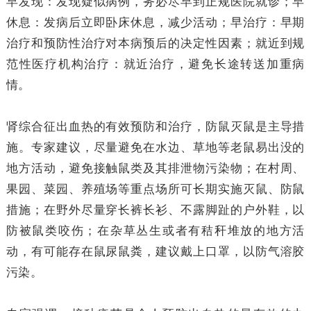
早发现：发现疑似病例，务必尽早到正规医院就诊；早
休息：发病后立即卧床休息，减少活动；早治疗：早期
治疗和预防性治疗对本病预后的决定性因素；就近到规
范性医疗机构治疗：就近治疗，避免长途转送加重病
情。
肾综合征出血热的有效预防和治疗，防鼠灭鼠是主导措
施。专家建议，尽量避免在水边、草地等老鼠易出没的
地方活动，避免接触鼠类及其排泄物污染物；在村周、
果园、菜园、养殖场等重点场所可长期实施灭鼠、防鼠
措施；在野外尽量穿长裤长衫、不露脚趾的户外鞋，以
防被鼠类咬伤；在杂草丛生或者有秸秆堆放的地方活
动，有可能存在鼠尿鼠粪，建议戴上口罩，以防气溶胶
污染。