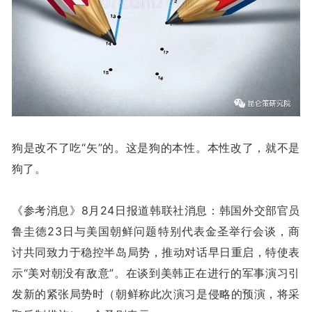
狗是改不了吃“矢”的。这是狗的本性。本性改了，就不是
狗了。
《参考消息》8月24日报道韩联社消息：韩国外交部官员
鲁圭徳23日与美国朝鲜问题特别代表金圣举行会谈，商
讨共同致力于稳控半岛局势，推动对话早日重启，特使表
示“美对朝没有敌意”。在谈到美韩正在进行的军事演习引
发新的紧张局势时（朝鲜称此次演习是侵略的预演，将采