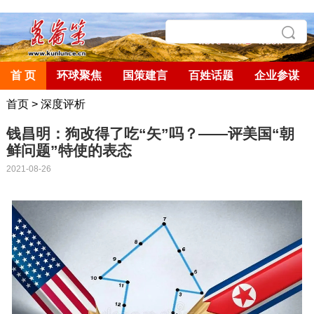
首 页
环球聚焦
国策建言
百姓话题
企业参谋
首页
>
深度评析
钱昌明：狗改得了吃“矢”吗？​——评美国“朝
鲜问题”特使的表态
2021-08-26