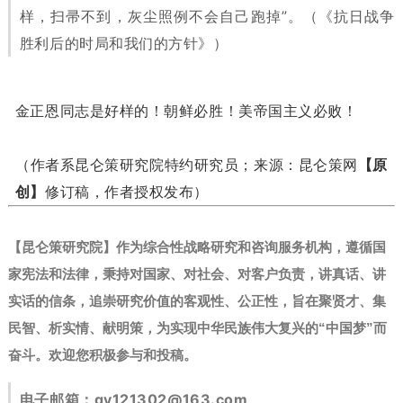
样，扫帚不到，灰尘照例不会自己跑掉”。
（《抗日战争
胜利后的时局和我们的方针》）
金正恩同志是好样的！朝鲜必胜！美帝国主义必败！
（作者系昆仑策研究院特约研究员；来源：昆仑策网
【原
创】
修订稿，作者授权发布）
【昆仑策研究院】作为综合性战略研究和咨询服务机构，遵循国
家宪法和法律，秉持对国家、对社会、对客户负责，讲真话、讲
实话的信条，追崇研究价值的客观性、公正性，旨在聚贤才、集
民智、析实情、献明策，为实现中华民族伟大复兴的“中国梦”而
奋斗。
欢迎您积极参与和投稿。
电子邮箱：
gy121302@163.com