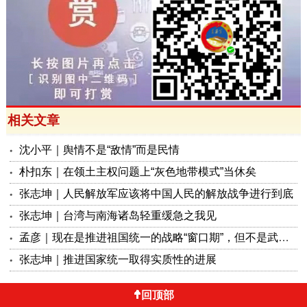
相关文章
沈小平｜舆情不是“敌情”而是民情
朴扣东｜在领土主权问题上“灰色地带模式”当休矣
张志坤｜人民解放军应该将中国人民的解放战争进行到底
张志坤｜台湾与南海诸岛轻重缓急之我见
孟彦｜现在是推进祖国统一的战略“窗口期”，但不是武统的“动手期”
张志坤｜推进国家统一取得实质性的进展
回顶部