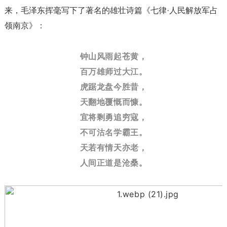
来，毛泽东挥毫写下了著名的雄壮诗篇《七律·人民解放军占
领南京》：
钟山风雨起苍黄，
百万雄师过大江。
虎踞龙盘今胜昔，
天翻地覆慨而慷。
宜将剩勇追穷寇，
不可沽名学霸王。
天若有情天亦老，
人间正道是沧桑。