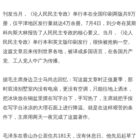
刊发当月，《论人民民主专政》单行本在全国印刷两版共9万
册，仅平津地区发行量就达4万余册。7月4日，刘少奇在莫斯
科向斯大林报告了人民民主专政的核心要义。当月，《论人
民民主专政》单行本和英文版印刷发行，很快被抢购一空。
这篇文章后来传到世界各地，被译成多国语言，在各国共产
党、工人党人中广为传播。
据毛主席身边卫士马尚志回忆：写这篇文章时正值夏季，那
时双清别墅室内没有电扇，更没有空调，只能往地上洒水，
把冰块放在铜盆里摆在写字台下，手写热了，主席就把手按
在写字台冰凉的大理石面上进行降温。就是在这样艰苦的条
件下，主席用两天一夜完成了这篇著作。
毛泽东在香山办公居住共181天，没有休息日。他先后起草了