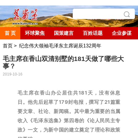
首 页
环球聚焦
国策建言
百姓话题
企业参谋
首页
>
纪念伟大领袖毛泽东主席诞辰132周年
毛主席在香山双清别墅的181天做了哪些大
事？
2019-10-16
毛主席在香山办公居住共181天，没有休息
日。
他先后起草了179封电报，撰写了21篇重
要文章、社论、新闻稿。
其中最为重要的当属
收入《毛泽东选集》第四卷的《论人民民主专
政》一文，为新中国的建立奠定了理论和政策