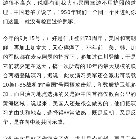
游很不高兴，说哪有到我大韩民国旅游不用护照的道
理，中国老爷子说了，1950年我们一个团一个团进到你
们这里，就没有检查过护照嘛。
今年的9月15号，正好是仁川登陆73周年，美国和南朝
鲜，再加上加拿大，又心痒痒了，73年前，美、韩、加
的军队都在麦克阿瑟的指挥下，参加过仁川登陆，于是
它们就决定在这天，搞一次所谓的10年内最大规模的联
合两栖登陆演习，据说，此次演习美军还会派出可装载
20架F-35战机的“美国”号两栖攻击舰，和数艘护卫舰参
加，而且演习地点选择的又是距中国首都仅数百公里的
黄海区域，说起来，美国人还是很会做秀的，他们把演
习的由头和地点，选择得非常敏感，既是反朝，又是反
华，是在向中朝共同示威。
它们确实是好了伤疤忘了疼，尤其是南朝鲜，更是完全