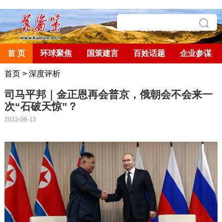
首 页
环球聚焦
国策建言
百姓话题
企业参谋
首页
>
深度评析
司马平邦｜金正恩再会普京，俄朝会不会来一
次“石破天惊”？
2023-09-13