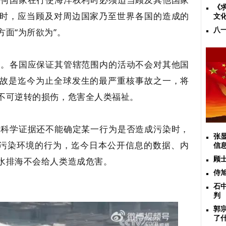
《
时，应当顾及对周边国家乃至世界各国的造成的
文
面“为所欲为”。
八
则
。各国应保证其管辖范围内的活动不会对其他国
故是迄今为止全球发生的最严重核事故之一，将
不可逆转的损伤，危害全人类福祉。
当科学证据还不能确定某一行为是否造成污染时，
张
能污染环境的行为，迄今日本公开信息的数据、内
信
水排海不会给人类造成危害。
顾
侍
石
判
郭
了