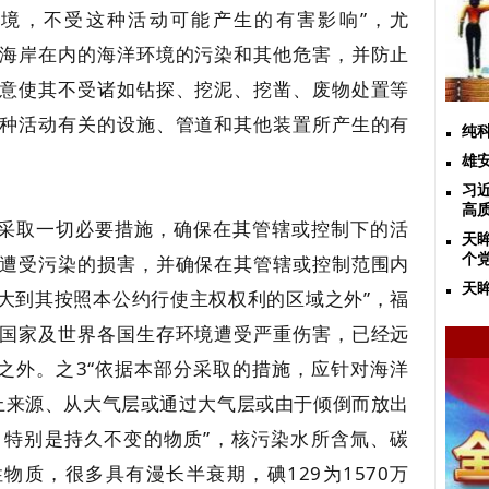
境，不受这种活动可能产生的有害影响”，尤
括海岸在内的海洋环境的污染和其他危害，并防止
意使其不受诸如钻探、挖泥、挖凿、废物处置等
种活动有关的设施、管道和其他装置所产生的有
纯
雄
习
高
国应采取一切必要措施，确保在其管辖或控制下的活
天
遭受污染的损害，并确保在其管辖或控制范围内
个
天
大到其按照本公约行使主权权利的区域之外”，福
国家及世界各国生存环境遭受严重伤害，已经远
里之外。之3“依据本部分采取的措施，应针对海洋
上来源、从大气层或通过大气层或由于倾倒而放出
特别是持久不变的物质”，核污染水所含氚、碳
性物质，很多具有漫长半衰期，碘129为1570万