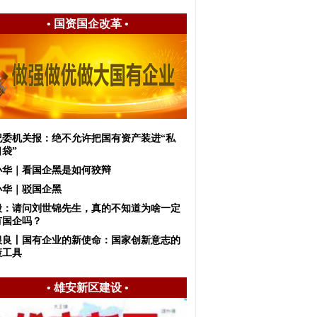
•
国资国企改革
•
纪委机关报：绝不允许把国有资产装进“私
袋”
小华｜看国企黑是如何狡辩
小华｜驳国企黑
毅：请问刘世锦先生，真的不知道为啥一定
有国企吗？
根良丨国有企业的新使命：国家创新意志的
策工具
•
雄安新区建设
•