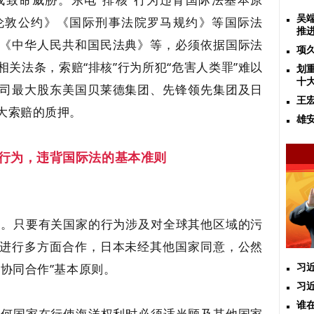
吴
伦敦公约》《国际刑事法院罗马规约》等国际法
推
《中华人民共和国民法典》等，必须依据国际法
项
关法条，索赔“排核”行为所犯“危害人类罪”难以
划
十
司最大股东美国贝莱德集团、先锋领先集团及日
王
大索赔的质押。
雄
”行为，违背国际法的基本准则
则
。只要有关国家的行为涉及对全球其他区域的污
进行多方面合作，日本未经其他国家同意，公然
协同合作”基本原则。
习
习
谁
任何国家在行使海洋权利时必须适当顾及其他国家