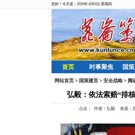
您好！今天是：2026年-8月6日-星期四
首页
时事聚焦
国策
网站首页
>
国策建言
>
安全战略
> 阅
弘毅：依法索赔“排核
点击：
作者：弘毅 来源：昆仑策网