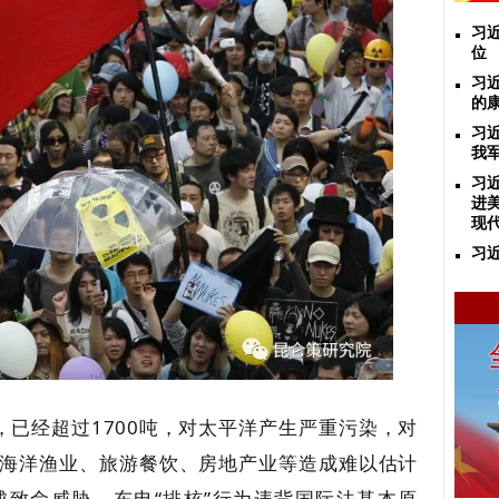
习
位
习
的
习
我
习
进
现
习
，已经超过1700吨，对太平洋产生严重污染，对
海洋渔业、旅游餐饮、房地产业等造成难以估计
致命威胁。东电“排核”行为违背国际法基本原