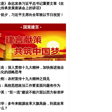
求是》杂志发表习近平总书记重要文章《在
化传承发展座谈会上的讲话》
一前夕，习近平主席向全军致以节日祝贺！
•
国策建言
•
显良：深入贯彻十九大精神，加快推进渔业
息化的战略思考
士刚：农村宣传十九大精神之我见
旭：高校思想政治工作要直面问题有作为
中英：“双一流”建设不能片面以西方标准评
宗华：多年来能源改革大旗高扬，到底改革
什么？