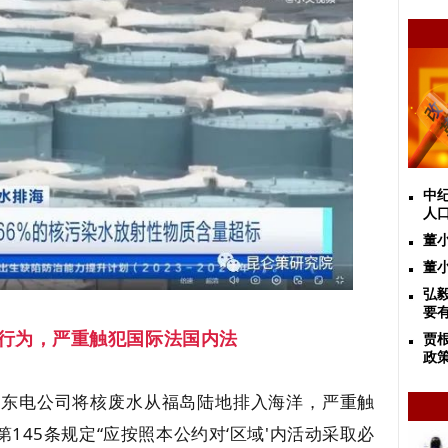
中
人口
董
董
弘
要
”行为，严重触犯国际法国内法
贾
政
。东电公司将核废水从福岛陆地排入海洋，严重触
145条规定“应按照本公约对‘区域'内活动采取必