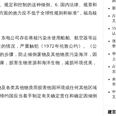
因
、规定和控制的这种倾倒。6. 国内法律、规章和
新
方面的效力应不低于全球性规则和标准”，福岛核
占
。
又
5
认
。东电公司存在将核污染水使用船舶、航空器等运
张
的情况，严重触犯《1972年伦敦公约》。《公
带
行的步骤，防止倾倒废物及其他物质污染海洋，因
华
上
康，损害生物资源和海洋生物，减损环境优美，
占
京
余
市
废物及各类其他物质而损害他国环境或任何其他区域
中
缔约国应当着手制定有关确定责任和确定因倾倒
又
建言