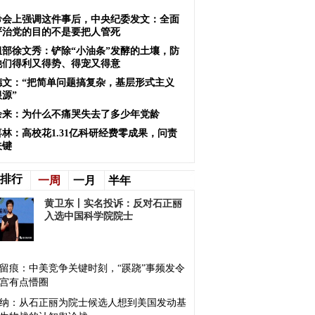
希会上强调这件事后，中央纪委发文：全面
严治党的目的不是要把人管死
组部徐文秀：铲除“小油条”发酵的土壤，防
他们得利又得势、得宠又得意
德文：“把简单问题搞复杂，基层形式主义
源”
余来：为什么不痛哭失去了多少年党龄
喜林：高校花1.31亿科研经费零成果，问责
关键
排行
一周
一月
半年
黄卫东丨实名投诉：反对石正丽
入选中国科学院院士
留痕：中美竞争关键时刻，“蹊跷”事频发令
宫有点懵圈
纳：从石正丽为院士候选人想到美国发动基