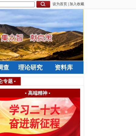
设为首页
|
加入收藏
调查
理论研究
资料库
仑专题
•
•
高端精神
•