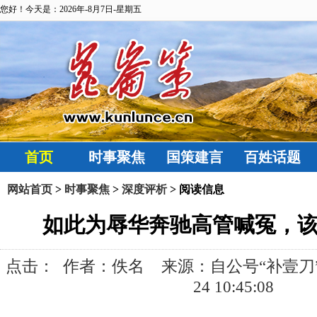
您好！今天是：2026年-8月7日-星期五
首页
时事聚焦
国策建言
百姓话题
网站首页
>
时事聚焦
>
深度评析
> 阅读信息
如此为辱华奔驰高管喊冤，
点击：
作者：佚名 来源：自公号“补壹刀” 发
24 10:45:08