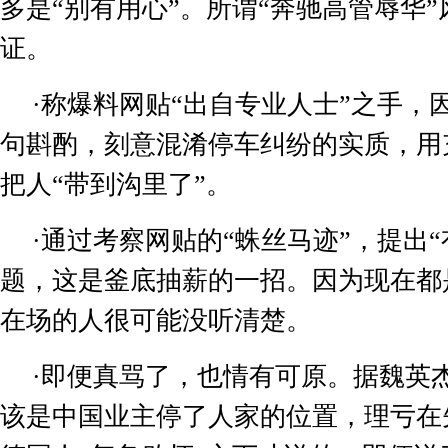
多是
“
别有用心
”
。所谓
“
奔驰高管辱华
”
证。
·
称爆料网贴
“
出自专业人士
”
之手，
句斟酌，刻意混淆停车纠纷的实质，用
把人
“
带到沟里了
”
。
·
通过考察网贴的
“
蛛丝马迹
”
，提出
“
题，这是釜底抽薪的一招。因为现在都
在场的人很可能没听清楚。
·
即便真骂了，也情有可原。据魏英
该是中国业主停了人家的位置，理亏在