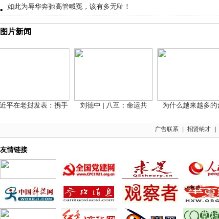
如此为辱华奔驰高管喊冤，该有多无耻！
图片新闻
平在老挝发表：携手
刘德中 | 八互：命运共
为什么越来越多的台
广告联系
|
招贤纳才
|
友情链接