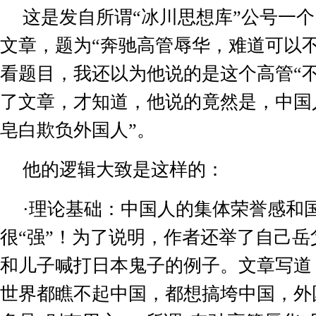
这是发自所谓
“
冰川思想库
”
公号一个
文章，题为
“
奔驰高管辱华，难道可以
看题目，我还以为他说的是这个高管
“
了文章，才知道，他说的竟然是，中国
皂白欺负外国人
”
。
他的逻辑大致是这样的：
·
理论基础：中国人的集体荣誉感和
很
“
强
”
！为了说明，作者还举了自己岳
和儿子喊打日本鬼子的例子。文章写道
世界都瞧不起中国，都想搞垮中国，外