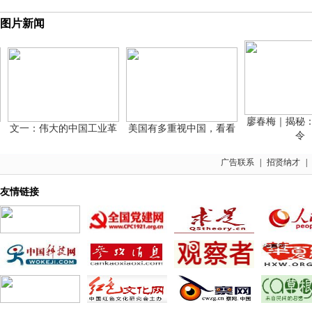
图片新闻
廖春梅｜揭秘：周
文一：伟大的中国工业革
美国有多重视中国，看看
令
广告联系
|
招贤纳才
|
友情链接