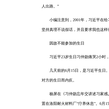
人出路。
”
小编注意到，
2001
年，习近平在给
坚持真理不说假话，并且要求我也这样
因故不能参加的生日
习近平
23
岁生日习仲勋痛哭
2
小时
几天前的
6
月
15
日，是习近平生日
对方的生日而内疚。
杨屏在《习仲勋忘年交讲述习家感
置在洛阳耐火材料厂
“
疗养休息
”
。
6
月
1