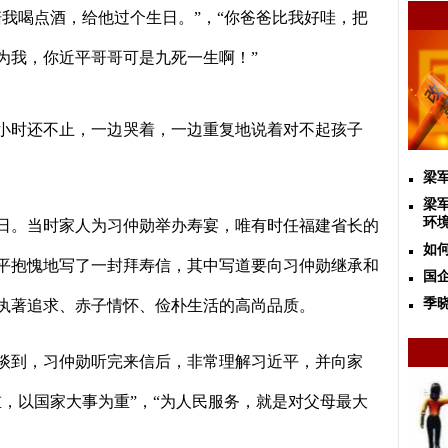
陪我喝点酒，给他过个生日。
”
，
“
你爸爸比我好哇，把
为我，你近平哥哥可是九死一生啊！
”
小时还不止，一边哭着，一边重复地说着对不起孩子
梁
梁
环
日。当时家人为习仲勋举办寿宴，唯有时任福建省长的
如
平抱愧地写了一封拜寿信，其中写道要向习仲勋继承和
国
季
执著追求、赤子情怀、俭朴生活的高尚品质。
谈到，习仲勋听完来信后，非常理解习近平，并向家
重，以国家大事为重
”
，
“
为人民服务，就是对父母最大