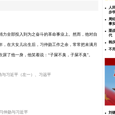
人
步
周
事
栗
精力全部投入到为之奋斗的革命事业上。然而，他对自
代
韩
年，在大女儿出生后，习仲勋工作之余，常常把未满月
不
次尿了他一身，他笑着说：
“
子屎不臭，子屎不臭
”
。
仲勋与习近平（左一）、习远平
习仲勋与习近平
刘