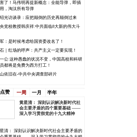
害了！马伟明再提新概念：全能导弹，即插
用，淘汰所有导弹
绍光访谈录：应把颠倒的历史再颠倒过来
央党校教授韩庆祥:中共面临8大新的伟大斗
军：是时候考虑给国资委改名了！
石｜红场的呼声：共产主义一定要实现！
一公:这种愚蠢的状况不变，中国高校和科研
员都将是免费为西方打工！
山依旧在-中共中央调查部碎片
点赞
一周
一月
半年
黄星清： 深刻认识解决新时代社
会主要矛盾的四个重要基础 ——
深入学习贯彻党的十九大精神
星清： 深刻认识解决新时代社会主要矛盾的
个重要基础 ——深入学习贯彻党的十九大精