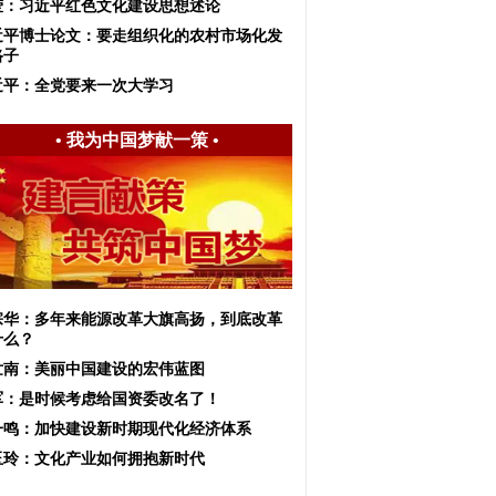
莹：习近平红色文化建设思想述论
近平博士论文：要走组织化的农村市场化发
路子
近平：全党要来一次大学习
•
我为中国梦献一策
•
宗华：多年来能源改革大旗高扬，到底改革
什么？
世南：美丽中国建设的宏伟蓝图
军：是时候考虑给国资委改名了！
一鸣：加快建设新时期现代化经济体系
玉玲：文化产业如何拥抱新时代