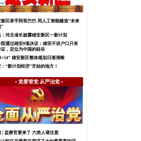
安新区牵手阿里巴巴 用人工智能建造“未来
”
拓：河北省长披露雄安新区一新计划
务院通过雄安8项决议：雄安不设户口只有
作证，定位为中国的硅谷
+3+54” 雄安新区整体规划日渐清晰
安：“新计划经济”开始的地方！
•
党要管党 从严治党
•
 | 监察官要来了 六类人请注意