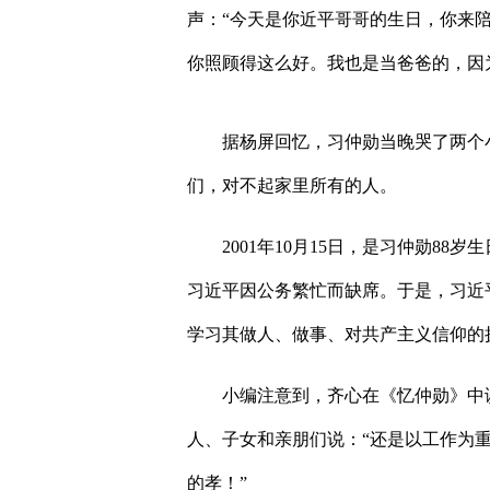
声：
“
今天是你近平哥哥的生日，你来
你照顾得这么好。我也是当爸爸的，因
据杨屏回忆，习仲勋当晚哭了两个
们，对不起家里所有的人。
2001
年
10
月
15
日，是习仲勋
88
岁生
习近平因公务繁忙而缺席。于是，习近
学习其做人、做事、对共产主义信仰的
小编注意到，齐心在《忆仲勋》中
人、子女和亲朋们说：
“
还是以工作为
的孝！
”