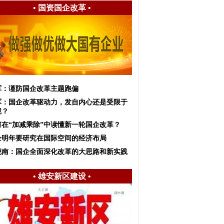
•
国资国企改革
•
军：谨防国企改革主题跑偏
军：国企改革驱动力，发自内心还是受限于
境？
何在“加减乘除”中读懂新一轮国企改革？
企明年要研究在国际空间的经济布局
晓南：国企全面深化改革的大思路和新实践
•
雄安新区建设
•