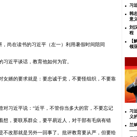
习
韩
意
刘
程
【
研，尚在读书的习近平（左一）利用暑假时间陪同
领
的习近平谈话，教育他如何为官。
对女婿的要求就是：要忠诚于党，不要怪组织，不要靠
曾对习近平说：
“
近平，不管你当多大的官，不要忘记
习
义
着想，要联系群众，要平易近人，对干部有毛病有错
兰
——
是不改那就是另外一回事了。批评教育要从严，但要给