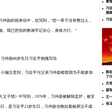
黄
习
展
习
习仲勋的祝寿信中，也写到，
“
您一辈子没有整过人，
做。我已把你的教诲牢记在心，身体力行。
”
，习仲勋
88
岁生日习近平抱愧写信
。小编注意到，习近平与父亲习仲勋都曾因为不能参加
郭
了
方
梁
人父子情》中写到，
1976
年，习仲勋被解除监护，被安
王
张
5
日，是习近平
23
岁生日，习仲勋当晚拉着杨屏泣不成