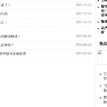
王
2017-11-13
不多了！
陈
化”
2017-11-13
自己的
目
鲁
2017-11-12
党人！
从
析
2017-02-02
给你解读解读！
热点
2016-06-20
长起来的？
2015-07-02
编发声驳斥反被处理
三
字
“
亩
把
的