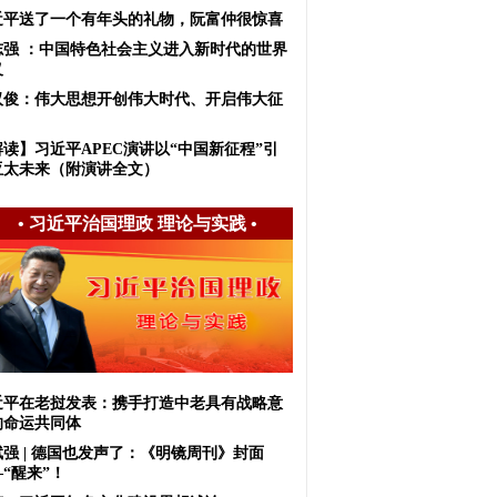
近平送了一个有年头的礼物，阮富仲很惊喜
志强 ：中国特色社会主义进入新时代的世界
义
汉俊：伟大思想开创伟大时代、开启伟大征
解读】习近平APEC演讲以“中国新征程”引
亚太未来（附演讲全文）
•
习近平治国理政 理论与实践
•
近平在老挝发表：携手打造中老具有战略意
的命运共同体
斌强 | 德国也发声了：《明镜周刊》封面
“醒来”！