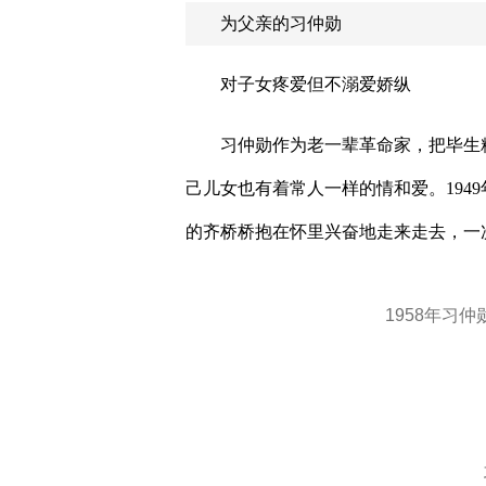
为父亲的习仲勋
对子女疼爱但不溺爱娇纵
习仲勋作为老一辈革命家，把毕生
己儿女也有着常人一样的情和爱。
1949
的齐桥桥抱在怀里兴奋地走来走去，一
1958年习