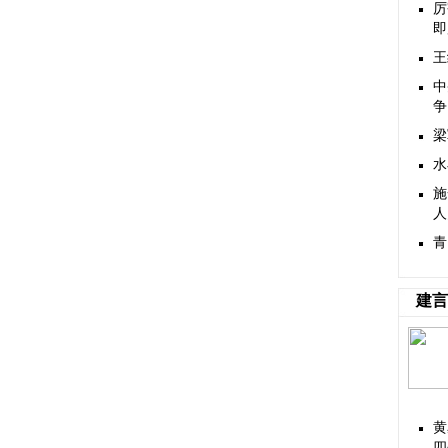
厉
即
王
中
争
梁
水
施
人
青
建言
黄
四