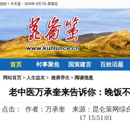
您好！今天是：2026年-8月7日-星期五
首页
时事聚焦
国策建言
百姓话题
网站首页
>
人生益友
>
健康养生
> 阅读信息
老中医万承奎来告诉你：晚饭
点击：
作者：万承奎 来源：昆仑策网综合 发布
17 15:51:01