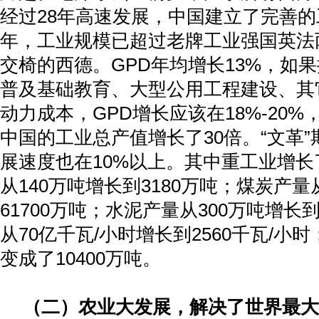
经过
28
年高速发展，中国建立了完善的
年，工业规模已超过老牌工业强国英法
交椅的西德。
GPD
年均增长
13%
，如果
普及基础教育、大型公用工程建设、其
动力成本，
GPD
增长应该在
18%-20%
中国的工业总产值增长了
30
倍。“文革
展速度也在
10%
以上。其中重工业增长
从
140
万吨增长到
3180
万吨；煤炭产量
61700
万吨；水泥产量从
300
万吨增长
从
70
亿千瓦
/
小时增长到
2560
千瓦
/
小时
变成了
10400
万吨。
（二）农业大发展，解决了世界最大