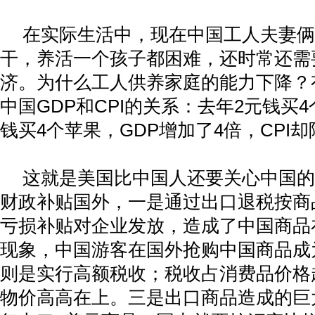
在实际生活中，现在中国工人夫妻俩
干，养活一个孩子都困难，还时常还需
济。为什么工人供养家庭的能力下降？
中国
GDP
和
CPI
的关系：去年
2
元钱买
4
钱买
4
个苹果，
GDP
增加了
4
倍，
CPI
却
这就是美国比中国人还要关心中国的
财政补贴国外，一是通过出口退税按商
亏损补贴对企业发放，造成了中国商品
现象，中国游客在国外抢购中国商品成
则是实行高额税收；税收占消费品价格
物价高高在上。三是出口商品造成的巨