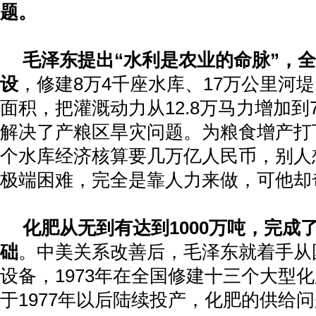
题。
毛泽东提出“水利是农业的命脉”，
设
，修建
8
万
4
千座水库、
17
万公里河堤
面积，把灌溉动力从
12.8
万马力增加到
解决了产粮区旱灾问题。为粮食增产打
个水库经济核算要几万亿人民币，别人
极端困难，完全是靠人力来做，可他却
化肥从无到有达到
1000
万吨，完成
础
。中美关系改善后，毛泽东就着手从
设备，
1973
年在全国修建十三个大型化
于
1977
年以后陆续投产，化肥的供给问