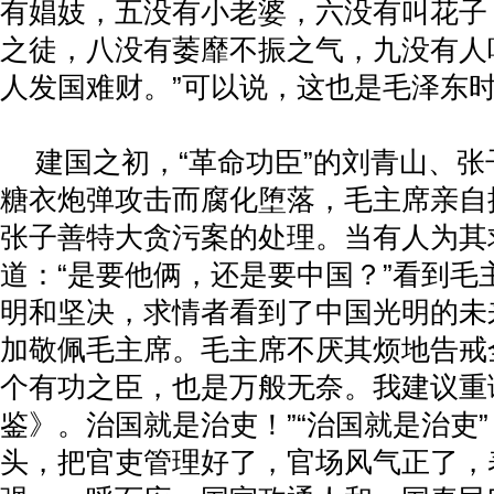
有娼妓，五没有小老婆，六没有叫花子
之徒，八没有萎靡不振之气，九没有人
人发国难财。”可以说，这也是毛泽东
建国之初，“革命功臣”的刘青山、
糖衣炮弹攻击而腐化堕落，毛主席亲自
张子善特大贪污案的处理。当有人为其
道：“是要他俩，还是要中国？”看到毛
明和坚决，求情者看到了中国光明的未
加敬佩毛主席。毛主席不厌其烦地告戒
个有功之臣，也是万般无奈。我建议重
鉴》。治国就是治吏！”“治国就是治吏
头，把官吏管理好了，官场风气正了，