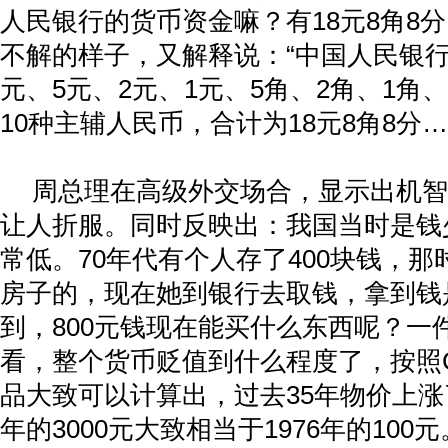
人民银行的货币资金嘛？有
18
元
8
角
8
分
不解的样子，又解释说：“中国人民银
元、
5
元、
2
元、
1
元、
5
角、
2
角、
1
角、
10
种主辅人民币，合计为
18
元
8
角
8
分…
周总理在高级外交场合，显示出机智
让人折服。同时反映出：我国当时是钱
常低。
70
年代有个人存了
400
块钱，那
房子的，现在她到银行去取钱，拿到钱
到，
800
元钱现在能买什么东西呢？一
看，整个货币贬值到什么程度了，按照
品大致可以计算出，过去
35
年物价上涨
年的
3000
元大致相当于
1976
年的
100
元