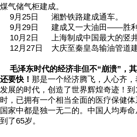
煤气储气柜建成。
9
月
25
日
湘黔铁路建成通车。
9
月
29
日
建成又一大油田——胜
10
月
2
日
上海制成中国最大的竖
12
月
27
日
大庆至秦皇岛输油管道
毛泽东时代的经济非但不“崩溃”，
还要快！
那是一个经济腾飞，人心齐，
发展的时代，创造了世界辉煌奇迹！到
时，已拥有一个相当全面的医疗保健体
国家中都是独一无二的。中国人均寿命
到了
65
岁。