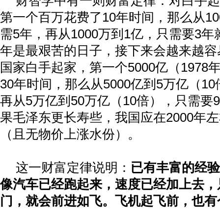
财智学中有一则财富定律：对白手起
第一个百万花费了
10
年时间，那么从
10
需
5
年，再从
1000
万到
1
亿，只需要
3
年
年是最艰苦的日子，接下来会越来越容
国家白手起家，第一个
5000
亿（
1978
30
年时间，那么从
5000
亿到
5
万亿（
10
再从
5
万亿到
50
万亿（
10
倍），只需要
9
果毛泽东更长寿些，我国应在
2000
年左
（且无物价上涨水份）。
这一财富定律说明：
已有丰富的经验
像汽车已经跑起来，速度已经加上去，
门，就会前进如飞。飞机起飞前，也有