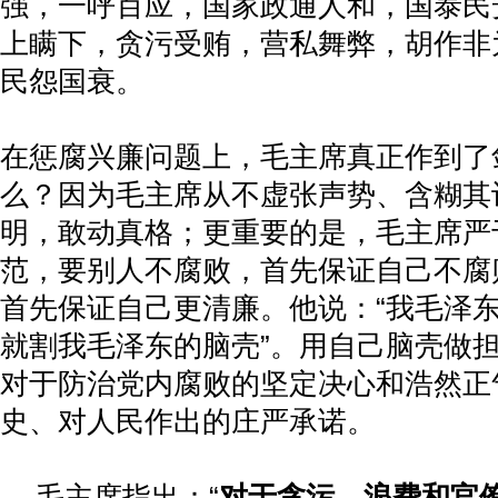
强，一呼百应，国家政通人和，国泰民
上瞒下，贪污受贿，营私舞弊，胡作非
民怨国衰。
在惩腐兴廉问题上，毛主席真正作到了
么？因为毛主席从不虚张声势、含糊其
明，敢动真格；更重要的是，毛主席严
范，要别人不腐败，首先保证自己不腐
首先保证自己更清廉。他说：“我毛泽
就割我毛泽东的脑壳”。用自己脑壳做
对于防治党内腐败的坚定决心和浩然正
史、对人民作出的庄严承诺。
毛主席指出：“
对于贪污、浪费和官