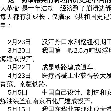
大革命”是十年浩劫，经济到了崩溃边
每天都有新成长，仅摘录《共和国史记
事：
2
月
23
日
汉江丹口水利枢纽初期
3
月
20
日
我国第一艘
2.5
万吨级浮
海建成投产。
3
月
22
日
成昆铁路建成通车。
4
月
23
日
医疗器械工业获得较大
青藏、南疆铁路。
5
月
5
日
中国自己设计、制造和
炼油装置在南京石化厂建成投产。
5
月
15
日
我国在华北东部建成大