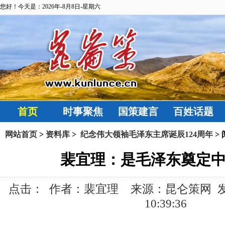
您好！今天是：2026年-8月8日-星期六
首页
时事聚焦
国策建言
百姓话题
网站首页
>
资料库
>
纪念伟大领袖毛泽东主席诞辰124周年
>
裴宜理：是毛泽东奠定
点击：
作者：裴宜理 来源：昆仑策网 发布时间
10:39:36