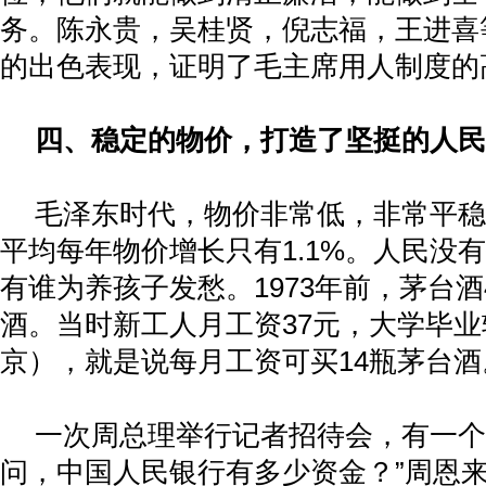
务。陈永贵，吴桂贤，倪志福，王进喜
的出色表现，证明了毛主席用人制度的
四、稳定的物价，打造了坚挺的人民
毛泽东时代，物价非常低，非常平稳
平均每年物价增长只有
1.1%
。人民没有
有谁为养孩子发愁。
1973
年前，茅台酒
酒。当时新工人月工资
37
元，大学毕业
京），就是说每月工资可买
14
瓶茅台酒
一次周总理举行记者招待会，有一个
问，中国人民银行有多少资金？”周恩来