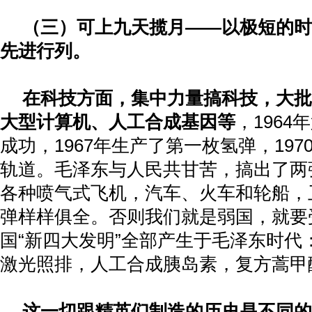
（三）可上九天揽月——以极短的时
先进行列。
在科技方面，集中力量搞科技，大批
大型计算机、人工合成基因等
，
1964
年
成功，
1967
年生产了第一枚氢弹，
197
轨道。毛泽东与人民共甘苦，搞出了两
各种喷气式飞机，汽车、火车和轮船，
弹样样俱全。否则我们就是弱国，就要
国“新四大发明”全部产生于毛泽东时代
激光照排，人工合成胰岛素，复方蒿甲
这一切跟精英们制造的历史是不同的