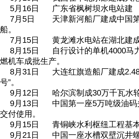
5
月
16
日
广东省枫树坝水电站建
7
月
5
日
天津新河船厂建成中国
船。
7
月
15
日
黄龙滩水电站在湖北建
8
月
15
日
自行设计的单机
4000
马
燃机车成批生产。
8
月
31
日
大连红旗造船厂建成
2.4
号”。
9
月
12
日
哈尔滨制成
30
万千瓦水
9
月
13
日
中国第一座
5
万吨级油码
交付使用。
9
月
15
日
青铜峡水利枢纽工程基
9
月
21
日
中国一座水槽双壁沉井