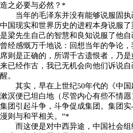
造之必要与必然？
*
当年的毛泽东并没有能够说服固执
中国现实和世界历史的进程本身说服了
是梁先生自己的智慧和良知说服了他自
曾经感慨万千地说：回想当年的争论，
席则是正确的，所谓千古遗恨者，乃是
来已经作古，我已无机会向他们诉说自
醒。
其实，早在上世纪
50
年代的《中国
漱溟便已坦白地（尽管内心有些不情愿
集团引起斗争，斗争促成集团。集团实
漫则与和平相关。”
*
而这便是对中西异途，中国社会组