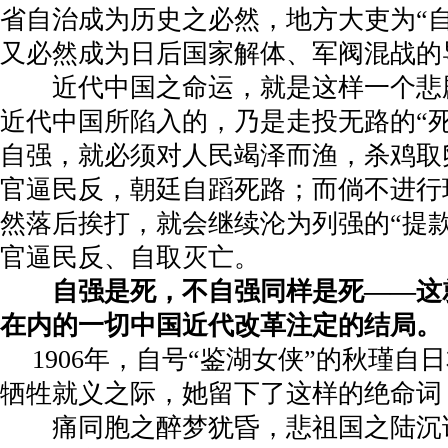
省自治成为历史之必然，地方大吏为“
又必然成为日后国家解体、军阀混战的
近代中国之命运，就是这样一个悲
近代中国所陷入的，乃是走投无路的“
自强，就必须对人民竭泽而渔，杀鸡取
官逼民反，朝廷自蹈死路；而倘不进行
然落后挨打，就会继续沦为列强的“提
官逼民反、自取灭亡。
自强是死，不自强同样是死——这
在内的一切中国近代改革注定的结局。
1906
年，自号“鉴湖女侠”的秋瑾自
牺牲就义之际，她留下了这样的绝命词
痛同胞之醉梦犹昏，悲祖国之陆沉