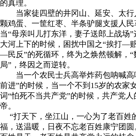
的真理。
当家徒四壁的井冈山、延安、太行
颗鸡蛋、一筐红枣、半条驴腿支援人民
当“母亲叫儿打东洋，妻子送郎上战场
大河上下的时候，困扰中国之“挨打—
—民反”的死循环，终为之焕然顿解，
局”，终因之而逆转。
当一个农民士兵高举炸药包呐喊高呼
前进”的时候，当一个不到
15
岁的农家
词“怕死不当共产党”的时候，共产党人
帝。
“打天下，坐江山，一心为了老百姓
福，送温暖，日夜不忘老百姓康宁团圆