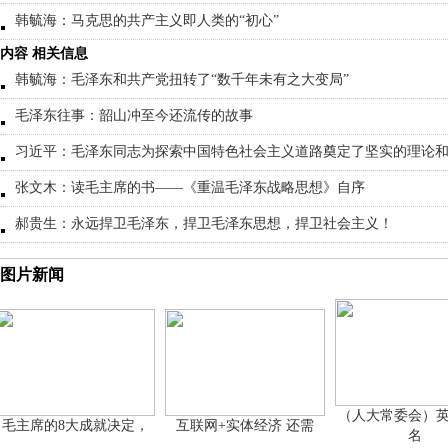
韩毓海：马克思的共产主义即人类的“初心”
内容 相关信息
韩毓海：毛泽东和共产党扭转了“数千年未有之大变局”
毛泽东往事：韶山冲至今还流传的故事
习近平：毛泽东同志为探索中国特色社会主义道路奠定了坚实的理论
张文木：读毛主席的书——《重温毛泽东战略思想》自序
郝贵生：永远捍卫毛泽东，捍卫毛泽东思想，捍卫社会主义！
图片新闻
（人大常委会）英雄
席的8大成就决定，
互联网+实体经济 还需
名