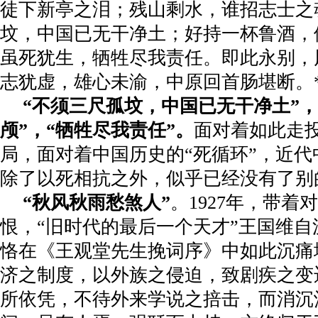
徒下新亭之泪；残山剩水，谁招志士之
坟，中国已无干净土；好持一杯鲁酒，
虽死犹生，牺牲尽我责任。即此永别，
志犹虚，雄心未渝，中原回首肠堪断。
“不须三尺孤坟，中国已无干净土”，
颅”，“牺牲尽我责任”。
面对着如此走
局，面对着中国历史的“死循环”，近
除了以死相抗之外，似乎已经没有了别
“秋风秋雨愁煞人”
。
1927
年，带着对
恨，“旧时代的最后一个天才”王国维
恪在《王观堂先生挽词序》中如此沉痛
济之制度，以外族之侵迫，致剧疾之变
所依凭，不待外来学说之掊击，而消沉