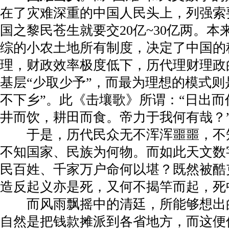
在了灾难深重的中国人民头上，列强索
国之黎民苍生就要交
20
亿
~30
亿两。本
综的小农土地所有制度，决定了中国的
理，财政效率极度低下，历代理财理政
基层“少取少予”，而最为理想的模式则是
不下乡”。此《击壤歌》所谓：“日出
井而饮，耕田而食。帝力于我何有哉？
于是，历代民众无不浑浑噩噩，不
不知国家、民族为何物。而如此天文数
民百姓、千家万户命何以堪？既然被酷
造反起义亦是死，又何不揭竿而起，死
而风雨飘摇中的清廷，所能够想出
自然是把钱款摊派到各省地方，而这便