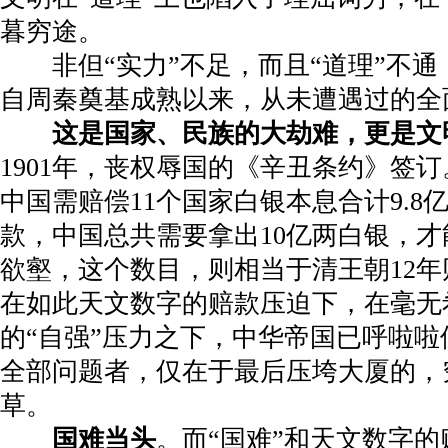
暮穷途。
非但“实力”不足，而且“道理”不通
自周秦奠基成熟以来，从未遭遇过的全
这是国家、民族的大劫难，更是文
1901
年，丧权辱国的《辛丑条约》签订
中国需赔偿
11
个国家白银本息合计
9.8
款，中国总共需要拿出
10
亿两白银，才
欲壑，这个数目，则相当于清王朝
12
年
在如此天文数字的赔款压迫下，在毫无
的“自强”压力之下，中华帝国已呼啦
全部问题者，仅在于最后压垮大厦的，
草。
国难当头
。而“国难”和天文数字