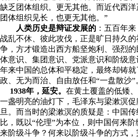
缺乏团体组织。更无其他。而近代西洋
团体组织见长，也更无其他。”
人类历史是辩证发展的
：五百年来
战乱不休、彼此攻伐，正是旷日持久的
争，方才锻造出西方船坚炮利、强烈的
体意识、集团意识、党派意识和阶级意
年来中国的总体和平稳定，最终却铸就
政、无为而治、自由放任和“一盘散沙”
1938
年，延安。
在黄土覆盖的低矮、
一盏明亮的油灯下，毛泽东与梁漱溟促
旦。而当时的梁漱溟的质疑是：中国传
比，既以“伦理”为本位，则中国何来
来阶级斗争？何来以阶级斗争的方式，