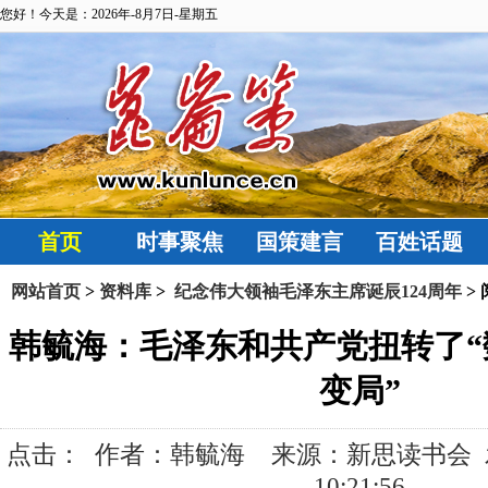
您好！今天是：2026年-8月7日-星期五
首页
时事聚焦
国策建言
百姓话题
网站首页
>
资料库
>
纪念伟大领袖毛泽东主席诞辰124周年
>
韩毓海：毛泽东和共产党扭转了“
变局”
点击：
作者：韩毓海 来源：新思读书会 发布时
10:21:56