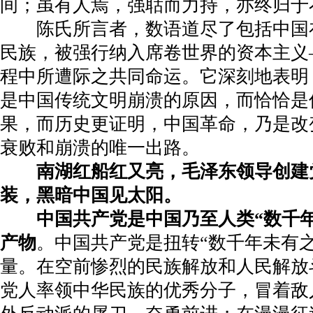
间；虽有人焉，强聒而力持，亦终归于
陈氏所言者，数语道尽了包括中国
民族，被强行纳入席卷世界的资本主义
程中所遭际之共同命运。它深刻地表明
是中国传统文明崩溃的原因，而恰恰是
果，而历史更证明，中国革命，乃是改
衰败和崩溃的唯一出路。
南湖红船红又亮，毛泽东领导创建
装，黑暗中国见太阳。
中国共产党是中国乃至人类“数千
产物
。中国共产党是扭转“数千年未有
量。在空前惨烈的民族解放和人民解放
党人率领中华民族的优秀分子，冒着敌