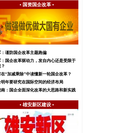
•
国资国企改革
•
军：谨防国企改革主题跑偏
军：国企改革驱动力，发自内心还是受限于
境？
何在“加减乘除”中读懂新一轮国企改革？
企明年要研究在国际空间的经济布局
晓南：国企全面深化改革的大思路和新实践
•
雄安新区建设
•