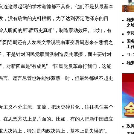
义连这最起码的学术道德都不具备。他们不是从最基本
发，没有确凿的史料根据，为了达到否定毛泽东的目
雄
之城
耸人听闻的所谓“历史真相”，制造轰动效应。比如，有
李
国
”
;[5]
近期还有人发表文章说皖南事变后周恩来在悲愤之
工
大字，不是针对国民党顽固派制造反共摩擦，而主要针对
“1
雄
”，对新四军是“有成见”，“国民党反革命打我们，这能
谣言、谎言尽管也许能够蒙蔽一时，但最终都经不起史
无主义不分主流、支流，把历史碎片化，往往抓住某个
，在思想方法上是片面的。比如，有的人把新中国成立
政闻
在重大决策上，特别是内政决策上，基本上是失误的”。