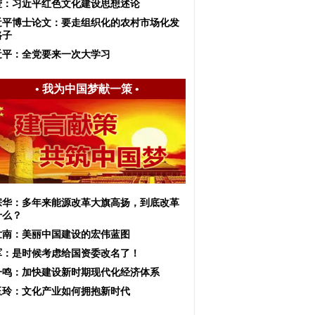
莹：习近平红色文化建设思想述论
近平博士论文：要走组织化的农村市场化发
路子
近平：全党要来一次大学习
•
我为中国梦献一策
•
宗华：多年来能源改革大旗高扬，到底改革
什么？
世南：美丽中国建设的宏伟蓝图
军：是时候考虑给国资委改名了！
一鸣：加快建设新时期现代化经济体系
玉玲：文化产业如何拥抱新时代