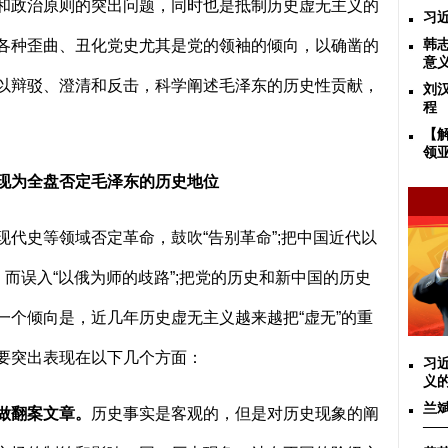
和政治原则的突出问题，同时也是抵制历史虚无主义的
习
各种歪曲、丑化党史尤其是党的领袖的倾向，以确凿的
韩
意
以辩驳、澄清和反击，科学阐述毛泽东的历史性贡献，
刘
程
【
领
现为全盘否定毛泽东的历史地位
现代史等领域否定革命，鼓吹“告别革命”
;
把中国近代以
，而误入“以俄为师的歧路”
;
把党的历史和新中国的历史
一个倾向是，近几年历史虚无主义越来越把“虚无”的重
要突出表现在以下几个方面：
习
义
兰
做翻案文章。
历史事实是客观的，但是对历史现象的阐
——