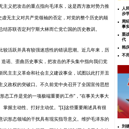
无主义把攻击的重点指向毛泽东，这是西方敌对势力推
人
步
历史虚无主义对共产党领袖的否定，对党的整个历史的颠
周
事
总结苏联否定列宁斯大林而亡党亡国的历史教训。
栗
代
韩
比较活跃并具有较强迷惑性的错误思潮。近几年来，历
不
号，造谣、歪曲历史事实，把攻击的矛头集中指向我们党
新民主主义革命和社会主义建设事业，试图以此打开丑
主义政权的突破口。不久前党中央召开了全国宣传思想
形态工作是党的一项极端重要的工作”，“在事关大事大
、掌握主动性、打好主动仗。”
[1]
这些重要阐述具有很
意识形态领域的干扰具有现实指导意义。维护毛泽东的
刘