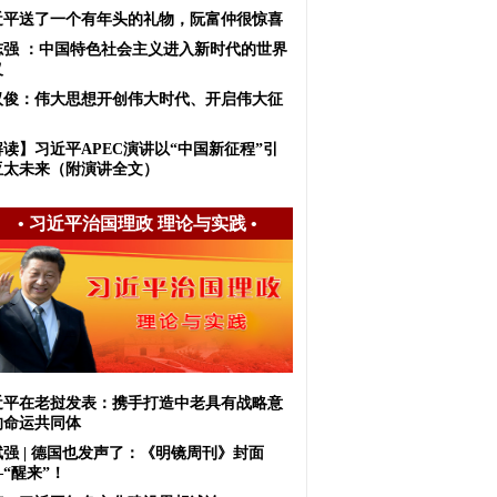
近平送了一个有年头的礼物，阮富仲很惊喜
志强 ：中国特色社会主义进入新时代的世界
义
汉俊：伟大思想开创伟大时代、开启伟大征
解读】习近平APEC演讲以“中国新征程”引
亚太未来（附演讲全文）
•
习近平治国理政 理论与实践
•
近平在老挝发表：携手打造中老具有战略意
的命运共同体
斌强 | 德国也发声了：《明镜周刊》封面
“醒来”！