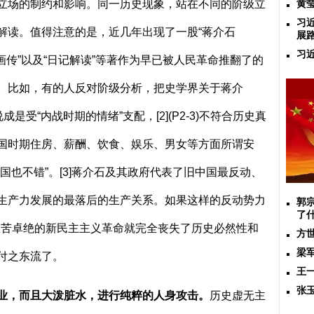
立场的制约和影响。同一历史现象，站在不同的阶级立
黄
习
解读。值得注意的是，近几年出现了一股“蒋介石
展
习
、“画传”以及“日记解读”等著作为早已被人民革命推翻了的
。比如，有的人反对阶级分析，把史学界关于蒋介
说成是受“内战时期的情绪”支配，
[2](P2-3)
不符合历史真
国时期住房、薪酬、饮食、娱乐、男女等方面所谓安
国也不错”。
[3]
蒋介石及其政府代表了旧中国最反动、
生产力发展的最落后的生产关系。如果这样的反动势力
郭
了
艰苦卓绝的新民主主义革命就完全丧失了历史必然性和
方
梁
付之东流了。
王
张
业，而且大泼脏水，进行纯粹的人身攻击。
历史虚无主