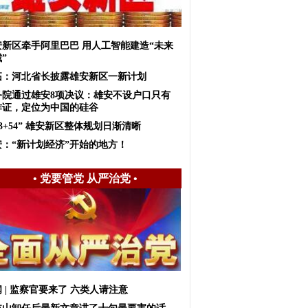
安新区牵手阿里巴巴 用人工智能建造“未来
”
拓：河北省长披露雄安新区一新计划
务院通过雄安8项决议：雄安不设户口只有
作证，定位为中国的硅谷
+3+54” 雄安新区整体规划日渐清晰
安：“新计划经济”开始的地方！
•
党要管党 从严治党
•
 | 监察官要来了 六类人请注意