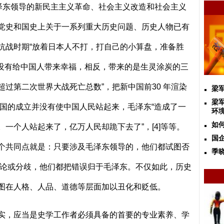
毛泽东领导的新民主主义革命、社会主义改造和社会主义
党史和国史上关于一系列重大历史问题、历史人物已有
抗战时期“放着日本人不打，打自己的小算盘，准备胜
并没有给中国人带来幸福，相反，带来的是生灵涂炭的三
超过第二次世界大战死亡总数”，把新中国前
30
年渲染
梁
梁
国的成立并没有使中国人民站起来，毛泽东“造成了一
环
如
。一个人站起来了，亿万人民却跪下去了”，
[4]
等等。
国
个共同点就是：只要涉及毛泽东领导的，他们都试图否
季
论或分歧，他们都把错误归于毛泽东。不仅如此，历史
图在人格、人品、道德等层面加以丑化和贬低。
实，应当是史学工作者必须具备的首要的专业素养、学