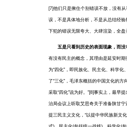
[7]
他们只是揪住个别错误不放，没有从
误，不是具体地分析，不是从总结经验
下犯的错误无限夸大、大肆渲染，全盘
五是只看到历史的表面现象，而没
有没有民主的概念，其理由是延安时期
为“四化”，即民族化、民主化、科学化
了“三化”，毛泽东概括的中国文化的方
采取“四化”说为好。”
[8]
事实上，最早提
治局会议上听取艾思奇关于准备陕甘宁
提三民主义文化，“以提中华民族新文化
式
)
，民主化
(
包括统一战线
)
，科学化
(
包