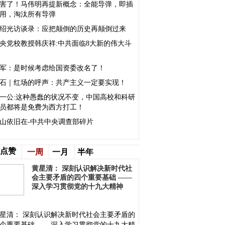
害了！马伟明再提新概念：全能导弹，即插
用，淘汰所有导弹
绍光访谈录：应把颠倒的历史再颠倒过来
央党校教授韩庆祥:中共面临8大新的伟大斗
军：是时候考虑给国资委改名了！
石｜红场的呼声：共产主义一定要实现！
一公:这种愚蠢的状况不变，中国高校和科研
员都将是免费为西方打工！
山依旧在-中共中央调查部碎片
点赞
一周
一月
半年
黄星清： 深刻认识解决新时代社
会主要矛盾的四个重要基础 ——
深入学习贯彻党的十九大精神
星清： 深刻认识解决新时代社会主要矛盾的
个重要基础 ——深入学习贯彻党的十九大精