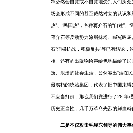
释必然会自觉或不自觉地受到人们所处
场会形成不同的甚至截然对立的认识和
热”、“民国热”，各种蒋介石的“自述”
蒋介石等反动势力涂脂抹粉、喊冤叫屈
石“消极抗战，积极反共”等已有结论，
相。还有的出版物绘声绘色地描绘了民
逸、浪漫的社会生活，公然喊出“活在民
最腐朽的统治集团，代表了旧中国束缚
不应当打倒，那么我们党进行了
28
年
历史正当性，几千万革命先烈的鲜血就
二是不仅攻击毛泽东领导的伟大事