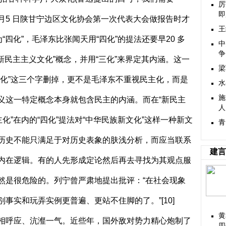
厉
即
月
5
日陕甘宁边区文化协会第一次代表大会做报告时才
王
“四化”，毛泽东比张闻天用“四化”的提法还要早
20
多
中
争
新民主主义文化”概念，并用“三化”来界定其内涵。这一
梁
主化”这三个字删掉，更不是毛泽东不重视民主化，而是
水
施
义这一特定概念本身就包含民主的内涵。而在“新民主
人
化”在内的“四化”提法对“中华民族新文化”这样一种新文
青
历史不能只满足于对历史表象的肤浅分析，而应当联系
建言
内在逻辑。有的人先形成定论然后再去寻找为其观点服
然是很危险的。列宁曾严肃地提出批评：“在社会现象
别事实和玩弄实例更普遍、更站不住脚的了。”
[10]
黄
相呼应、沆瀣一气。近些年，国外敌对势力精心炮制了
四