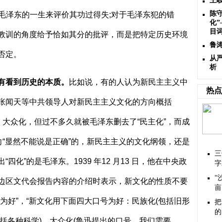
王
陈
毛泽东的一生来评价其功过得失
;
对于毛泽东犯的错
化”
目
教训的角度给予恰如其分的批评，而是把特定历史环境
鲁
否定。
从
析
有看到历史的本质。
比如说，有的人认为新民主主义中
热点
张闻天等中共领导人对新民主主义文化的方向概括
、大众化，但过不多久就被毛泽东删去了“民主化”，而成
向“显然不能说是正确”的，新民主主义的文化纲领，还是
三
出“四化”的是毛泽东。
1939
年
12
月
13
日，他在中央政
字
“
边区文代会报告内容的介绍时表示，新文化的性质不要
亩
为好”，“新文化用下面四大口号为好：民族化
(
包括旧形
把
的
括各种科学
)
，大众化
(
鲁迅提出的口号，我们需要