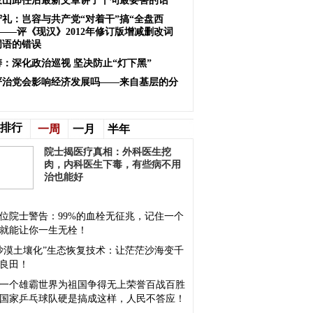
岐山卸任后最新文章讲了十句最要害的话
守礼：岂容与共产党“对着干”搞“全盘西
——评《现汉》2012年修订版增减删改词
词语的错误
涛：深化政治巡视 坚决防止“灯下黑”
严治党会影响经济发展吗——来自基层的分
排行
一周
一月
半年
院士揭医疗真相：外科医生挖
肉，内科医生下毒，有些病不用
治也能好
位院士警告：99%的血栓无征兆，记住一个
就能让你一生无栓！
沙漠土壤化”生态恢复技术：让茫茫沙海变千
良田！
一个雄霸世界为祖国争得无上荣誉百战百胜
国家乒乓球队硬是搞成这样，人民不答应！