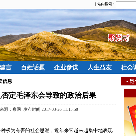
| 站内搜索：
建言
百姓话题
企业参谋
人生益友
社会
读信息
•
昆
见否定毛泽东会导致的政治后果
网 发布时间:2017-03-26 11:15:50
一种极为有害的社会思潮，近年来它越来越集中地表现