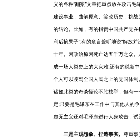
义的各种“翻案”文章把重点放在攻击
建设事业，曲解原意、篡改历史，挑战
的结论。比如，有的指责中国共产党在
利后摘果子”
;
有的危言耸听地说“解放
十年。因政治原因死亡达五千万之众。
成一场人类史上的大灾难
;
还有的说新中
个人可以凌驾全国人民之上的党国体制
诸如此类的奇谈怪论不胜枚举，但有一
定
;
只要是毛泽东在工作中与其他人的争
虚无主义还对毛泽东进行人身攻击，试
三是主观想象、捏造事实。
尊重事