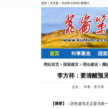
您好！今天是：2026年-8月8日-星期六
首页
时事聚焦
国策
网站首页
>
国策建言
>
理论建设
> 阅
李方祥：要清醒预
点击：
作者：李方祥 来源：察
【摘要】
：
历史虚无主义是当前