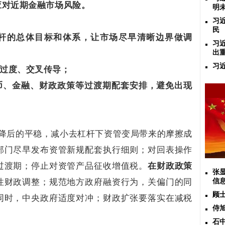
应对近期金融市场风险。
明
习
民
杆的总体目标和体系，让市场尽早清晰边界做调
习
出
习
过度、交叉传导；
币、金融、财政政策等过渡期配套安排，避免出现
压降后的平稳，减小去杠杆下资管变局带来的摩擦成
部门尽早发布资管新规配套执行细则；对回表操作
过渡期；停止对资管产品征收增值税。
在财政政策
张
性财政调整；规范地方政府融资行为，关偏门的同
信
顾
同时，中央政府适度对冲；财政扩张要落实在减税
侍
石