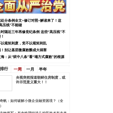
纪处分条例全文+修订对照+解读来了！这
高压线”不能碰
共时隔近三年再修党纪条例 这些“高压线”不
碰！
不以规矩则废，党不以规矩则乱
惕！别让基层微腐败酿成大祸害
文海：从“狱中八条”看“塌方式腐败”的根源
排行
一周
一月
半年
央视突然报道朝鲜住房制度，或
许示范意义重大！！
奇帆：如何破解小微企业融资困境？（全
）