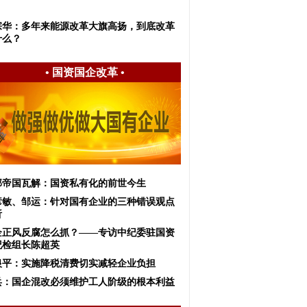
宗华：多年来能源改革大旗高扬，到底改革
什么？
•
国资国企改革
•
邦帝国瓦解：国资私有化的前世今生
彦敏、邹运：针对国有企业的三种错误观点
析
企正风反腐怎么抓？——专访中纪委驻国资
纪检组长陈超英
银平：实施降税清费切实减轻企业负担
兵：国企混改必须维护工人阶级的根本利益