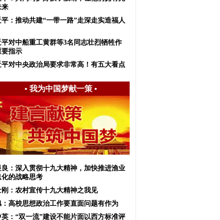
未来
近平：推动共建“一带一路”走深走实造福人
近平对中船重工黄群等3名同志壮烈牺牲作
重要指示
近平对中央政治局要求非常高！有五大看点
•
我为中国梦献一策
•
显良：深入贯彻十九大精神，加快推进渔业
息化的战略思考
士刚：农村宣传十九大精神之我见
旭：高校思想政治工作要直面问题有作为
中英：“双一流”建设不能片面以西方标准评