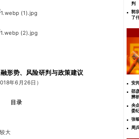
判
郭
了
金融形势、风险研判与政策建议
018年6月26日
）
安
邵
辨
目录
央
委
张
周
较大