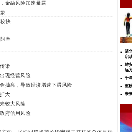
，金融风险加速暴露
迹象
化较快
导阻塞
出
清
启
雄
传染
远
出现经营风险
千
金抽离，导致经济增速下滑风险
重
扩大
未
来较大风险
政府信用风险