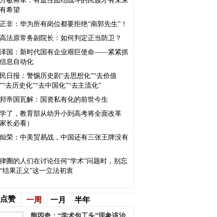
方敏将军：有血性团结战斗的民族才有未来
有希望
正非：华为所有岗位都要拒绝“南郭先生”！
高法原常务副院长：如何判定正当防卫？
泽国：新时代国有企业艰巨使命——紧紧抓
信息自动化
民日报：警惕历史剧“去思想化”“去价值
”“去历史化”“去中国化”“去主流化”
邦帝国瓦解：国资私有化的前世今生
学了，教育部从幼升小到高考将全面改革
家长必看）
灿荣：中美贸易战，中国还有三张王牌没有
律圈的人们在讨论任何“学术”问题时，别忘
“结果正义”这一立法初衷
点赞
一周
一月
半年
熊丙奇：“学术包工头”现象该治