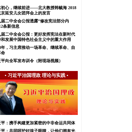
初心，继续前进——北大教授韩毓海 2018
北京延安儿女团拜会上的发言
九届二中全会公报透露“修改宪法部分内
12条新信息
九届二中全会公报：更好发挥宪法在新时代
持和发展中国特色社会主义中的重大作用
018年，习主席推动一场革命、继续革命、自
革命
近平向全军发布训令（附现场视频）
•
习近平治国理政 理论与实践
•
近平：携手构建更加紧密的中非命运共同体
近平：共同呵护好孩子眼睛，让他们拥有光