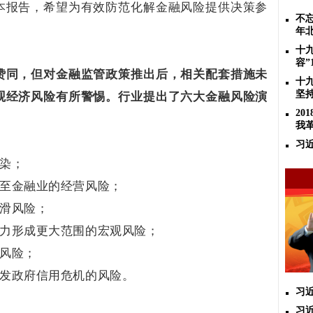
本报告，希望为有效防范化解金融风险提供决策参
不忘
年
十
容”
赞同，但对金融监管政策推出后，相关配套措施未
十
坚
观经济风险有所警惕。
行业提出了六大金融风险演
2
我
习
染；
至金融业的经营风险；
滑风险；
力形成更大范围的宏观风险；
风险；
发政府信用危机的风险。
习
习