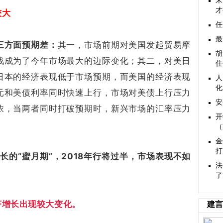
宋
才
较大
任
最
三方面预期差：
其一，市场前期对美国发起贸易摩
胡
战成为了今年市场最大的边际变化；其二，对美日
住
日本的经济表现低于市场预期，而美国的经济表现
人
化
元和美债利率同时快速上行，市场对美债上行压力
安
浓，当两者同时打破预期时，新兴市场的汇率压力
开
（
金
打
长的“蜜月期”，2018年行将过半，市场表现不如
法
了
济增长出现较大变化。
建言