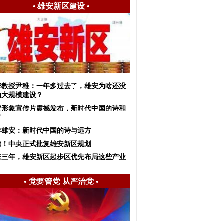
•
雄安新区建设
•
华教授尹稚：一年多过去了，雄安为啥还没
动大规模建设？
安形象宣传片震撼发布，新时代中国的诗和
方
年雄安：新时代中国的诗与远方
磅！中央正式批复雄安新区规划
来三年，雄安新区起步区优先布局这些产业
•
党要管党 从严治党
•