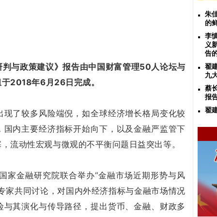
朱
的
李
义
告
研判与政策建议》报告由中国财富管理50人论坛与
翟
九
2018年6月26日完成。
蔡
报
翟
出现了较多风险端倪，如全球经济增长格局变化较
，国内主要经济指标开始向下，以及金融严监管下
塞，流动性宏观与微观的不平衡问题日益突出等。
学国家金融研究院联合举办“金融市场近期形势与风
内专家共同讨论，对国内外经济指标与金融市场情况
险与其演化与传导路径，提出货币、金融、财政多