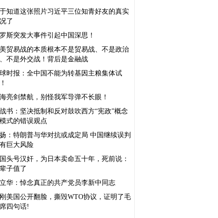
于知道这张照片习近平三位知青好友的真实
况了
罗斯突发大事件引起中国深思！
美贸易战的本质根本不是贸易战、不是政治
、不是外交战！背后是金融战
球时报：全中国不能为转基因主粮集体试
！
海亮剑禁航，别怪我军导弹不长眼！
战书：坚决抵制和反对鼓吹西方“宪政”概念
模式的错误观点
扬：特朗普与华对抗或成定局 中国继续误判
有巨大风险
国头号汉奸，为日本卖命五十年，死前说：
辈子值了
立华：悼念真正的共产党员李新中同志
刚美国公开翻脸，撕毁WTO协议，证明了毛
席四句话!