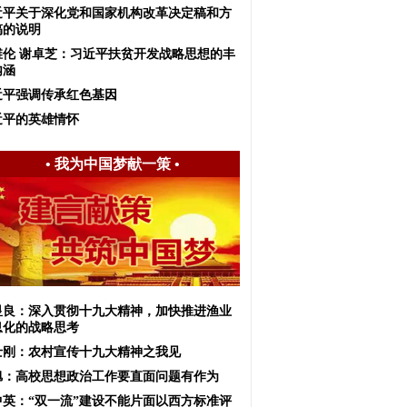
近平关于深化党和国家机构改革决定稿和方
稿的说明
维伦 谢卓芝：习近平扶贫开发战略思想的丰
内涵
近平强调传承红色基因
近平的英雄情怀
•
我为中国梦献一策
•
显良：深入贯彻十九大精神，加快推进渔业
息化的战略思考
士刚：农村宣传十九大精神之我见
旭：高校思想政治工作要直面问题有作为
中英：“双一流”建设不能片面以西方标准评