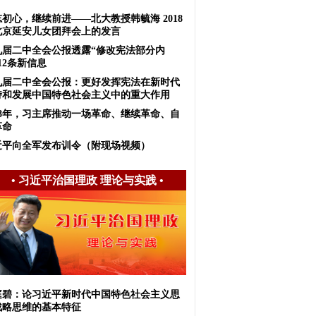
初心，继续前进——北大教授韩毓海 2018
北京延安儿女团拜会上的发言
九届二中全会公报透露“修改宪法部分内
12条新信息
九届二中全会公报：更好发挥宪法在新时代
持和发展中国特色社会主义中的重大作用
018年，习主席推动一场革命、继续革命、自
革命
近平向全军发布训令（附现场视频）
•
习近平治国理政 理论与实践
•
庭碧：论习近平新时代中国特色社会主义思
战略思维的基本特征