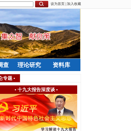
设为首页
|
加入收藏
调查
理论研究
资料库
仑专题
•
•
十九大报告深度谈
•