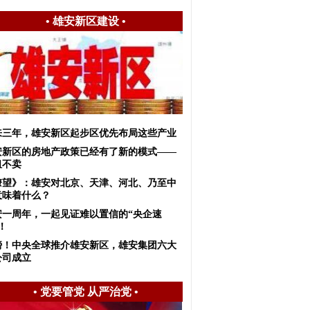
•
雄安新区建设
•
来三年，雄安新区起步区优先布局这些产业
安新区的房地产政策已经有了新的模式——
租不卖
瞭望》：雄安对北京、天津、河北、乃至中
意味着什么？
安一周年，一起见证难以置信的“央企速
！
镑！中央全球推介雄安新区，雄安集团六大
公司成立
•
党要管党 从严治党
•