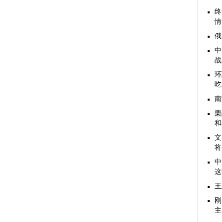
终
情
俄
中
战
环
吃
南
栗
和
文
将
中
这
王
刚
主