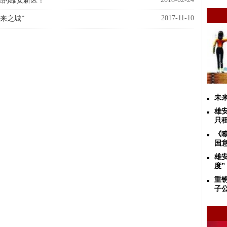
来的雄安新区！
2017-11-10
来之城”
未
雄
只
《
国
雄
度”
重
子