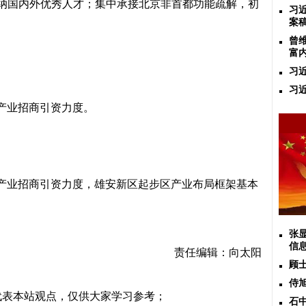
纳国内外优秀人才；集中承接北京非首都功能疏解，初
习
案
曾
富
习
习
产业招商引资力度。
产业招商引资力度，雄安新区起步区产业布局框架基本
张
信
责任编辑：向太阳
顾
侍
代表本站观点，仅供大家学习参考；
石