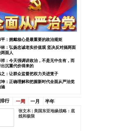
和平：拥戴核心是最重要的政治规矩
寿林：弘扬忠诚老实价值观 坚决反对搞两面
做两面人
薛祥：今天强调讲政治，不是无中生有，而
付出沉重代价得来的
旭之：让群众监督把权力关进笼子
献坤：正确理解和把握新时代全面从严治党
内涵
排行
一周
一月
半年
张文木 | 美国东亚地缘战略：底
线和极限