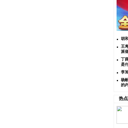
胡
王
派
丁
是
李
杨
的
热点