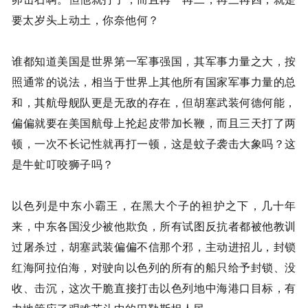
要太岁头上动土，你奈他何？
谁都知道美国是世界第一军事强国，其军事力量之大，按
照通常的说法，相当于世界上其他所有国家军事力量的总
和，其航母舰队更是无敌的存在，但胡塞武装何德何能，
偏偏就要在美国航母上抡起皮带加长鞭，而且三天打了两
顿，一次不长记性就再打一顿，这是蚊子袭击大象吗？这
是牛虻叮咬狮子吗？
以色列是中东小霸王，在黑大个子的袒护之下，几十年
来，中东各国没少被他欺负，所有试图反抗者都被他教训
过屠杀过，胡塞武装偏偏不信那个邪，主动进招儿，封锁
红海阿拉伯海，对驶向以色列的所有的船只给予封锁、没
收、击沉，这次干脆直接打击以色列地中海港口目标，有