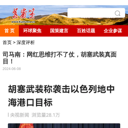
首 页
环球聚焦
国策建言
百姓话题
企业参谋
首页
>
深度评析
司马南：网红思维打不了仗，胡塞武装真面
目！
2024-06-08