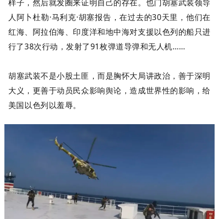
样子，然后就发圈来证明自己的存在。也门胡塞武装领导
人阿卜杜勒·马利克·胡塞报告，在过去的30天里，他们在
红海、阿拉伯海、印度洋和地中海对支援以色列的船只进
行了38次行动，发射了91枚弹道导弹和无人机……
胡塞武装不是小股土匪，而是胸怀大局讲政治，善于深明
大义，更善于动员民众影响舆论，造成世界性的影响，给
美国以色列以羞辱。