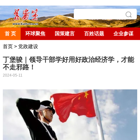
首 页
环球聚焦
国策建言
百姓话题
企业参谋
首页
>
党政建设
丁堡骏｜领导干部学好用好政治经济学，才能
不走邪路！
2024-05-11