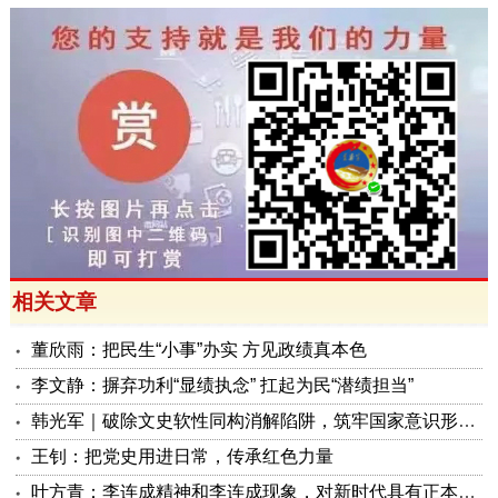
相关文章
董欣雨：把民生“小事”办实 方见政绩真本色
李文静：摒弃功利“显绩执念” 扛起为民“潜绩担当”
韩光军｜破除文史软性同构消解陷阱，筑牢国家意识形态安全屏障
王钊：把党史用进日常，传承红色力量
叶方青：李连成精神和李连成现象，对新时代具有正本清源的重大启发