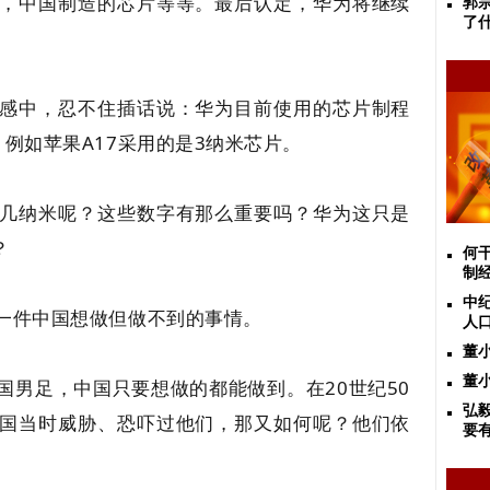
，中国制造的芯片等等。最后认定，华为将继续
郭
了
感中，忍不住插话说：华为目前使用的芯片制程
例如苹果A17采用的是3纳米芯片。
几纳米呢？这些数字有那么重要吗？华为这只是
？
何
制
中
一件中国想做但做不到的事情。
人口
董
董
国男足，中国只要想做的都能做到。在20世纪50
弘
国当时威胁、恐吓过他们，那又如何呢？他们依
要