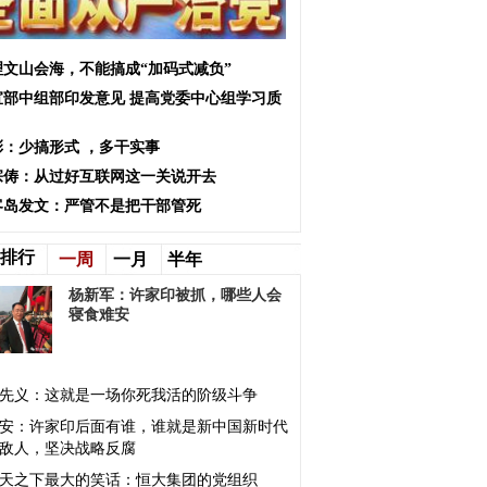
理文山会海，不能搞成“加码式减负”
宣部中组部印发意见 提高党委中心组学习质
彩：少搞形式 ，多干实事
宗俦：从过好互联网这一关说开去
客岛发文：严管不是把干部管死
排行
一周
一月
半年
杨新军：许家印被抓，哪些人会
寝食难安
先义：这就是一场你死我活的阶级斗争
安：许家印后面有谁，谁就是新中国新时代
敌人，坚决战略反腐
天之下最大的笑话：恒大集团的党组织