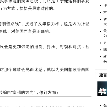
实事求是的美国总统，而正是由于他这样的客观
许
行为方式，恰恰是最难对付的。
尹
骄
特朗普路线”，接过了反华接力棒，也是因为拜登
大
路线，对美国而言是正确的。
最
为
尹
只会是更加强硬的遏制、打压、封锁和对抗，甚
陈
占
买
访那个邀请会见而迷惑，就以为美国想改善两国
建言
转编自“富强的方向”，修订发布）
张