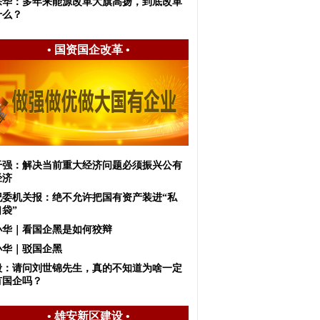
宗华：多年来能源改革大旗高扬，到底改革
什么？
•
国资国企改革
•
干强：解决当前重大经济问题必须振兴公有
经济
纪委机关报：绝不允许把国有资产装进“私
袋”
小华｜看国企黑是如何狡辩
小华｜驳国企黑
毅：请问刘世锦先生，真的不知道为啥一定
有国企吗？
•
雄安新区建设
•