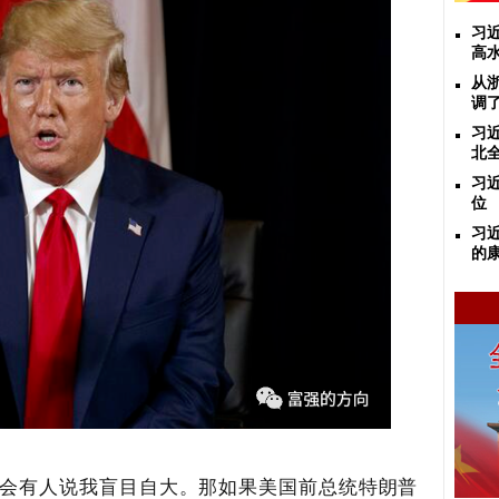
习
高
从
调
习
北
习
位
习
的
会有人说我盲目自大。那如果美国前总统特朗普