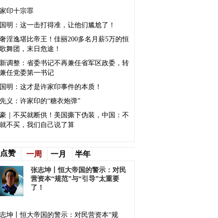
家印十宗罪
国明：这一击打得准，让他们尴尬了！
奢淫逸堪比帝王！佳丽200多名月薪5万的恒
歌舞团，末日危途！
新调整：省委书记不再兼任省军区政委，转
兼任党委第一书记
国明：这才是许家印事件的本质！
先义：许家印的“糖衣炮弹”
豪｜不买就断供！美国撕下伪装，中国：不
就不买，我们自己说了算
点赞
一周
一月
半年
张志坤丨恒大帝国的警示：对民
营资本“规范”与“引导”太重要
了！
志坤丨恒大帝国的警示：对民营资本“规