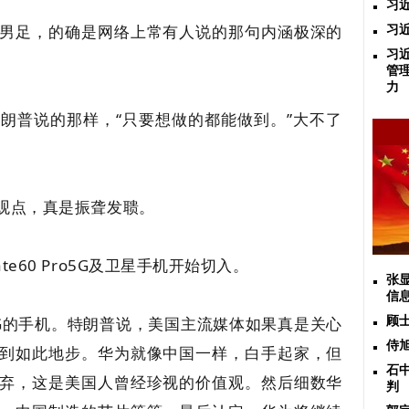
习
男足，的确是网络上常有人说的那句内涵极深的
习
习
。
管
力
朗普说的那样，“只要想做的都能做到。”大不了
观点，真是振聋发聩。
e60 Pro5G及卫星手机开始切入。
张
信
G的手机。特朗普说，美国主流媒体如果真是关心
顾
侍
到如此地步。华为就像中国一样，白手起家，但
石
弃，这是美国人曾经珍视的价值观。然后细数华
判