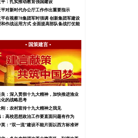
近平：扎实推动教育强国建设
近平对新时代办公厅工作作出重要指示
近平在视察78集团军时强调 创新集团军建设
理和作战运用方式 全面提高部队备战打仗能
•
国策建言
•
显良：深入贯彻十九大精神，加快推进渔业
息化的战略思考
士刚：农村宣传十九大精神之我见
旭：高校思想政治工作要直面问题有作为
中英：“双一流”建设不能片面以西方标准评