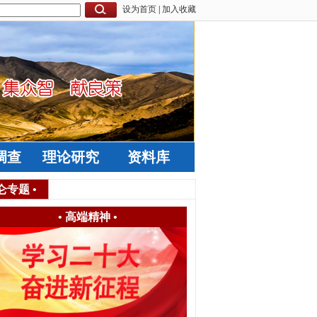
设为首页
|
加入收藏
调查
理论研究
资料库
仑专题
•
•
高端精神
•