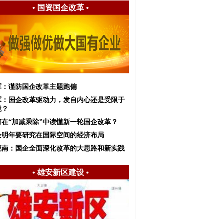
•
国资国企改革
•
军：谨防国企改革主题跑偏
军：国企改革驱动力，发自内心还是受限于
境？
何在“加减乘除”中读懂新一轮国企改革？
企明年要研究在国际空间的经济布局
晓南：国企全面深化改革的大思路和新实践
•
雄安新区建设
•