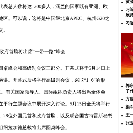
黄
代表总人数将达
1200
多人，涵盖的国家既有亚洲、欧
习
展
地区。可以说，这将是中国继北京
APEC
、杭州
G20
之
习
交。
政府首脑将出席“一带一路”峰会
圆桌峰会和高级别会议三部分。开幕式将于
5
月
14
日上
演讲。开幕式后将举行高级别会议，采取“
1+6
”的形
郭
了
议。有关国家领导人、国际组织负责人将出席全体会
方
在平行主题会议中展开深入讨论。
5
月
15
日全天将举行
梁
王
，
28
位外国元首和政府首脑，以及联合国古特雷斯秘书
张
组织拉加德总裁将出席圆桌峰会。