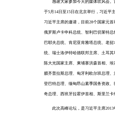
感谢大家参加今天的媒体吹风会。
于
5
月
14
日至
15
日在北京举行，习近平
习近平主席的邀请，目前
28
个国家元首
俄罗斯卢卡申科总统、智利巴切莱特总
巴耶夫总统、肯尼亚肯雅塔总统、老挝
统、瑞士洛伊特哈德联邦主席、土耳其
陈大光国家主席、柬埔寨洪森首相、埃
腊齐普拉斯总理、匈牙利欧尔班总理、
登巴特总理、缅甸昂山素季国务资政、
奇总理、西班牙拉霍伊首相、斯里兰卡
此次高峰论坛，是习近平主席
2013