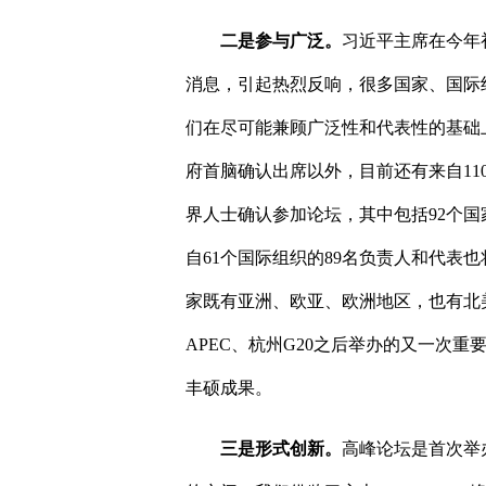
二是参与广泛。
习近平主席在今年
消息，引起热烈反响，很多国家、国际
们在尽可能兼顾广泛性和代表性的基础
府首脑确认出席以外，目前还有来自
11
界人士确认参加论坛，其中包括
92
个国
自
61
个国际组织的
89
名负责人和代表也
家既有亚洲、欧亚、欧洲地区，也有北
APEC
、杭州
G20
之后举办的又一次重
丰硕成果。
三是形式创新。
高峰论坛是首次举