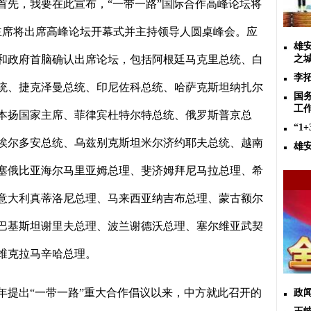
首先，我要在此宣布，“一带一路”国际合作高峰论坛将
主席将出席高峰论坛开幕式并主持领导人圆桌峰会。应
雄
和政府首脑确认出席论坛，包括阿根廷马克里总统、白
之城
李
统、捷克泽曼总统、印尼佐科总统、哈萨克斯坦纳扎尔
国
工
本扬国家主席、菲律宾杜特尔特总统、俄罗斯普京总
“1
埃尔多安总统、乌兹别克斯坦米尔济约耶夫总统、越南
雄
塞俄比亚海尔马里亚姆总理、斐济姆拜尼马拉总理、希
意大利真蒂洛尼总理、马来西亚纳吉布总理、蒙古额尔
巴基斯坦谢里夫总理、波兰谢德沃总理、塞尔维亚武契
维克拉马辛哈总理。
年提出“一带一路”重大合作倡议以来，中方就此召开的
政闻