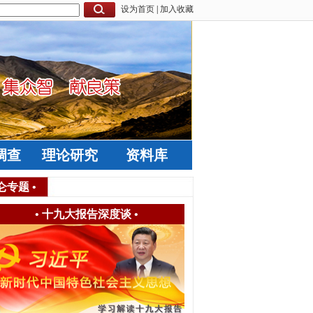
设为首页
|
加入收藏
调查
理论研究
资料库
仑专题
•
•
十九大报告深度谈
•