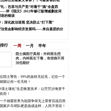
岐山卸任后最新文章讲了十句最要害的话
守礼：岂容与共产党“对着干”搞“全盘西
——评《现汉》2012年修订版增减删改词
词语的错误
涛：深化政治巡视 坚决防止“灯下黑”
严治党会影响经济发展吗——来自基层的分
排行
一周
一月
半年
院士揭医疗真相：外科医生挖
肉，内科医生下毒，有些病不用
治也能好
位院士警告：99%的血栓无征兆，记住一个
就能让你一生无栓！
沙漠土壤化”生态恢复技术：让茫茫沙海变千
良田！
一个雄霸世界为祖国争得无上荣誉百战百胜
国家乒乓球队硬是搞成这样，人民不答应！