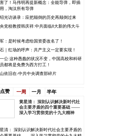
害了！马伟明再提新概念：全能导弹，即插
用，淘汰所有导弹
绍光访谈录：应把颠倒的历史再颠倒过来
央党校教授韩庆祥:中共面临8大新的伟大斗
军：是时候考虑给国资委改名了！
石｜红场的呼声：共产主义一定要实现！
一公:这种愚蠢的状况不变，中国高校和科研
员都将是免费为西方打工！
山依旧在-中共中央调查部碎片
点赞
一周
一月
半年
黄星清： 深刻认识解决新时代社
会主要矛盾的四个重要基础 ——
深入学习贯彻党的十九大精神
星清： 深刻认识解决新时代社会主要矛盾的
个重要基础 ——深入学习贯彻党的十九大精