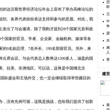
厉
即
初的达沃斯世界经济论坛年会上宣布了举办高峰论坛的
王
组织、各界代表纷纷表达支持和参与的意愿。对此，我
中
争
上发出了与会邀请。除了我刚才提到
28
个国家元首和政
梁
0
个国家的官员、学者、企业家、金融机构、媒体等各
水
施
家的
9
名副总理、
7
名外长、
190
名部级官员。另外，来
人
将出席会议。与会代表总人数将达
1200
多人，涵盖的国
青
美、拉美、非洲地区。可以说，这将是中国继北京
建言
要国际盛会和主场外交，也一定会继续取得举世瞩目的
办，没有先例可循，这既是挑战，也给我们提供了创新
黄
四