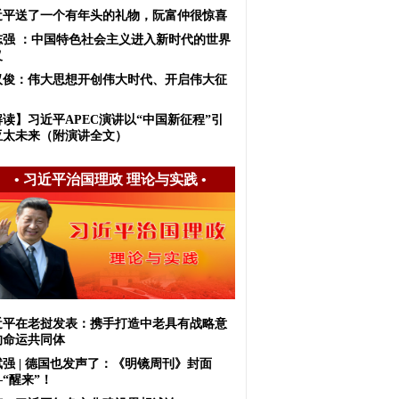
近平送了一个有年头的礼物，阮富仲很惊喜
志强 ：中国特色社会主义进入新时代的世界
义
汉俊：伟大思想开创伟大时代、开启伟大征
解读】习近平APEC演讲以“中国新征程”引
亚太未来（附演讲全文）
•
习近平治国理政 理论与实践
•
近平在老挝发表：携手打造中老具有战略意
的命运共同体
斌强 | 德国也发声了：《明镜周刊》封面
“醒来”！