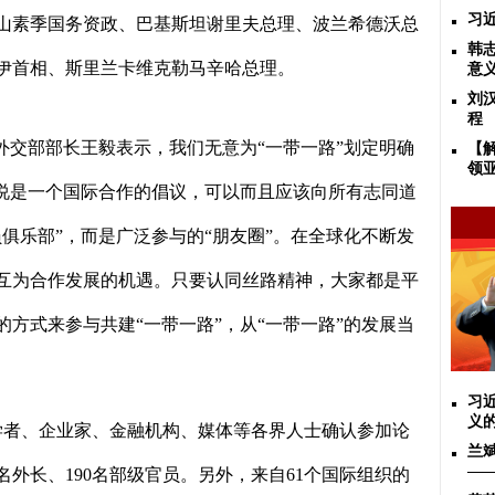
习
山素季国务资政、巴基斯坦谢里夫总理、波兰希德沃总
韩
伊首相、斯里兰卡维克勒马辛哈总理。
意
刘
程
外交部部长王毅表示，我们无意为“一带一路”划定明确
【
领
上说是一个国际合作的倡议，可以而且应该向所有志同道
俱乐部”，而是广泛参与的“朋友圈”。在全球化不断发
互为合作发展的机遇。只要认同丝路精神，大家都是平
方式来参与共建“一带一路”，从“一带一路”的发展当
习
义
学者、企业家、金融机构、媒体等各界人士确认参加论
兰
——
名外长、
190
名部级官员。另外，来自
61
个国际组织的