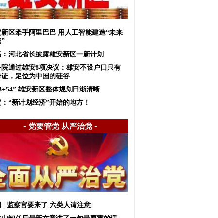
安新区牵手阿里巴巴 用人工智能建造“未来
”
拓：河北省长披露雄安新区一新计划
务院通过雄安8项决议：雄安不设户口只有
作证，定位为中国的硅谷
+3+54” 雄安新区整体规划日渐清晰
安：“新计划经济”开始的地方！
•
党要管党 从严治党
•
 | 监察官要来了 六类人请注意