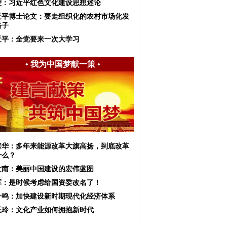
莹：习近平红色文化建设思想述论
近平博士论文：要走组织化的农村市场化发
路子
近平：全党要来一次大学习
•
我为中国梦献一策
•
宗华：多年来能源改革大旗高扬，到底改革
什么？
世南：美丽中国建设的宏伟蓝图
军：是时候考虑给国资委改名了！
一鸣：加快建设新时期现代化经济体系
玉玲：文化产业如何拥抱新时代