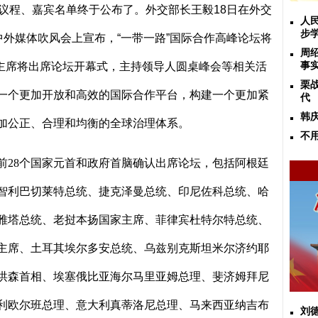
议程、嘉宾名单终于公布了。外交部长王毅
18
日在外交
人
步
中外媒体吹风会上宣布，“一带一路”国际合作高峰论坛将
周
主席将出席论坛开幕式，主持领导人圆桌峰会等相关活
事
栗
一个更加开放和高效的国际合作平台，构建一个更加紧
代
韩
加公正、合理和均衡的全球治理体系。
不
前
28
个国家元首和政府首脑确认出席论坛，包括阿根廷
智利巴切莱特总统、捷克泽曼总统、印尼佐科总统、哈
雅塔总统、老挝本扬国家主席、菲律宾杜特尔特总统、
主席、土耳其埃尔多安总统、乌兹别克斯坦米尔济约耶
洪森首相、埃塞俄比亚海尔马里亚姆总理、斐济姆拜尼
利欧尔班总理、意大利真蒂洛尼总理、马来西亚纳吉布
刘