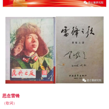
思念雷锋
（歌词）