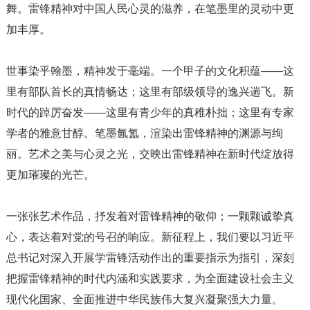
舞。雷锋精神对中国人民心灵的滋养，在笔墨里的灵动中更
加丰厚。
世事染乎翰墨，精神发于毫端。一个甲子的文化积蕴——这
里有部队首长的真情畅达；这里有部级领导的逸兴遄飞。新
时代的踔厉奋发——这里有青少年的真稚朴拙；这里有专家
学者的雅意甘醇。笔墨氤氲，渲染出雷锋精神的渊源与绚
丽。艺术之美与心灵之光，交映出雷锋精神在新时代绽放得
更加璀璨的光芒。
一张张艺术作品，抒发着对雷锋精神的敬仰；一颗颗诚挚真
心，表达着对党的号召的响应。新征程上，我们要以习近平
总书记对深入开展学雷锋活动作出的重要指示为指引，深刻
把握雷锋精神的时代内涵和实践要求，为全面建设社会主义
现代化国家、全面推进中华民族伟大复兴凝聚强大力量。