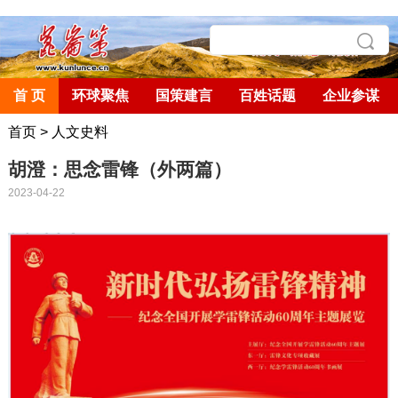
首 页
环球聚焦
国策建言
百姓话题
企业参谋
首页
>
人文史料
胡澄：思念雷锋（外两篇）
2023-04-22