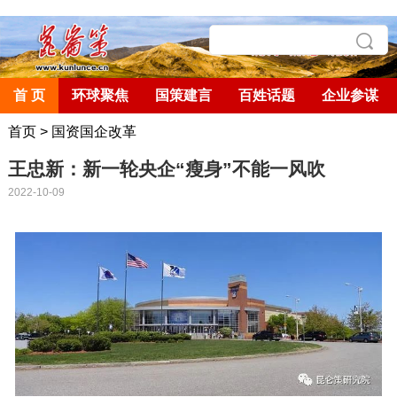
首 页
环球聚焦
国策建言
百姓话题
企业参谋
首页
>
国资国企改革
王忠新：新一轮央企“瘦身”不能一风吹
2022-10-09