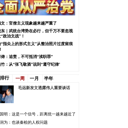
德文：官僚主义现象越来越严重了
晓东｜武统台湾势在必行，但千万不要忽视
“政治文战”！
治“指尖上的形式主义”从整治照片过度留痕
始
宗俦：追责，不可抵消“渎职罪”
竹：从“张飞敬酒”说到“遵守纪律’
排行
一周
一月
半年
毛远新发文透露伟人重要谈话
国明：这是一个信号，距离统一越来越近了
润为：也谈秦桧的人权问题