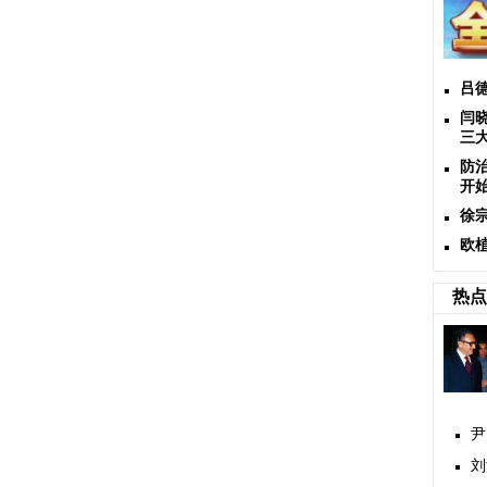
吕
闫
三大
防
开
徐
欧植
热点
尹
刘