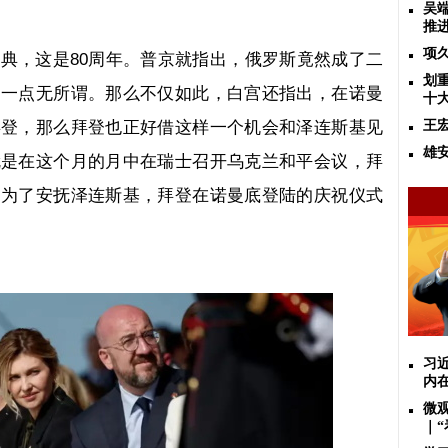
吴
推
项
庆典，这是
80
周年。普京就指出，俄罗斯竟然成了二
划
调一点无所谓。那么不仅如此，白宫还指出，在诺曼
十
拜登，那么拜登也正好借这样一个机会和泽连斯基见
王
雄
就是在这个月的月中在瑞士召开乌克兰和平会议，拜
，为了安抚泽连斯基，拜登在诺曼底登陆的庆祝仪式
习
内
微
｜