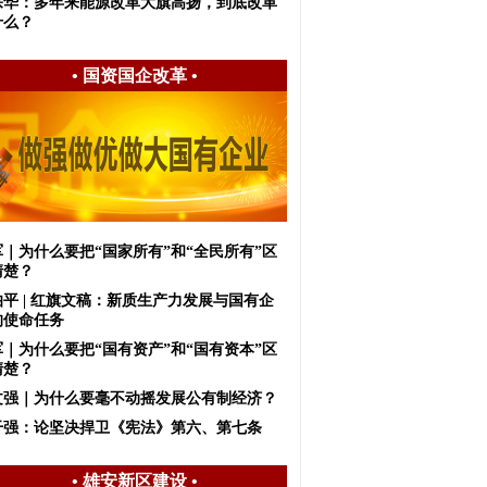
宗华：多年来能源改革大旗高扬，到底改革
什么？
•
国资国企改革
•
军｜为什么要把“国家所有”和“全民所有”区
清楚？
伯平 | 红旗文稿：新质生产力发展与国有企
的使命任务
军｜为什么要把“国有资产”和“国有资本”区
清楚？
文强｜为什么要毫不动摇发展公有制经济？
干强：论坚决捍卫《宪法》第六、第七条
•
雄安新区建设
•