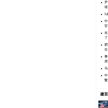
尹
堪
S
中
官
肖
了
肥
生
事
席
马
中
鳖
建言