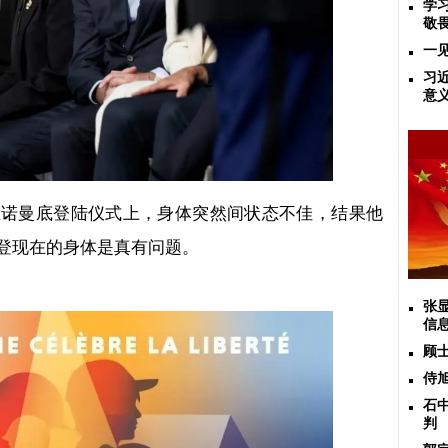
学
敬
一
习
意
在诺曼底登陆仪式上，身体突然间状态不佳，结果他
登现在的身体是真有问题。
张
信
顾
侍
石
判