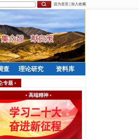
设为首页
|
加入收藏
调查
理论研究
资料库
仑专题
•
•
高端精神
•