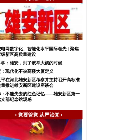
安电网数字化、智能化水平国际领先 | 聚焦
家级新区高质量建设
科学：雄安，到了该举大旗的时候
安：现代化不被高楼大厦定义
近平在河北雄安新区考察并主持召开高标准
质量推进雄安新区建设座谈会
眸：不能失去的红色记忆——雄安新区第一
党支部纪念馆观感
•
党要管党 从严治党
•