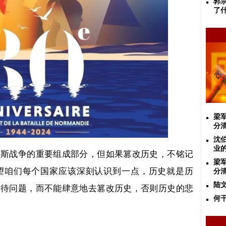
郭
了
梁
分
沈
业
西斯战争的重要组成部分，但如果篡改历史，不铭记
梁
望咱们每个国家应该深刻认识到一点，历史就是历
分
陆
看待问题，而不能肆意地去篡改历史，否则历史的悲
何