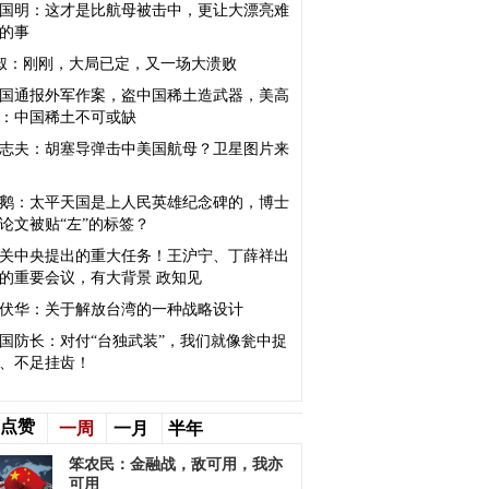
国明：这才是比航母被击中，更让大漂亮难
的事
叔：刚刚，大局已定，又一场大溃败
国通报外军作案，盗中国稀土造武器，美高
：中国稀土不可或缺
志夫：胡塞导弹击中美国航母？卫星图片来
鹅：太平天国是上人民英雄纪念碑的，博士
论文被贴“左”的标签？
关中央提出的重大任务！王沪宁、丁薛祥出
的重要会议，有大背景 政知见
伏华：关于解放台湾的一种战略设计
国防长：对付“台独武装”，我们就像瓮中捉
、不足挂齿！
点赞
一周
一月
半年
笨农民：金融战，敌可用，我亦
可用