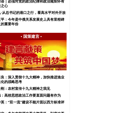
习语｜必须对党的政治纪律和政治规矩怀有
畏之心
见·从总书记的港口之行，看高水平对外开放
近平：今年是中俄关系发展史上具有里程碑
义的重要年份
•
国策建言
•
显良：深入贯彻十九大精神，加快推进渔业
息化的战略思考
士刚：农村宣传十九大精神之我见
旭：高校思想政治工作要直面问题有作为
中英：“双一流”建设不能片面以西方标准评