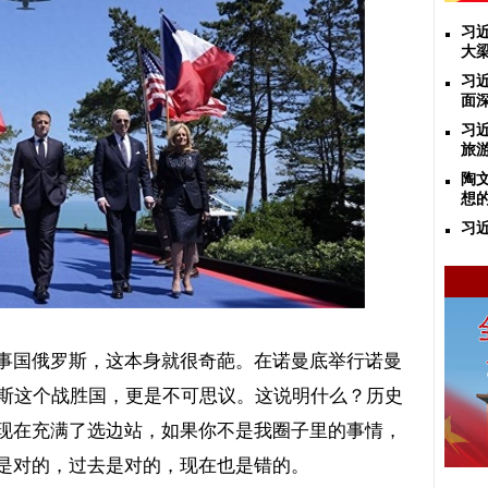
习
大
习
面
习
旅
陶
想
习
事国俄罗斯，这本身就很奇葩。在诺曼底举行诺曼
斯这个战胜国，更是不可思议。这说明什么？历史
现在充满了选边站，如果你不是我圈子里的事情，
是对的，过去是对的，现在也是错的。