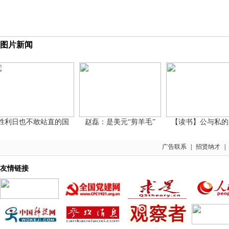
图片新闻
利日也不敢站直的国
赵磊：是美元“剪羊毛”
【读书】公与私的历
广告联系
|
招贤纳才
|
友情链接