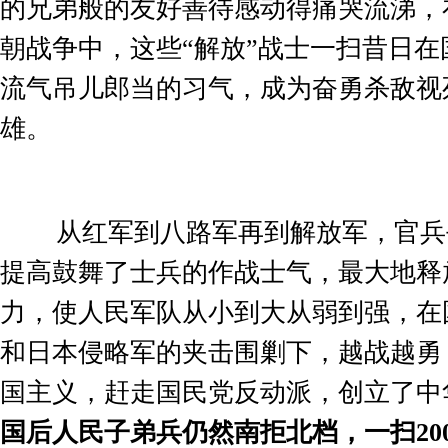
的兄弟般的友好善待感动得痛哭流涕，
朝战争中，这些
“
解放
”
战士一扫昔日在
流气吊儿郎当的习气，成为奋勇杀敌视
雄。
从红军到八路军再到解放军，官兵
提高鼓舞了士兵的作战士气，最大地释
力，使人民军队从小到大从弱到强，在
和日本侵略军的夹击围剿下，越战越勇
国主义，赶走国民党反动派，创立了中
国后人民子弟兵仍然南拒北档，一扫
20