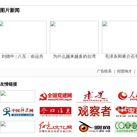
图片新闻
德中 | 八互：命运共
为什么越来越多的台湾
毛泽东和蒋介石书
广告联系
|
招贤纳才
|
友情链接