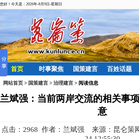
您好！今天是：2026年-8月9日-星期日
首页
时事聚焦
国策建言
百姓话题
网站首页
>
国策建言
>
治理建言
> 阅读信息
兰斌强：当前两岸交流的相关事
意
点击：
2968 作者：兰斌强 来源：昆仑策网 发
24 12:55:30