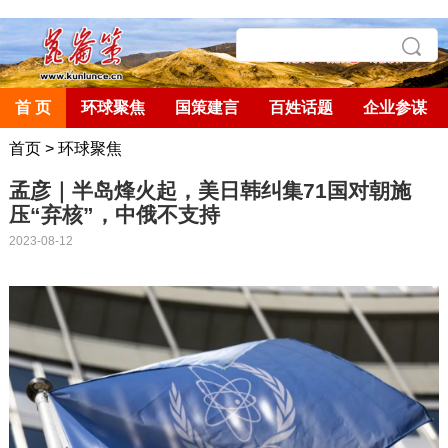
首 页
环球聚焦
国策建言
百姓话题
企业参谋
首页
>
环球聚焦
孟彦｜半岛烽火起，美日韩纠集71国对朝施
压“弃核”，中俄不支持
2023-08-12