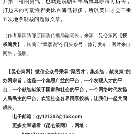
开第一枪的勇气，也就是说朝鲜半岛就算吵得再厉害，
打起来的可能性都要比台海低得多，所以美国才会三番
五次地拿朝核问题做文章。
（作者系国防部原国防传播局副局长；
来源：
昆仑策网
【授
权编发】
，转编自“孟彦说”今日头条号，修订发布；
图片来自
网络，侵删）
【昆仑策网】微信公众号秉承“聚贤才，集众智，献良策”的
办网宗旨，这是一个集思广益的平台，一个发现人才的平
台，一个献智献策于国家和社会的平台，一个网络时代发扬
人民民主的平台。欢迎社会各界踊跃投稿，让我们一起共同
成长。
电子邮箱：gy121302@163.com
更多文章请看《昆仑策网》，网址：