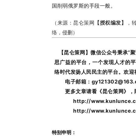
国削弱俄罗斯的手段一般。
（
来源：
昆仑策网
【授权编发】
，
络，侵删）
【昆仑策网】微信公众号秉承“聚
思广益的平台，一个发现人才的平
络时代发扬人民民主的平台。欢迎
电子邮箱：gy121302@163.
更多文章请看《昆仑策网》，
http://www.kunlunce.c
http://www.kunlunce.
特别申明：