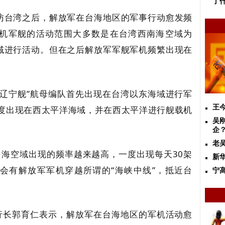
了
访台湾之后，解放军在台海地区的军事行动愈发频
机军舰的活动范围大多数是在台湾西南海空域为
域进行活动。但在之后解放军军舰军机频繁出现在
月“辽宁舰”航母编队首先出现在台湾以东海域进行军
王
首度出现在西太平洋海域，并在西太平洋进行舰载机
吴
企
老
台海空域出现的频率越来越高，一度出现每天30架
新
会有解放军军机穿越所谓的“海峡中线”，抵近台
宁
执行长郭育仁表示，解放军在台海地区的军机活动愈