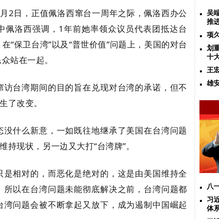
8月2日，正值佩洛西窜台一周年之际，佩洛西办公
吴
推
中佩洛西强调，1年前她率领众议员代表团抵达台
项
在“保卫台湾”以及“普世价值”问题上，美国的对台
划
十
民众站在一起。
王
雄
窜访台湾期间的目的旨在兑现对台湾的承诺，但不
发生了改变。
态没什么新意，一如既往地继承了美国在台湾问题
维持现状，另一边又大打“台湾牌”。
只是相对的，而恶化是绝对的，这是由美国维持全
八
。所以在台湾问题未能彻底解决之前，台湾问题都
习
台湾问题会被不断拿起又放下，成为遏制中国崛起
体