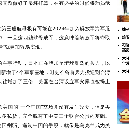
湾问题做好了最坏打算，在有必要的时候将动员武
第三艘航母极有可能在2024年加入解放军海军服
纯
中，一旦这四艘航母成军，这意味着解放军将夺取
雄
习
湾”就更加容易实现。
高
天
的军事行动，日本正在增加至琉球群岛的兵力，以
个
国新增了4个军事基地，时刻准备将兵力投送到台湾
天
以往增加了三倍，美国在台湾设立军火库也被提上
态美国的“一个中国”立场并没有发生改变，但是美
带太多私货，完全脱离了中美三个联合公报的基础。
为美国削弱、遏制中国的手段，就像是乌克兰成为美