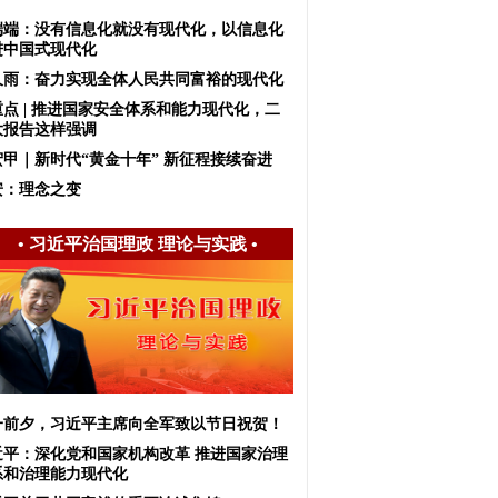
端端：没有信息化就没有现代化，以信息化
进中国式现代化
久雨：奋力实现全体人民共同富裕的现代化
重点 | 推进国家安全体系和能力现代化，二
大报告这样强调
宏甲｜新时代“黄金十年” 新征程接续奋进
安：理念之变
•
习近平治国理政 理论与实践
•
一前夕，习近平主席向全军致以节日祝贺！
近平：深化党和国家机构改革 推进国家治理
系和治理能力现代化