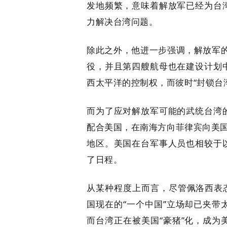
发地频繁，意味着解放军已经为台
力解决台湾问题。
除此之外，他进一步强调，解放军的
役，并且第四艘航母也在建设计划
西太平洋的控制权，而彼时“封锁台
而为了应对解放军可能的武统台湾
配合美国，在南海方向菲律宾向美
地区。美国在台军事人员也相较于
了日程。
从某种程度上而言，尽管佩洛西表
国现在的“一个中国”立场却已夹
而台湾正在被美国“豪猪”化，成