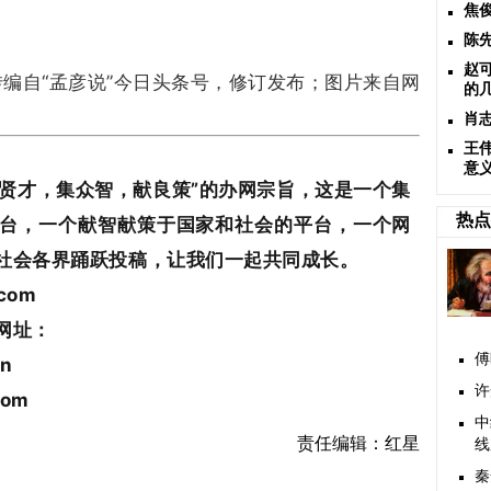
焦
陈
赵
转编自“孟彦说”今日头条号，修订发布；
图片来自网
的
肖
王
意
贤才，集众智，献良策”的办网宗旨，这是一个集
热点
台，一个献智献策于国家和社会的平台，一个网
社会各界踊跃投稿，让我们一起共同成长。
com
网址：
傅
n
许
com
中
责任编辑：红星
线
秦