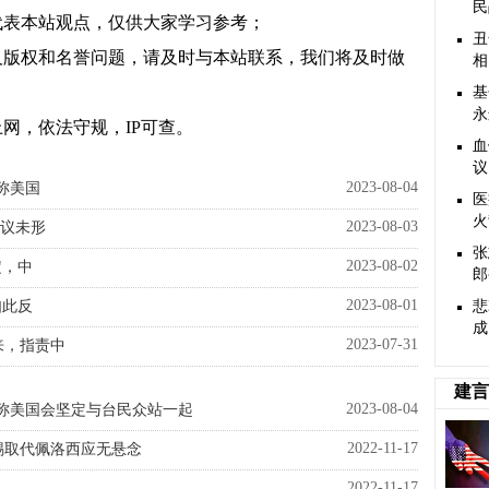
民
代表本站观点，仅供大家学习参考；
丑
及版权和名誉问题，请及时与本站联系，我们将及时做
相
基
永
网，依法守规，IP可查。
血
议
2023-08-04
称美国
医
火
2023-08-03
会议未形
张
2023-08-02
定，中
郎
2023-08-01
如此反
悲
成
2023-07-31
来，指责中
建言
2023-08-04
，称美国会坚定与台民众站一起
2022-11-17
锡取代佩洛西应无悬念
2022-11-17