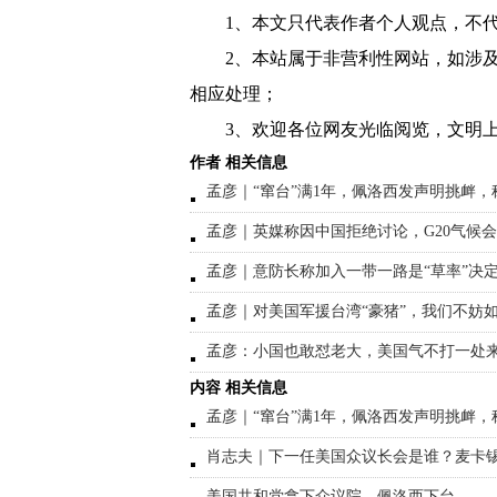
1、本文只代表作者个人观点，不
2、本站属于非营利性网站，如涉
相应处理；
3、欢迎各位网友光临阅览，文明上
作者 相关信息
孟彦｜“窜台”满1年，佩洛西发声明挑衅，
孟彦｜英媒称因中国拒绝讨论，G20气候
孟彦｜意防长称加入一带一路是“草率”决
孟彦｜对美国军援台湾“豪猪”，我们不妨
孟彦：小国也敢怼老大，美国气不打一处
内容 相关信息
孟彦｜“窜台”满1年，佩洛西发声明挑衅
肖志夫｜下一任美国众议长会是谁？麦卡
美国共和党拿下众议院，佩洛西下台