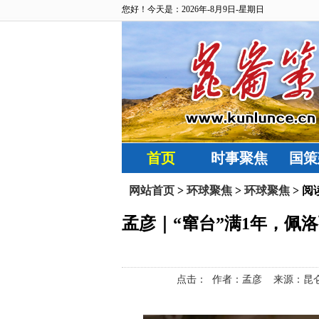
您好！今天是：2026年-8月9日-星期日
首页
时事聚焦
国策
网站首页
>
环球聚焦
>
环球聚焦
> 阅
孟彦｜“窜台”满1年，佩
点击：
作者：孟彦 来源：昆仑策网【