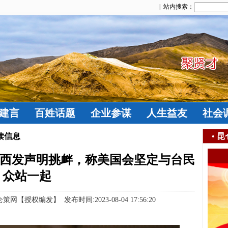
| 站内搜索：
建言
百姓话题
企业参谋
人生益友
社会
读信息
•
昆
洛西发声明挑衅，称美国会坚定与台民
众站一起
授权编发】 发布时间:2023-08-04 17:56:20