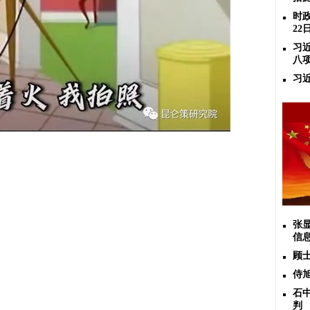
时政
22
习
八
习
张
信
顾
侍
石
判