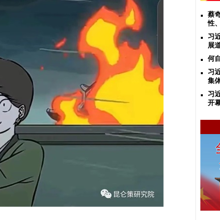
蔡
性
习
展
何
习
集
习
开