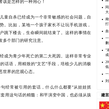
陈
者该是怎样的一种用心！
同
大
儿童自杀已经成为一个非常敏感的社会问题，自
南
势。比如，某地一个孩子家长不让玩手机游戏，
打
血
户跳下楼去，生命瞬间就结束了。这样的事情在
一
发多个部门的研究注意。
删
“
经成为青少年死亡的第二大死因。这样非常专业
成
2
的话语，用精致的“文艺”手段，培植少儿的消极
低
恶世界的悲观心态。
一
刘
句经常被引用的套话，什么什么都要“从娃娃抓
在套用这句话的精髓：和平演变中国，也必须从孩
建言