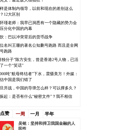
先义：最近敌人很猖狂！
样是体制内领导，以前和现在的差别这么
？12大区别
怀瑾老师：我早已洞悉有一个隐藏的势力会
压分化中国的内幕
饮：巴以冲突背后的货币战争
位名叫王珊的著名公知删号跑路 而且是全网
号跑路
港独分子”陈方安生，曾是香港2号人物，已活
了一个“笑话”
0000吨“航母终结者”下水，震慑美方！外媒：
估中国是我们错了
旦开战，中国的导弹怎么样？可以撑多久？
振起：是否有什么“秘密文件”？我不相信
点赞
一周
一月
半年
吴铭：坚持和捍卫我国金融的人
民性