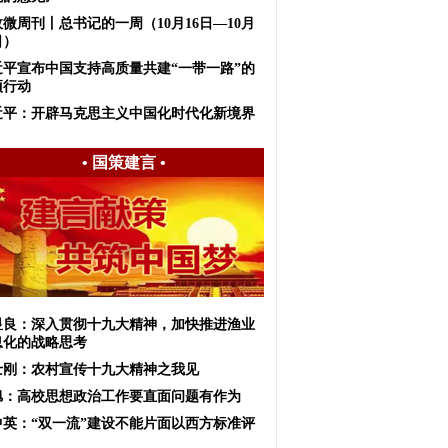
微周刊丨总书记的一周（10月16日—10月
日）
近平宣布中国支持高质量共建“一带一路”的
项行动
近平：开辟马克思主义中国化时代化新境界
•
国策建言
•
显良：深入贯彻十九大精神，加快推进渔业
息化的战略思考
士刚：农村宣传十九大精神之我见
旭：高校思想政治工作要直面问题有作为
中英：“双一流”建设不能片面以西方标准评