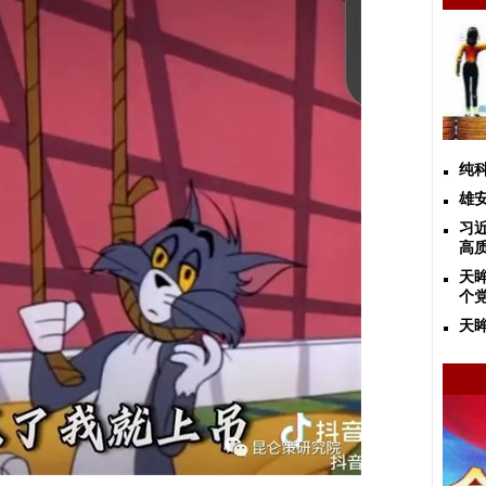
纯
雄
习
高
天
个
天