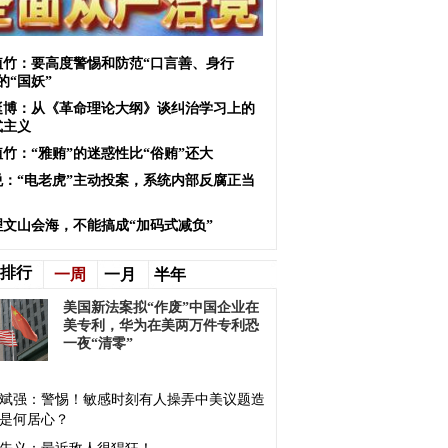
植竹：要高度警惕和防范“口言善、身行
的“国妖”
挺博：从《革命理论大纲》谈纠治学习上的
式主义
植竹：“雅贿”的迷惑性比“俗贿”还大
悦：“电老虎”主动投案，系统内部反腐正当
理文山会海，不能搞成“加码式减负”
排行
一周
一月
半年
美国新法案拟“作废”中国企业在
美专利，华为在美两万件专利恐
一夜“清零”
斌强：警惕！敏感时刻有人操弄中美议题造
是何居心？