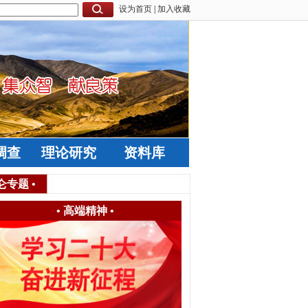
设为首页
|
加入收藏
调查
理论研究
资料库
仑专题
•
•
高端精神
•