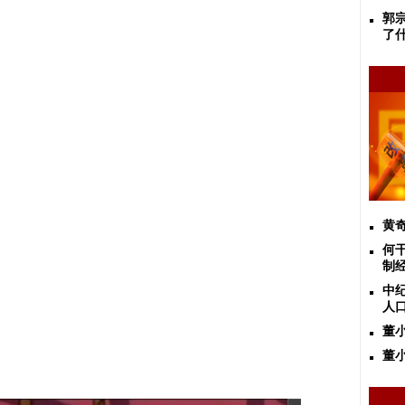
郭
了
黄
何
制
中
人口
董
董