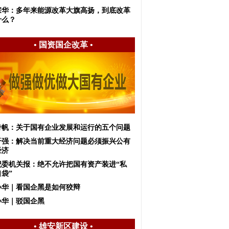
宗华：多年来能源改革大旗高扬，到底改革
什么？
•
国资国企改革
•
奇帆：关于国有企业发展和运行的五个问题
干强：解决当前重大经济问题必须振兴公有
经济
纪委机关报：绝不允许把国有资产装进“私
袋”
小华｜看国企黑是如何狡辩
小华｜驳国企黑
•
雄安新区建设
•