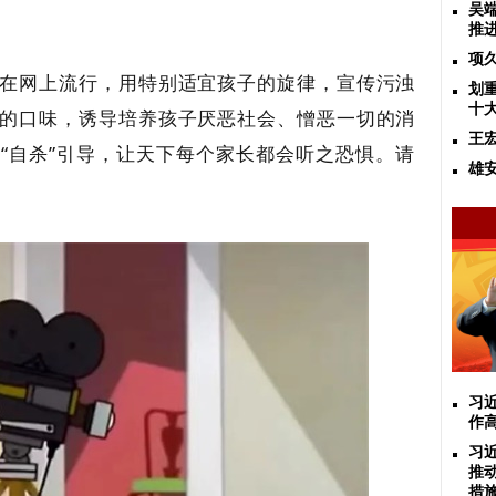
吴
推
项
在网上流行，用特别适宜孩子的旋律，宣传污浊
划
十
的口味，诱导培养孩子厌恶社会、憎恶一切的消
王
“自杀”引导，让天下每个家长都会听之恐惧。请
雄
习
作
习
推
措