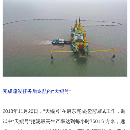
完成疏浚任务后返航的“天鲲号”
2018
年
月
日，“天鲲号”在启东完成挖泥调试工作，调
11
20
试中“天鲲号”挖泥最高生产率达到每小时
立方米，远
7501