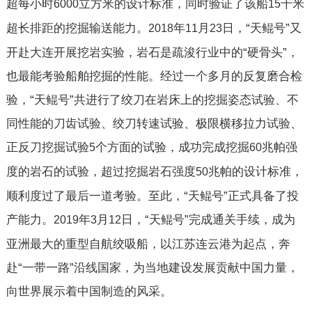
超每小时
立方米的设计标准，同时验证了该船
千米
6000
15
超长排距的挖掘输送能力。
年
月
日，“天鲲号”又
2018
11
23
开赴大连开展挖岩实验，岩石是疏浚行业中的“硬骨头”，
也最能考验船舶挖掘的性能。经过一个多月的反复磨合检
验，“天鲲号”共进行了绞刀在岩床上的挖掘姿态试验、不
同性能的刀齿试验、绞刀转速试验、极限横移拉力试验、
正反刀挖掘试验
个方面的试验，成功完成挖掘
兆帕强
5
60
度的岩石的试验，超过挖掘岩石强度
兆帕的设计标准，
50
顺利度过了最后一道考验。至此，“天鲲号”正式具备了投
产能力。
年
月
日，“天鲲号”完成通关手续，成为
2019
3
12
亚洲最大的重型自航绞吸船，以江苏连云港为起点，奔
赴“一带一路”沿线国家，为当地建设发展贡献中国力量，
向世界展示着中国制造的风采。