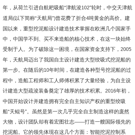
年，从荷兰引进自航耙吸船“津航浚
”轮时，中交天津航
102
道局
以下简称“天航局”
曾花费了折合
吨黄金的高价。建
(
)
4
国以来，重型挖泥船设计建造技术掌握在欧洲几个国家手
中，中国学不到、买不来造船的核心技术，在这一块始终
受制于人。为了破除这一困境，在国家资金支持下，
2005
年，天航局迈出了我国自主设计建造大型绞吸式挖泥船的
第一步。在随后的
年时间，在建造各种型号挖泥船的过
10
程中，造船工程师和工人师傅积累了大量经验，为自主设
计建造大型疏浚装备奠定了雄厚的技术积累。
年初，
2016
中国开始设计并建造拥有完全自主知识产权的重型绞吸
船“天鲲号”。虽然是第一次几乎完全自主制造这样的庞然
大物，设计团队却有着宏图壮志——打造一艘国际领先的
挖泥船。它的领先体现在这几个方面：智能挖泥控制系