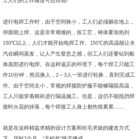
工人们的工作难度可想而知
!
进行电焊工作时，由于空间狭小，工人们必须躺在地上，
仰面朝上焊。这是非常艰难的，按工艺，铸体要加热到
℃以上，人们才能开始电焊工作。
℃的高温能让水
150
150
汽在瞬间蒸发，让人产生窒息之感，但工人们还要钻到船
体底部进行电焊。在这样逼仄的环境下，每个焊工只能工
作
分钟，然后换人，
～
人一班进行轮换，直到完成工
10
2
3
作。由于空间太小，常规的焊接防护服不能够隔阻高温，
工人只能穿着棉袄进行隔温施工。但是，这仍不能抵挡焊
接时火花的掉落，每个焊接工人身上都伤痕累累……
就是在这样精益求精的设计方案和吹毛求疵的建造方式
下，历时
个月，“天鲲号”终于建成。
7