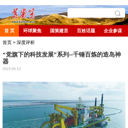
首 页
环球聚焦
国策建言
百姓话题
企业参谋
首页
>
深度评析
“党旗下的科技发展”系列--千锤百炼的造岛神
器
2023-04-13