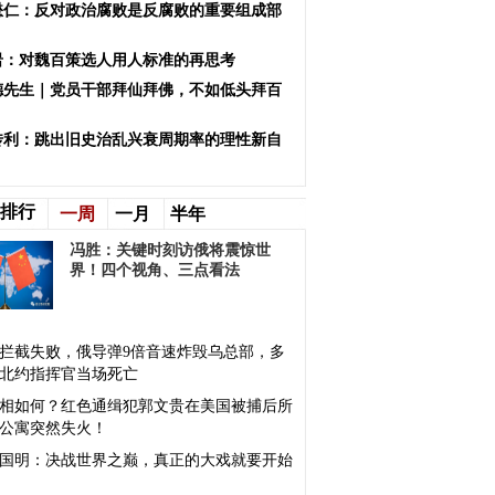
懋仁：反对政治腐败是反腐败的重要组成部
岩：对魏百策选人用人标准的再思考
德先生｜党员干部拜仙拜佛，不如低头拜百
！
传利：跳出旧史治乱兴衰周期率的理性新自
排行
一周
一月
半年
冯胜：关键时刻访俄将震惊世
界！四个视角、三点看法
拦截失败，俄导弹9倍音速炸毁乌总部，多
北约指挥官当场死亡
相如何？红色通缉犯郭文贵在美国被捕后所
公寓突然失火！
国明：决战世界之巅，真正的大戏就要开始