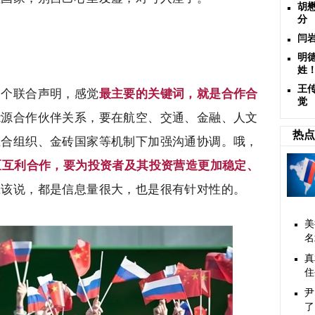
胡
分
闫
明
姓
王
多个联合声明，感觉
最主要的关键词，就是合作合
觉
能源合作伙伴关系，要在航空、交通、金融、人文
热点
上合组织、金砖国家等机制下加强沟通协调。哦，
区互利合作，要为投资者及其投资营造更加稳定、
应该说，都是信息量很大，也是很有针对性的。
美
名
真
住
尹
了