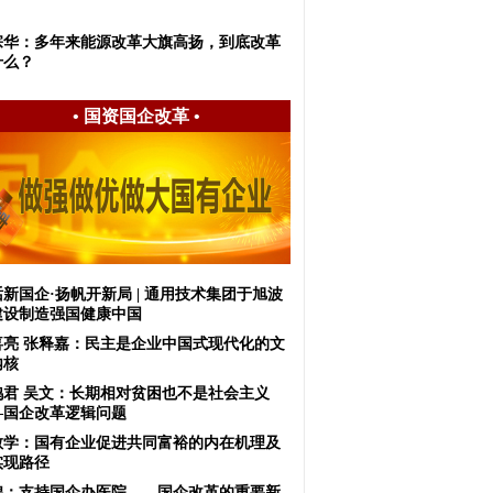
宗华：多年来能源改革大旗高扬，到底改革
什么？
•
国资国企改革
•
新国企·扬帆开新局 | 通用技术集团于旭波
建设制造强国健康中国
喜亮 张释嘉：民主是企业中国式现代化的文
内核
鸿君 吴文：长期相对贫困也不是社会主义
—国企改革逻辑问题
敏学：国有企业促进共同富裕的内在机理及
实现路径
锦：支持国企办医院——国企改革的重要新