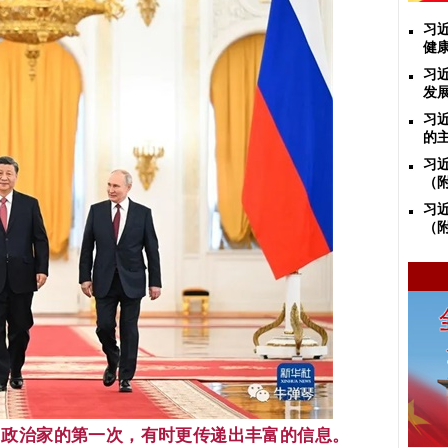
习
健
习
发
习
的
习
（
习
（
。政治家的第一次，有时更传递出丰富的信息。