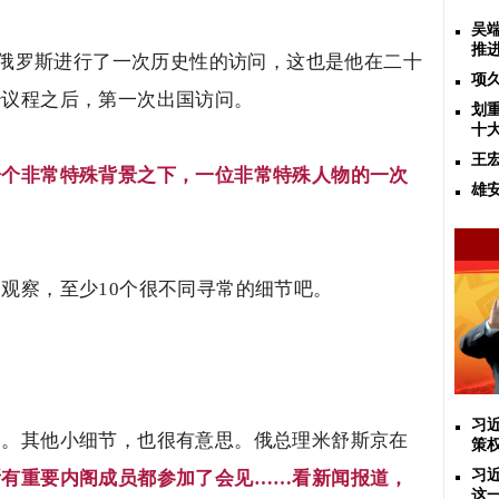
吴
推
俄罗斯进行了一次历史性的访问，这也是他在二十
项
治议程之后，第一次出国访问。
划
十
王
一个非常特殊背景之下，一位非常特殊人物的一次
雄
人观察，至少
10
个很不同寻常的细节吧。
习
了。其他小细节，也很有意思。俄总理米舒斯京在
策
习
所有重要内阁成员都参加了会见……看新闻报道，
这