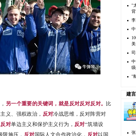
“
背
李
中
1
美
司
中
级
“
建言
明，
另一个重要的关键词，就是反对反对反对。
比
边主义、强权政治，
反对
冷战思维，反对阵营对
，
反对
单边主义和保护主义行为，
反对
“筑墙设
张
极限施压，
反对
国际人文合作政治化，
反对
以国