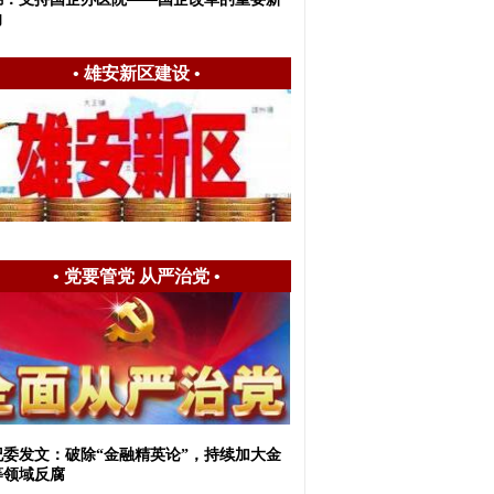
向
•
雄安新区建设
•
•
党要管党 从严治党
•
纪委发文：破除“金融精英论”，持续加大金
等领域反腐