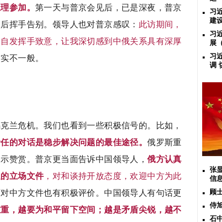
总理参加。
第一天与普京会见后，已是深夜，普京
习
建
然后挥手告别。领导人也对普京感叹：
此访期间，
习
众自发挥手致意，让我深切感到中俄关系具有深厚
展
习
确实不一般。
调
乌克兰危机。我们也看到一些积极信号的。比如，
责任的对话是稳步解决问题的最佳途径。
俄罗斯重
表示赞赏。普京更当面告诉中国领导人，
俄方认真
张
题的立场文件
，对和谈持开放态度，欢迎中方为此
信
面对中方文件也有积极评价。中国领导人有句话更
顾
侍
重重，越要为和平留下空间；越是矛盾尖锐，越不
石