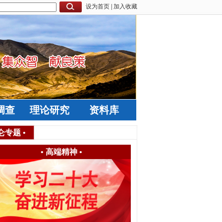
设为首页
|
加入收藏
调查
理论研究
资料库
仑专题
•
•
高端精神
•