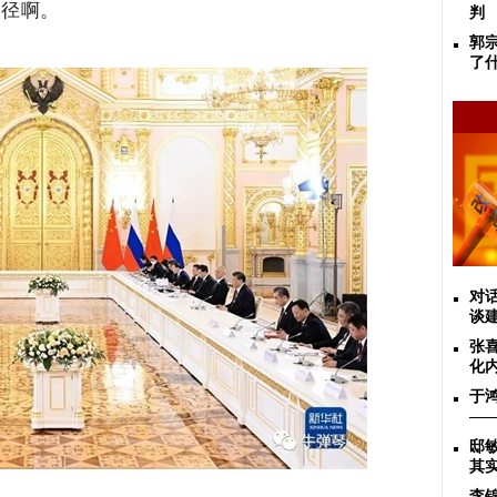
途径啊。
判
郭
了
对话
谈
张
化
于
—
邸
其
李