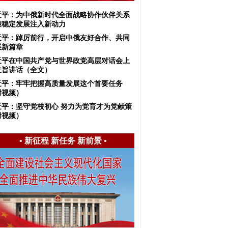
近平：​为中俄新时代全面战略协作伙伴关系
康稳定发展注入新动力
近平：踔厉前行，开启中俄友好合作、共同
展新篇章
近平在中国共产党与世界政党高层对话会上
主旨讲话（全文）
近平：牢牢把握高质量发展这个首要任务
附视频）
近平：​坚守党校初心 努力为党育才为党献策
附视频）
•
新征程 新任务 新前景
•