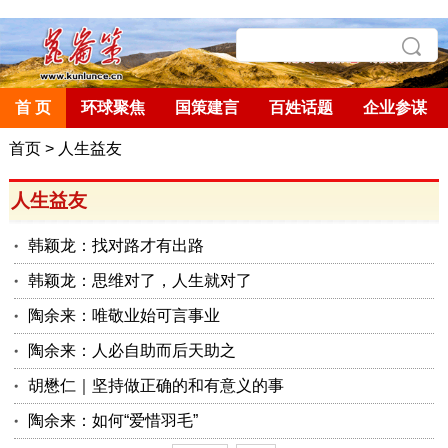
首 页
环球聚焦
国策建言
百姓话题
企业参谋
首页
>
人生益友
人生益友
韩颖龙：找对路才有出路
韩颖龙：思维对了，人生就对了
陶余来：唯敬业始可言事业
陶余来：人必自助而后天助之
胡懋仁｜坚持做正确的和有意义的事
陶余来：如何“爱惜羽毛”