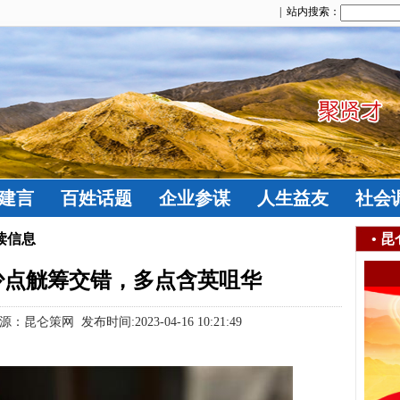
| 站内搜索：
建言
百姓话题
企业参谋
人生益友
社会
读信息
•
昆
少点觥筹交错，多点含英咀华
策网 发布时间:2023-04-16 10:21:49