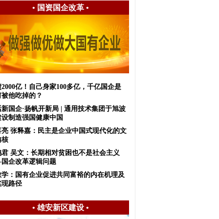
•
国资国企改革
•
2000亿！自己身家100多亿，千亿国企是
何被他吃掉的？
新国企·扬帆开新局 | 通用技术集团于旭波
建设制造强国健康中国
喜亮 张释嘉：民主是企业中国式现代化的文
内核
鸿君 吴文：长期相对贫困也不是社会主义
—国企改革逻辑问题
敏学：国有企业促进共同富裕的内在机理及
实现路径
•
雄安新区建设
•