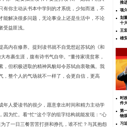
推
只有你主动从书本中学到的才系统，少知而迷，不
项
才能解决很多问题，无论事业上还是生活中，不论
划
十
者受益匪浅。
王
雄
提高内在修养。提到读书就不自觉想起苏轼的《和
缯大布裹生涯，腹有诗书气自华。”董传家境贫寒，
素，但积极进取的精神风貌却令苏轼由衷敬佩。我
气，整个人的气场就不一样了，会更自信，更高
时
件
成年人爱读书的很少，愿意拿出时间和精力主动学
第
，因为忙。看“忙”这个字的组字结构就能发现：“心
物
习
在为了一日三餐苦苦打拼和挣扎，谁不忙？与其抱怨