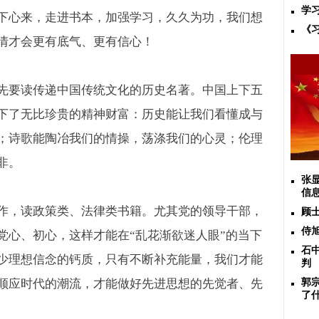
学
下心来，走进书本，加强学习，久久为功，我们想
《
情才会更有底气、更有信心！
先要读传递中国传统文化的历史名著。中国上下五
下了无比珍贵的精神财富：历史能让我们看懂成与
；诗歌能陶冶我们的情操，荡涤我们的心灵；伦理
非。
张
信
作，读政策类、法律类书籍。尤其党的领导干部，
顾
侍
党心、初心，这样才能在“乱花渐欲迷人眼”的当下
石
少理想信念的钙质，只有不断补充能量，我们才能
判
顺应时代的潮流，才能做好先进思想的先觉者、先
郭
了