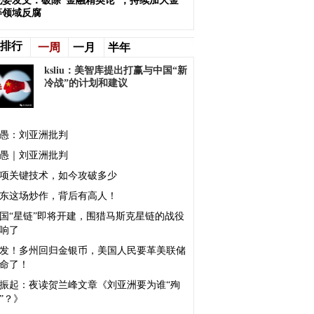
纪委发文：破除“金融精英论”，持续加大金
等领域反腐
排行
一周
一月
半年
ksliu：美智库提出打赢与中国“新
冷战”的计划和建议
愚：刘亚洲批判
愚｜刘亚洲批判
5项关键技术，如今攻破多少
东这场炒作，背后有高人！
中国“星链”即将开建，围猎马斯克星链的战役
响了
发！多州回归金银币，美国人民要革美联储
命了！
振起：夜读贺兰峰文章《刘亚洲要为谁“殉
”？》