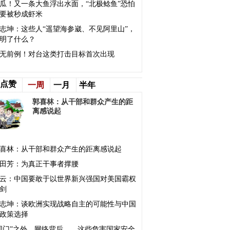
瓜！又一条大鱼浮出水面，“北极鲶鱼”恐怕
要被秒成虾米
志坤：这些人“遥望海参崴、不见阿里山”，
明了什么？
无前例！对台这类打击目标首次出现
点赞
一周
一月
半年
郭喜林：从干部和群众产生的距
离感说起
喜林：从干部和群众产生的距离感说起
田芳：为真正干事者撑腰
云：中国要敢于以世界新兴强国对美国霸权
剑
志坤：谈欧洲实现战略自主的可能性与中国
政策选择
国门”之外、网络背后……这些危害国家安全