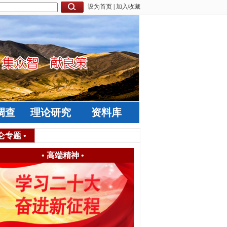
设为首页
|
加入收藏
调查
理论研究
资料库
仑专题
•
•
高端精神
•