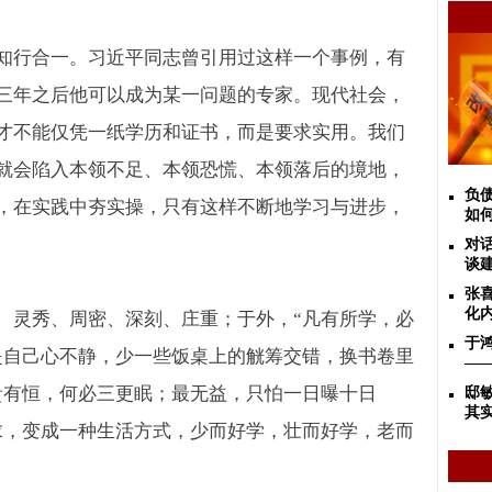
知行合一。习近平同志曾引用过这样一个事例，有
三年之后他可以成为某一问题的专家。现代社会，
才不能仅凭一纸学历和证书，而是要求实用。我们
就会陷入本领不足、本领恐慌、本领落后的境地，
负债
，在实践中夯实操，只有这样不断地学习与进步，
如
对话
谈
张
化
、灵秀、周密、深刻、庄重；于外，“凡有所学，必
于
是自己心不静，少一些饭桌上的觥筹交错，换书卷里
—
贵有恒，何必三更眠；最无益，只怕一日曝十日
邸
其
求，变成一种生活方式，少而好学，壮而好学，老而