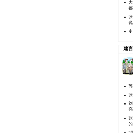
大
都
张
说
史
建言
郭
张
刘
亮
张
的
“