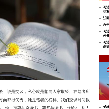
习
动
弘
总
习
外
习
高
谈，说是交谈，私心就是想向人家取经。在笔者所
方面都很优秀，她是笔者的榜样。我们交谈时间很
吴
书，你一定要抽空读书，要坚持读书。”她说，别人