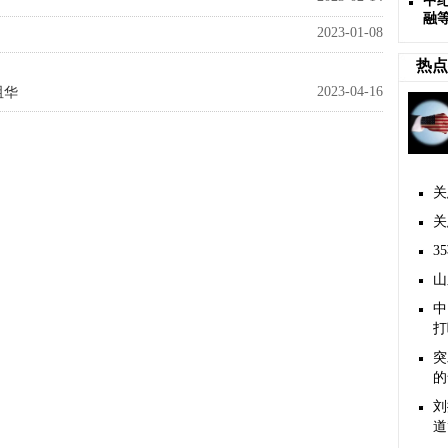
中
融
2023-01-08
热点
2023-04-16
咀华
关
关
3
山
​
打
突
的
刘
道