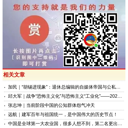
相关文章
加民｜“胡锡进现象”：退休总编辑的自媒体帝国与公私边界之问
邱大军｜战争“恐怖主义化”与恐怖主义“工业化”——2026年混合冲突模式观察报告
张志坤｜当前阶段中国的公知群体怨气冲天
远航｜建军百年与祖国统一，是中国伟大的历史节点！
中国是全球第一大农业国，很多人想不到，第二名更出人意料