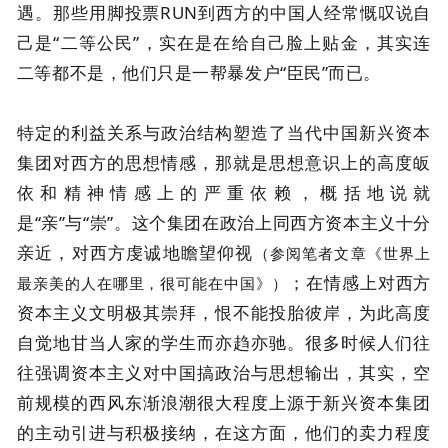
遇。那些用脚投票RUN到西方的中国人经常慨叹说自
己是“二等公民”，实在是在给自己脸上贴金，其实连
二等都不是，他们只是一帮暴发户“臣民”而已。
特定的利益关系与政治结构塑造了当代中国新兴资本
集团对西方的思想情感，那就是思想意识上的高度皈
依和精神情感上的严重依赖，概括地说就
是“亲”与“崇”。这个集团在政治上同西方资本主义十分
亲近，对西方虔诚地瞻望仰视
（参阅笔者文章《世界上
；在情感上对西方
最亲美的人在哪里，很可能在中国》）
资本主义文明极其崇拜，恨不能投胎彼岸，为此高度
自觉地甘当人家的学生而亦趋亦驰。很多时候人们往
往强调资本主义对中国搞政治与思想输出，其实，空
前规模的西风东渐浪潮很大程度上源于新兴资本集团
的主动引进与积极接纳，在这方面，他们的卖力程度