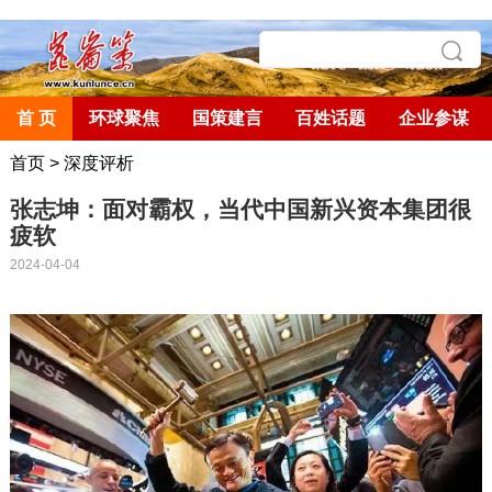
首 页
环球聚焦
国策建言
百姓话题
企业参谋
首页
>
深度评析
张志坤：面对霸权，当代中国新兴资本集团很
疲软
2024-04-04