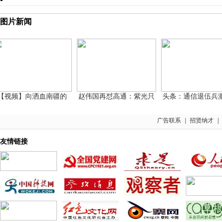
图片新闻
频】向洒血南疆的
赵伟国再怼高通：紫光只
头条：通信退伍兵激流
广告联系
|
招贤纳才
|
友情链接