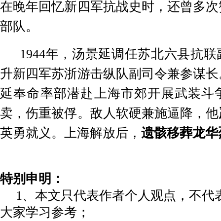
在晚年回忆新四军抗战史时，还曾多次
部队。
1944
年，汤景延调任苏北六县抗联
升新四军苏浙游击纵队副司令兼参谋长
延奉命率部潜赴上海市郊开展武装斗
卖，伤重被俘。敌人软硬兼施逼降，他
英勇就义。上海解放后，
遗骸移葬龙华
特别申明：
1、本文只代表作者个人观点，不代
大家学习参考；