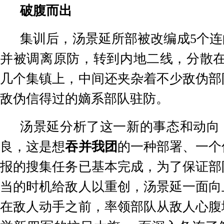
破腹而出
集训后，汤景延所部被改编成
5
个连
并被调离原防，转到内地二线，分散
几个集镇上，中间还夹杂着不少敌伪部
敌伪信得过的嫡系部队驻防。
汤景延分析了这一新的事态和动向
良，这是想
吞并我团
的一种部署、一个
报的搜集任务已基本完成，为了保证部
当的时机给敌人以重创，汤景延一面向
在敌人动手之前，率领部队从敌人心腹