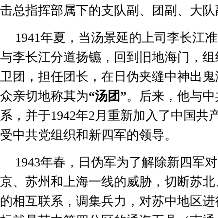
击总指挥部属下的支队副、团副、大队
1941
年夏，当汤景延的上司李长江准
与李长江分道扬镳，回到旧地海门，组
卫团，担任团长，在日伪夹缝中神出鬼
众亲切地称其为
“
汤团
”
。后来，他与中
系，并于
1942
年
2
月重新加入了中国共
受中共党组织和新四军的领导。
1943
年春，日伪军为了解除新四军对
京、苏州和上海一线的威胁，切断苏北
的相互联系，调集兵力，对苏中地区进