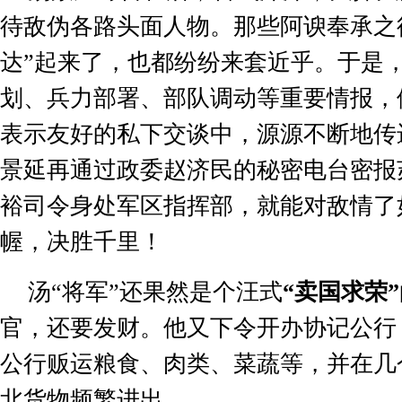
待敌伪各路头面人物。那些阿谀奉承之
达
”
起来了，也都纷纷来套近乎。于是
划、兵力部署、部队调动等重要情报，
表示友好的私下交谈中，源源不断地传
景延再通过政委赵济民的秘密电台密报
裕司令身处军区指挥部，就能对敌情了
幄，决胜千里！
汤
“
将军
”
还果然是个汪式
“
卖国求荣
”
官，还要发财。他又下令开办协记公行
公行贩运粮食、肉类、菜蔬等，并在几
北货物频繁进出。