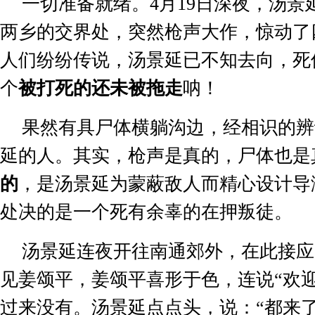
一切准备就绪。
4
月
19
日深夜，汤景
两乡的交界处，突然枪声大作，惊动了
人们纷纷传说，汤景延已不知去向，死
个
被打死的还未被拖走
呐！
果然有具尸体横躺沟边，经相识的辨
延的人。其实，枪声是真的，尸体也是
的
，是汤景延为蒙蔽敌人而精心设计导
处决的是一个死有余辜的在押叛徒。
汤景延连夜开往南通郊外，在此接应
见姜颂平，姜颂平喜形于色，连说
“
欢
过来没有。汤景延点点头，说：
“
都来