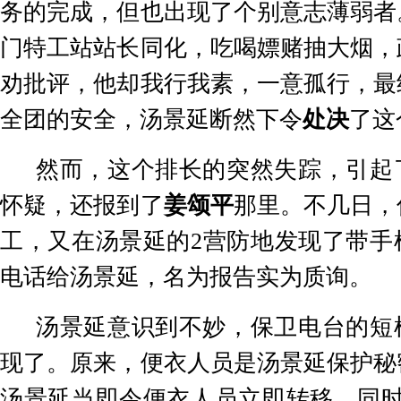
务的完成，但也出现了个别意志薄弱者
门特工站站长同化，吃喝嫖赌抽大烟，
劝批评，他却我行我素，一意孤行，最
全团的安全，汤景延断然下令
处决
了这
然而，这个排长的突然失踪，引起
怀疑，还报到了
姜颂平
那里。不几日，
工，又在汤景延的
2
营防地发现了带手
电话给汤景延，名为报告实为质询。
汤景延意识到不妙，保卫电台的短
现了。原来，便衣人员是汤景延保护秘
汤景延当即令便衣人员立即转移，同