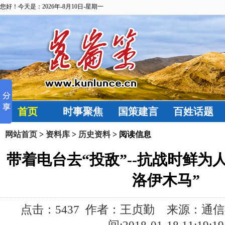
您好！今天是：2026年-8月10日-星期一
首页
时事聚焦
国策建言
百姓话题
网站首页
>
资料库
>
历史资料
> 阅读信息
带着电台去“投敌”--抗战时鲜为
洛伊木马”
点击：
5437 作者：王贞勤 来源：通