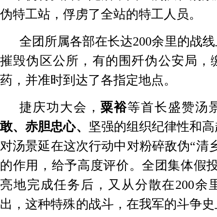
伪特工站，俘虏了全站的特工人员。
全团所属各部在长达
200
余里的战线
摧毁伪区公所，有的围歼伪公安局，
药，并准时到达了各指定地点。
捷庆功大会，
粟裕
等首长盛赞汤
敢、赤胆忠心、
坚强的组织纪律性和高
对汤景延在这次行动中对粉碎敌伪
“
清
的作用，给予高度评价。全团集体假
亮地完成任务后，又从分散在
200
余
出，这种特殊的战斗，在我军的斗争史