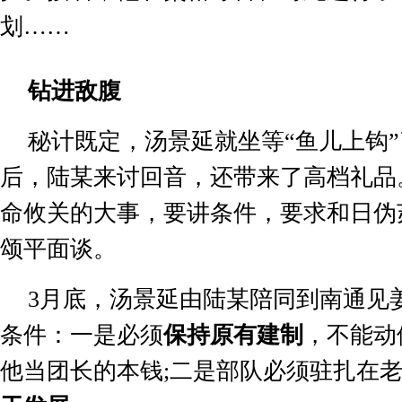
划
……
钻进敌腹
秘计既定，汤景延就坐等
“
鱼儿上钩
”
后，陆某来讨回音，还带来了高档礼品
命攸关的大事，要讲条件，要求和日伪
颂平面谈。
3
月底，汤景延由陆某陪同到南通见
条件：一是必须
保持原有建制
，不能动
他当团长的本钱
;
二是部队必须驻扎在