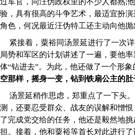
过军官，同汪伪政权里的不少人都熟
;
验，具有很高的斗争艺术，最适宜扮演
角色，何况最近汪伪特工还主动向他抛
紧接着，粟裕同汤景延进行了一次详
局势和军区的计划讲述了一遍，要他率
体
“
钻进去
”
。为此，他还做了一个形象
空那样，摇身一变，钻到铁扇公主的肚
汤景延稍作思虑，郑重点了一下头。
测，还要忍受群众、战友的误解和憎恨
了完成党交给的任务，他还是毅然地挑
担。接着，他和粟裕等首长对此进行了