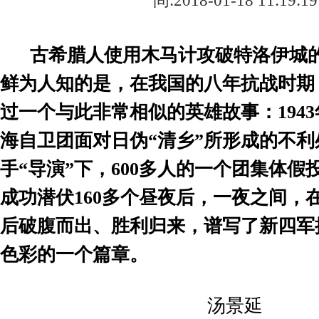
间:2018-01-18 11:19:19
古希腊人使用
木马计
攻破特洛伊城
鲜为人知的是，在我国的八年抗战时期
过一个与此非常相似的英雄故事：
1943
海自卫团
面对日伪
“
清乡
”
所形成的不利
手
“
导演
”
下，
600
多人的一个团集体
假
成功潜伏
160
多个昼夜后，
一夜之间，
后破腹而出、胜利归来，
谱写了新四军
色彩的一个篇章。
汤景延