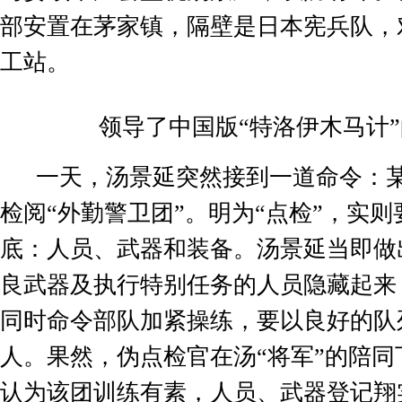
部安置在茅家镇，隔壁是日本宪兵队，
工站。
领导了中国版
“
特洛伊木马计
”
一天，汤景延突然接到一道命令：
检阅
“
外勤警卫团
”
。明为
“
点检
”
，实则
底：人员、武器和装备。汤景延当即做
良武器及执行特别任务的人员隐藏起来
同时命令部队加紧操练，要以良好的队
人。果然，伪点检官在汤
“
将军
”
的陪同
认为该团训练有素，人员、武器登记翔