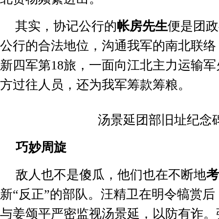
其实，协记公行的
帐房先生
便是团政
公行的合法地位，沟通我军的南北联络
新四军第
18
旅，一面向江北主力运输军
方过往人员，还为我军筹款筹粮。
汤景延团部旧址纪念
巧妙周旋
敌人也不是傻瓜，他们也在不断地
考
新
“
反正
”
的部队。汪精卫在明令犒赏后
与姜颂平严密监视汤景延，以防有诈。