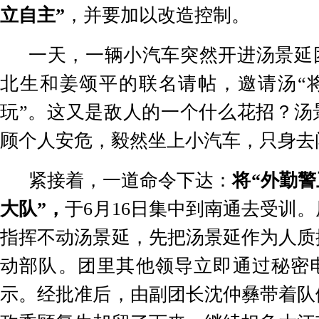
立自主
”
，并要加以改造控制。
一天，一辆小汽车突然开进汤景延
北生和姜颂平的联名请帖，邀请汤
“
玩
”
。这又是敌人的一个什么花招？汤
顾个人安危，毅然坐上小汽车，只身去
紧接着，一道命令下达：
将
“
外勤警
大队
”
，
于
6
月
16
日集中到南通去受训。
指挥不动汤景延，先把汤景延作为人质
动部队。团里其他领导立即通过秘密
示。经批准后，由副团长沈仲彝带着队