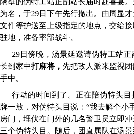
隔壁的伪特工站正副站长届时赴喜宴。
为名，于
29
日下午先行撤出。由周显才
文件等护送至上级指定的地点，交给接
驻地，准备率部战斗。
29
日傍晚，汤景延邀请伪特工站正
长到家中
打麻将，
先把敌人派来监视团
手中。
行动的时间到了。正在陪伪特头目
牌一放，对伪特头目说：
“
我去解个小
房门，埋伏在门外的几名警卫员立即冲
三个伪特头目。随后，团直属队在汤景