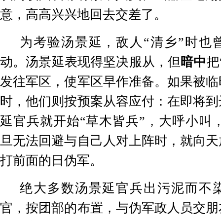
意，高高兴兴地回去交差了。
为考验汤景延，敌人
“
清乡
”
时也
动。汤景延表现得坚决服从，但
暗中
把
发往军区，使军区早作准备。如果被临
时，他们则按预案从容应付：在即将到
延官兵就开始
“
草木皆兵
”
，大呼小叫
旦无法回避与自己人对上阵时，就向天
打前面的日伪军。
绝大多数汤景延官兵出污泥而不
官，按团部的布置，与伪军政人员交朋