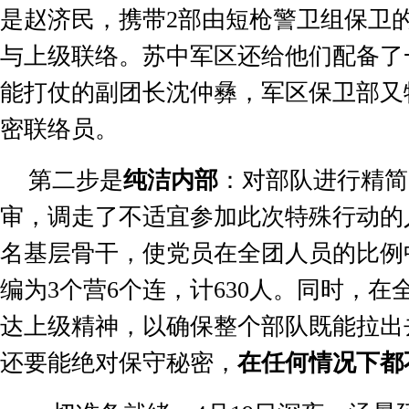
是赵济民，携带
2
部由短枪警卫组保卫
与上级联络。苏中军区还给他们配备了
能打仗的副团长沈仲彝，军区保卫部又
密联络员。
第二步是
纯洁内部
：对部队进行精简
审，调走了不适宜参加此次特殊行动的
名基层骨干，使党员在全团人员的比例
编为
3
个营
6
个连，计
630
人。同时，在
达上级精神，以确保整个部队既能拉出
还要能绝对保守秘密，
在任何情况下都