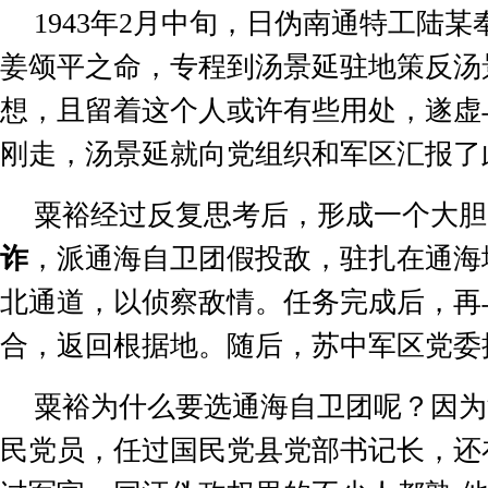
1943
年
2
月中旬，日伪南通特工陆某
姜颂平之命，专程到汤景延驻地策反汤
想，且留着这个人或许有些用处，遂虚
刚走，汤景延就向党组织和军区汇报了
粟裕经过反复思考后，形成一个大胆
诈
，派通海自卫团假投敌，驻扎在通海
北通道，以侦察敌情。任务完成后，再
合，返回根据地。随后，苏中军区党委
粟裕为什么要选通海自卫团呢？因为
民党员，任过国民党县党部书记长，还