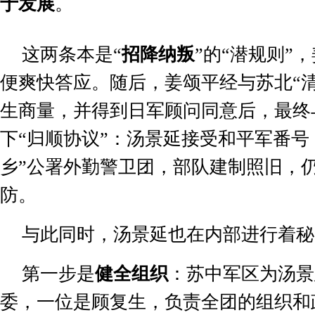
于发展
。
这两条本是
“
招降纳叛
”
的
“
潜规则
”
，
便爽快答应。随后，姜颂平经与苏北
“
生商量，并得到日军顾问同意后，最终
下
“
归顺协议
”
：汤景延接受和平军番号
乡
”
公署外勤警卫团，部队建制照旧，
防。
与此同时，汤景延也在内部进行着秘
第一步是
健全组织
：苏中军区为汤景
委，一位是顾复生，负责全团的组织和