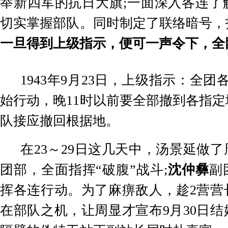
举新四军的抗日大旗
;
一面深入各连了
切实掌握部队。同时制定了联络暗号，
一旦得到上级指示，便可一声令下，全
1943
年
9
月
23
日，上级指示：全团
始行动，晚
11
时以前要全部撤到各指定
队接应撤回根据地。
在
23
～
29
日这几天中，汤景延做了
团部，全面指挥
“
破腹
”
战斗
;
沈仲彝
副
挥各连行动。为了麻痹敌人，趁
2
营营
在部队之机，让周显才宣布
9
月
30
日结