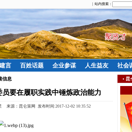
| 站内搜索：
建言
百姓话题
企业参谋
人生益友
社会
读信息
•
昆
委员要在履职实践中锤炼政治能力
来源：昆仑策网 发布时间:2017-12-02 10:35:52