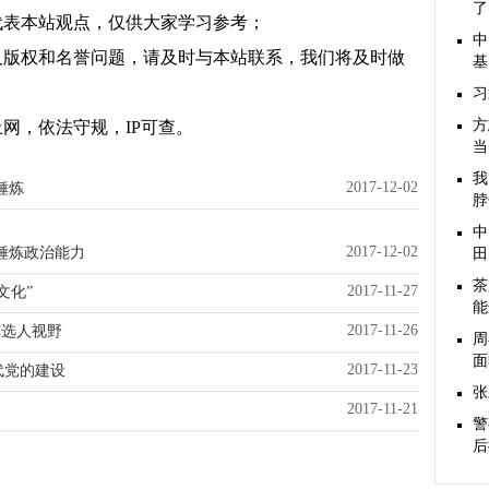
了
代表本站观点，仅供大家学习参考；
中
及版权和名誉问题，请及时与本站联系，我们将及时做
基
习
方
网，依法守规，IP可查。
当
我
2017-12-02
锤炼
脖
中
2017-12-02
锤炼政治能力
田
茶
2017-11-27
文化”
能
2017-11-26
宽选人视野
周
面
2017-11-23
代党的建设
张
2017-11-21
警
后