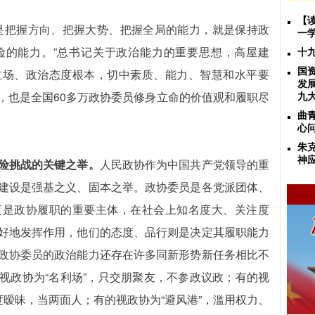
【
是把握方向、把握大势、把握全局的能力，就是保持政
一
险的能力。”总书记关于政治能力的重要思想，高屋建
十
立场、政治态度根本，切中素质、能力、智慧和水平要
国
发
，也是全国60多万政协委员修身立命的价值观和履职尽
九
曲
心
朱
神
险挑战的关键之举。
人民政协作为中国共产党领导的重
建设是强基之义、固本之举。政协委员是各党派团体、
更是政协履职的重要主体，在社会上知名度大、关注度
好地发挥作用，他们的态度、品行则是决定其履职能力
政协委员的政治能力还存在许多同新形势新任务相比不
视政协为“名利场”，只交朋聚友，不参政议政；有的视
度暧昧，当两面人；有的视政协为“避风港”，滥用权力、