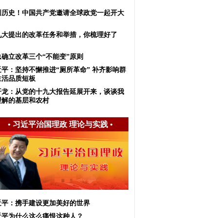
创历史！中国共产党邀请全球政党一起开大
！
九大提出的改革任务和举措，你梳理好了
？
总确立改革三个“不能变”原则
近平：坚持不懈推进“厕所革命” 补齐影响群
生活品质短板
开龙：从党的十九大报告延展开来，谈谈我
理解的基层和农村
•
习近平治国理政 理论与实践
•
近平：携手建设更加美好的世界
近平为什么这么痛恨这种人？