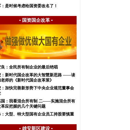
军：是时候考虑给国资委改名了！
•
国资国企改革
•
宏良：全民所有制企业的最后绝唱
虎：新时代国企改革的大智慧新思路 ——读
锦老师的《新时代国企改革策》
虎：加快完善新形势下中央企业规范董事会
设
嘉国：我看混合所有制 二——实施混合所有
改革应把握的几个关键问题
绛：大型、特大型国有企业员工持股要慎重
•
雄安新区建设
•