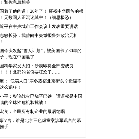
！和你息息相关
国着了他的道！20年了！ 摧残中华民族的根
！无数国人正沉迷其中！（细思极恐）
近平在中央城市工作会议上发表重要讲话
志敏长孙：我曾向中央举报鲁炜政治无担
！
国牵头发起“雪人计划”，被美国卡了30年的
子，现在中国赢了
国科学家发大招：沙漠即将全部变成良
！！！北部的省份要狂欢了……
糜：“低端人口”寒冬露宿北京街头？造谣不
这么猖狂！
小平：舆论战火已烧至巴铁，话语权是中国
临的全球性危机和挑战！
宏良：全民所有制企业的最后绝唱
事V言：谁是北京三色虐童案涉军谣言的幕
推手