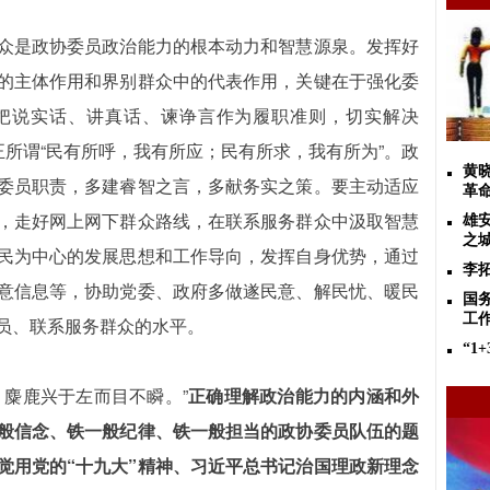
众是政协委员政治能力的根本动力和智慧源泉。发挥好
的主体作用和界别群众中的代表作用，关键在于强化委
把说实话、讲真话、谏诤言作为履职准则，切实解决
正所谓“民有所呼，我有所应；民有所求，我有所为”。政
黄
委员职责，多建睿智之言，多献务实之策。要主动适应
革
，走好网上网下群众路线，在联系服务群众中汲取智慧
雄
之城
民为中心的发展思想和工作导向，发挥自身优势，通过
李
意信息等，协助党委、政府多做遂民意、解民忧、暖民
国
工
员、联系服务群众的水平。
“1
，麋鹿兴于左而目不瞬。”
正确理解政治能力的内涵和外
般信念、铁一般纪律、铁一般担当的政协委员队伍的题
觉用党的“十九大”精神、习近平总书记治国理政新理念