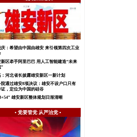
晓庆：希望由中国由雄安 来引领第四次工业
命
安新区牵手阿里巴巴 用人工智能建造“未来
”
拓：河北省长披露雄安新区一新计划
务院通过雄安8项决议：雄安不设户口只有
作证，定位为中国的硅谷
+3+54” 雄安新区整体规划日渐清晰
•
党要管党 从严治党
•