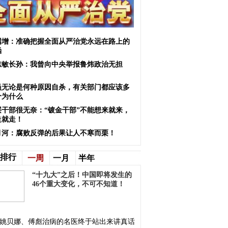
国增：准确把握全面从严治党永远在路上的
涵
志敏长孙：我曾向中央举报鲁炜政治无担
！
员无论是何种原因自杀，有关部门都应该多
个为什么
层干部很无奈：“镀金干部”不能想来就来，
走就走！
月河：腐败反弹的后果让人不寒而栗！
排行
一周
一月
半年
“十九大”之后！中国即将发生的
46个重大变化，不可不知道！
姚贝娜、傅彪治病的名医终于站出来讲真话