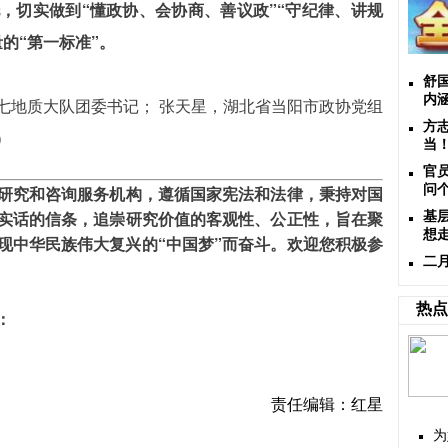
，切实做到“懂政协、会协商、善议政”“守纪律、讲规
的“第一标准”。
舒
内
七地质大队团委书记； 张天星，湖北省当阳市政协党组
方
）
当
官
研究和咨询服务机构，遵循国家宪法和法律，秉持对国
问
实话的信条，追崇研究价值的客观性、公正性，旨在聚
基
想
现中华民族伟大复兴的“中国梦”而奋斗。欢迎您积极参
二
热点
：
责任编辑：红星
为