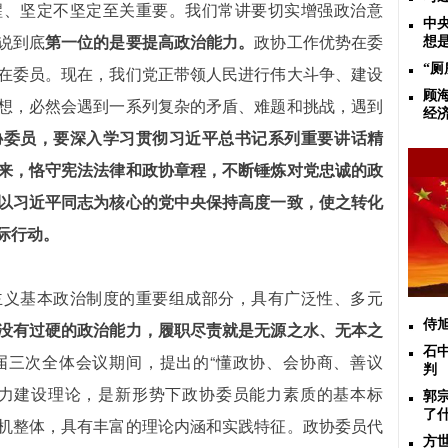
醒、坚定不坚定至关重要。我们常讲要切实增强政治意
中
说到底
第一位的是要提高政治能力。
政协工作优势在委
想
“
在委员。现在，我们党正带领人民进行伟大斗争、建设
顾
想，必然会遇到一系列复杂的矛盾、难题和挑战，遇到
经
协委员，要深入学习贯彻习近平总书记系列重要讲话精
来，恪守宪法法律和政协章程，不断锤炼对党忠诚的政
以习近平同志为核心的党中央保持高度一致，使之转化
际行动。
主义基本政治制度的重要组成部分，具有广泛性、多元
侍
没有过硬的政治能力，履职尽责就是无源之水、无本之
石
届三次全体会议期间，提出的“懂政协、会协商、善议
判
能力建设理论，是新形势下政协委员能力素质的基本标
郭
了
机整体，具有丰富的理论内涵和实践特征。政协委员代
方