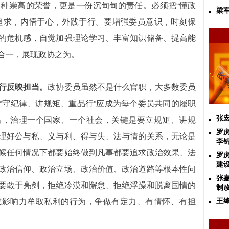
种崇高的荣誉，更是一份沉甸甸的责任。必须把“懂政
梁
追求，内悟于心，外践于行。要增强委员意识，时刻保
的危机感，自觉加强理论学习、丰富知识储备、提高能
合一，展现政协之为。
行反映担当。
政协委员虽然不是什么官职，大多数委员
“守纪律、讲规矩、重品行”应成为每个委员共同的履职
出，治理一个国家、一个社会，关键是要立规矩、讲规
张
罗
理好公与私、义与利、得与失、法与情的关系，无论是
李
候任何情况下都要始终做到凡事都要追求政治效果、法
罗
建
政治信仰、政治立场、政治价值、政治道路等根本性问
张
要敢于亮剑，拒绝冷漠和懈怠、拒绝浮躁和脱离国情的
制
或影响力牟取私利的行为，争做有定力、有情怀、有担
王