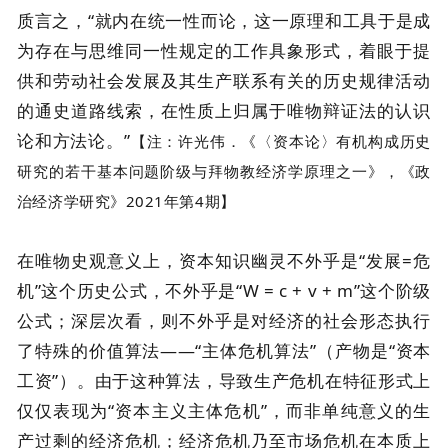
质言之，“就内在统一性而论，这一原理和工具于是成
为存在与思维同一性规定的工作具象形式，着眼于提
供和劳动社会发展及其生产联系有关的历史规律活动
的通史道路线索，在性质上归属于唯物辩证法的认识
论和方法论。”
【注：许光伟．《〈资本论〉有机构成历史
研究的若干基本问题阶级与拜物教经济学原理之一》，《政
治经济学研究》2021年第4期】
在唯物史观意义上，资本知识幽灵不外乎是“发展=危
机”这个历史公式，不外乎是“W = c + v + m”这个阶级
公式；深层次看，则不外乎是对经济的社会形态执行
了特殊的价值算法——“主体危机算法”（产物是“资本
工资”）。由于这种算法，导致生产危机在特征形式上
仅仅表现为“资本主义主体危机”，而非单纯意义的生
产过剩的经济危机；经济危机乃至市场危机在本质上