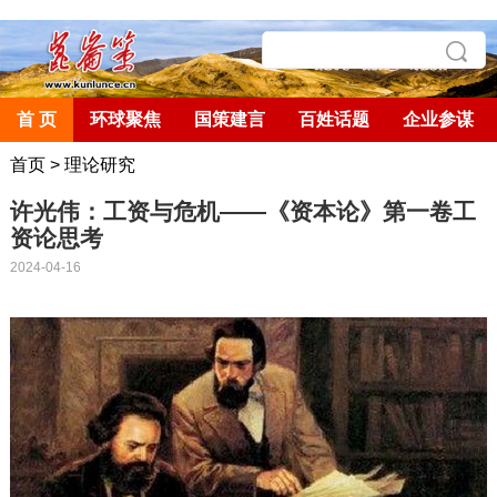
首 页
环球聚焦
国策建言
百姓话题
企业参谋
首页
>
理论研究
许光伟：工资与危机——《资本论》第一卷工
资论思考
2024-04-16