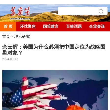
首 页
环球聚焦
国策建言
百姓话题
企业参谋
首页
>
理论研究
余云辉：美国为什么必须把中国定位为战略围
剿对象？
2024-03-17