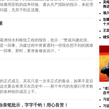
吴
味搬用苏联的战争经验、遵从共产国际的指示，来处理
推
问题，无异于削足适履。
项
划
策
十
王
雄
葛洲坝水利枢纽工程的报告，批示：“赞成兴建此坝。
是一回事。兴建过程中将要遇到一些现在想不到的困难
一回事。那时，要准备修改设计。”
的正式成立。其实只是一次非正式的集会，如果不是后
这次聚会将湮灭在历史中——那个年代的先驱们寻求救
“
的各种组织成百上千。
总
习
这份亲笔批示，字字千钧！用心良苦！
习