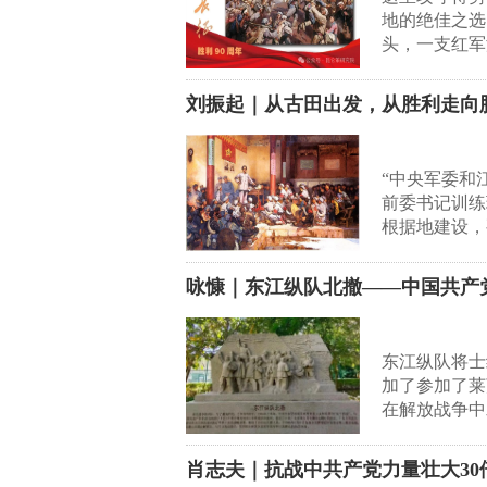
地的绝佳之选
头，一支红军
刘振起｜从古田出发，从胜利走向
“中央军委和
前委书记训练
根据地建设，
咏慷｜东江纵队北撤——中国共产
东江纵队将士
加了参加了莱
在解放战争中
肖志夫｜抗战中共产党力量壮大3