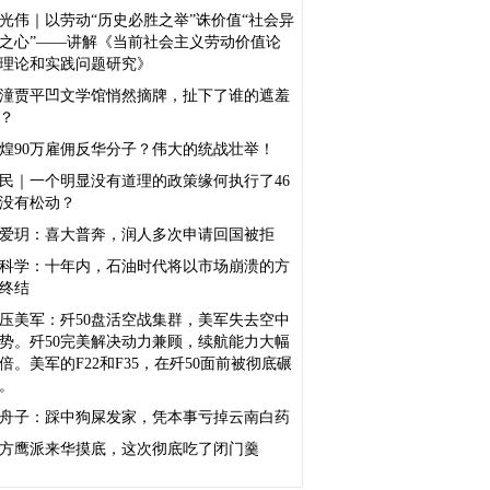
光伟｜以劳动“历史必胜之举”诛价值“社会异
之心”——讲解《当前社会主义劳动价值论
理论和实践问题研究》
潼贾平凹文学馆悄然摘牌，扯下了谁的遮羞
？
煌90万雇佣反华分子？伟大的统战壮举！
民｜一个明显没有道理的政策缘何执行了46
没有松动？
爱玥：喜大普奔，润人多次申请回国被拒
科学：十年内，石油时代将以市场崩溃的方
终结
压美军：歼50盘活空战集群，美军失去空中
势。歼50完美解决动力兼顾，续航能力大幅
倍。美军的F22和F35，在歼50面前被彻底碾
。
舟子：踩中狗屎发家，凭本事亏掉云南白药
方鹰派来华摸底，这次彻底吃了闭门羹