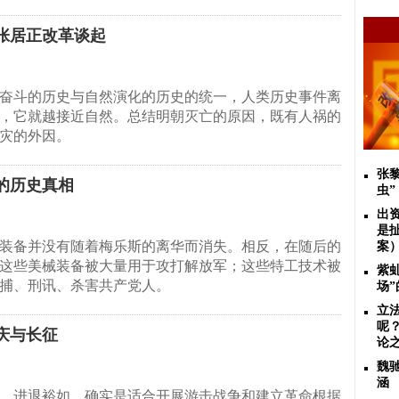
张居正改革谈起
奋斗的历史与自然演化的历史的统一，人类历史事件离
，它就越接近自然。总结明朝灭亡的原因，既有人祸的
灾的外因。
张
的历史真相
虫”
出
是
装备并没有随着梅乐斯的离华而消失。相反，在随后的
案
这些美械装备被大量用于攻打解放军；这些特工技术被
紫
捕、刑讯、杀害共产党人。
场
立
呢
庆与长征
论
魏
涵
、进退裕如，确实是适合开展游击战争和建立革命根据