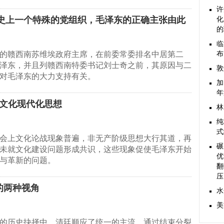
许
史上一个特殊的党组织，毛泽东的正确主张由此
化
的
临
的赣西南苏维埃政府主席，在前委常委排名中居第二
布
泽东，并且列赣西南特委书记刘士奇之前，其原因与二
敦
对毛泽东的大力支持有关。
加
年
的文化现代化思想
林
纯
式
会上文化论战现象普遍，非无产阶级思想大行其道，再
碾
未就文化建设问题形成共识，这些现象促使毛泽东开始
优
与革新的问题。
翻
压
的两种视角
水
美
的历史抉择中，清廷顺应了统一的主流，通过结束分裂