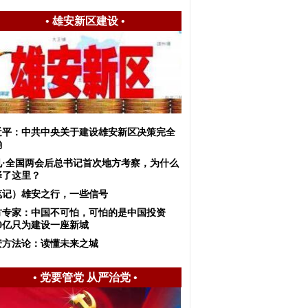
•
雄安新区建设
•
近平：中共中央关于建设雄安新区决策完全
确
见·全国两会后总书记首次地方考察，为什么
择了这里？
笔记）雄安之行，一些信号
方专家：中国不可怕，可怕的是中国投资
00亿只为建设一座新城
安方法论：读懂未来之城
•
党要管党 从严治党
•