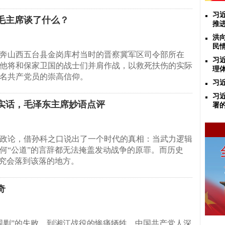
习
毛主席谈了什么？
推
洪
民
奔山西五台县金岗库村当时的晋察冀军区司令部所在
习
他将和保家卫国的战士们并肩作战，以救死扶伤的实际
理
名共产党员的崇高信仰。
习
习
大实话，毛泽东主席妙语点评
署
政论，借孙科之口说出了一个时代的真相：当武力逻辑
何“公道”的言辞都无法掩盖发动战争的原罪。而历史
终究会落到该落的地方。
奇
围剿”的失败，到湘江战役的惨痛牺牲，中国共产党人深