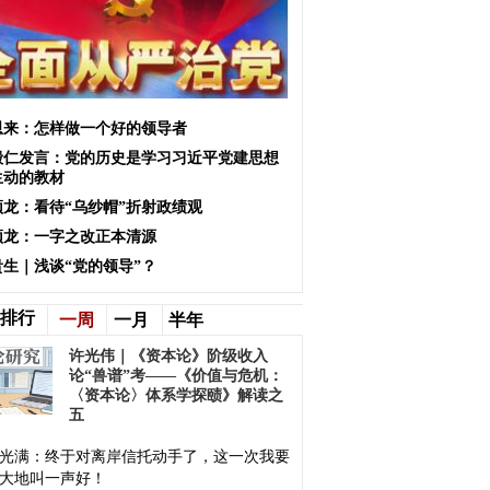
恩来：怎样做一个好的领导者
殿仁发言：党的历史是学习习近平党建思想
生动的教材
颖龙：看待“乌纱帽”折射政绩观
颖龙：一字之改正本清源
贵生｜浅谈“党的领导”？
排行
一周
一月
半年
许光伟｜《资本论》阶级收入
论“兽谱”考——《价值与危机：
〈资本论〉体系学探赜》解读之
五
光满：终于对离岸信托动手了，这一次我要
大地叫一声好！