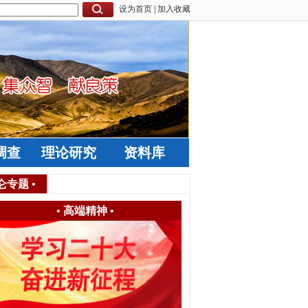
设为首页
|
加入收藏
调查
理论研究
资料库
仑专题
•
•
高端精神
•