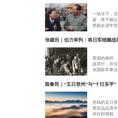
一纸令下，无
庭，终于能让
然能走进学堂
张建田｜伯力审判：将日军细菌战
美国的操控、
战罪行，并没
东国际军事法
陈鲁民｜“五日登州”与“十日东平
苏轼的五日登
更应品品其中
何任职用权、