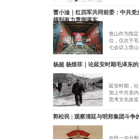
曹小淦｜红四军共同前委：中共党
得到有力贯彻落实
曾山作为指定
位，仅次于毛
七会议上曾山
杨超 杨煜菲｜论延安时期毛泽东
延安时期，社
加上中共党内
思考文化改造
郭松民 | 观察清廷与明郑集团斗争
在统一与分裂