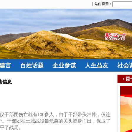
| 站内搜索：
建言
百姓话题
企业参谋
人生益友
社会
•
昆
读信息
仅干部团伤亡就有100多人，由于干部带头冲锋，仅连
个。干部团在土城战役最危急的关头挺身而出，保卫了
平了战局。