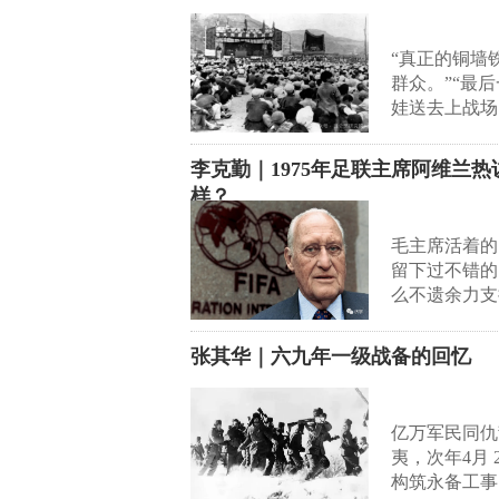
“真正的铜墙
群众。”“‌
娃送去上战场，
李克勤｜1975年足联主席阿维兰
样？
毛主席活着的
留下过不错的
么不遗余力支
张其华｜六九年一级战备的回忆
亿万军民同仇
夷，次年4月
构筑永备工事