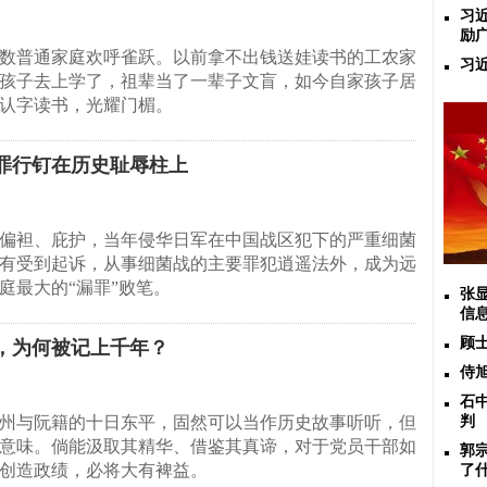
习
励
数普通家庭欢呼雀跃。以前拿不出钱送娃读书的工农家
习
孩子去上学了，祖辈当了一辈子文盲，如今自家孩子居
认字读书，光耀门楣。
罪行钉在历史耻辱柱上
偏袒、庇护，当年侵华日军在中国战区犯下的严重细菌
有受到起诉，从事细菌战的主要罪犯逍遥法外，成为远
庭最大的“漏罪”败笔。
张
信
顾
”，为何被记上千年？
侍
石
州与阮籍的十日东平，固然可以当作历史故事听听，但
判
意味。倘能汲取其精华、借鉴其真谛，对于党员干部如
郭
创造政绩，必将大有裨益。
了