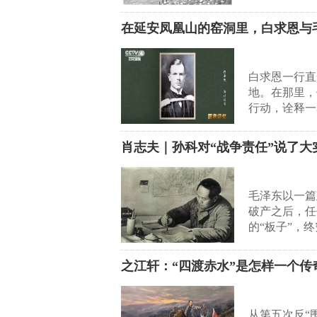
在延安凤凰山的窑洞里，白求恩与
白求恩一行直
地。在那里，
行动，诠释一
肖志夫｜孙科对“战争责任”说了
毛泽东以一篇
破产之后，任
的“板子”，
之江轩：“四渡赤水”是怎样一个传
从第五次反“