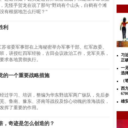
，无怪乎贺龙在说了那句“野鸡有个山头，白鹤有个滩
没有根据地怎么行呢？”
胜利
江苏省委军事部在上海秘密举办军事干部、红军政委、
班，讲授红四军经验，古田会议政治工作，党军关系，
习
要求各地贯彻执行。
正
一
选
党的一个重要战略措施
（
西
67
经过学习、培训，整编为华东野战军两广纵队，先后参
芜、鲁南、豫东、济南等战役及惊心动魄的淮海战役，
雄
发挥了重要的作用。
0倍，奇迹是怎么创造的？