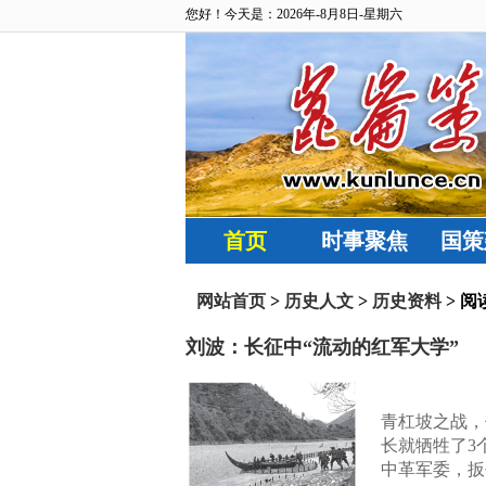
您好！今天是：2026年-8月8日-星期六
首页
时事聚焦
国策
网站首页
>
历史人文
>
历史资料
> 阅
刘波：长征中“流动的红军大学”
青杠坡之战，
长就牺牲了3
中革军委，扳