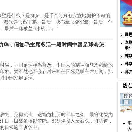
铁壁是什么？是群众，是千百万真心实意地拥护革命的
最后一瓢米送去做军粮，最后一块布拿去缝军装，最后一个
最后一床被盖在担架上。‌”‌‌
周
李
热访华：假如毛主席多活一段时间中国足球会怎
最
韩
韩
时候，中国足球相当普及。中国人的精神面貌想必给他
印象。要不然他不会在后来担任国际足联主席期间，那
郝
持中国发展足球。
热点
敌忾，英勇抗击，这场危机历时半年之久，最终化险为
 24 日一级战备得以解除。部队遂投入采石头，打坑道，
李
的日常施工训练中。
大