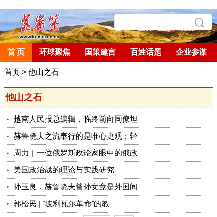
首 页
环球聚焦
国策建言
百姓话题
企业参谋
首页
>
他山之石
他山之石
越南人民报总编辑，临终前向同僚坦
赫鲁晓夫之流奉行的是唯心史观：轻
周力｜一位俄罗斯政论家眼中的俄政
美国政治战的理论与实践研究
孙玉良：赫鲁晓夫曾孙女竟是外国间
郭松民 | “玻利瓦尔革命”的教