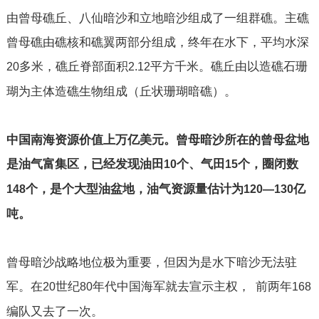
由曾母礁丘、八仙暗沙和立地暗沙组成了一组群礁。主礁
曾母礁由礁核和礁翼两部分组成，终年在水下，平均水深
多米，礁丘脊部面积
平方千米。礁丘由以造礁石珊
20
2.12
瑚为主体造礁生物组成（丘状珊瑚暗礁）。
中国南海资源价值上万亿美元。曾母暗沙所在的曾母盆地
是油气富集区，已经发现油田
个、气田
个，圈闭数
10
15
个，是个大型油盆地，油气资源量估计为
亿
148
120—130
吨。
曾母暗沙战略地位极为重要，但因为是水下暗沙无法驻
军。在
世纪
年代中国海军就去宣示主权，
前两年
20
80
168
编队又去了一次。