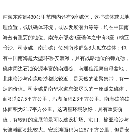
南海东南部
公里范围内还有
座礁体，这些礁体或以地
430
9
理位置，或以礁体环境，或以发展潜力等等，均在中国南
海占有重要的地位。南海东部这
座礁体之中有
座（榆亚
9
3
暗沙、司令礁、南海礁）位列南沙群岛
大孤立礁体；也
8
有中国南海超大型环礁
安渡滩，具有战略地位的弹丸礁，
-
礁体周边石油资源丰富的南通礁。南通礁距离曾母盆地，
北康暗沙与南康暗沙都比较近，是天然的油聚集带，有一
定的价值。司令礁是南华水道东部尽头的一座孤立礁体，
面积为
平方公里，泻湖面积
平方公里。南海礁的礁
27.5
2.3
体面积为
平方公里。这两座环境较好，具有重要价
21.7
值，有较好的发展前景可以建设机场、港口。榆亚暗沙与
安渡滩面积比较大。安渡滩面积为
平方公里，但是安
1287