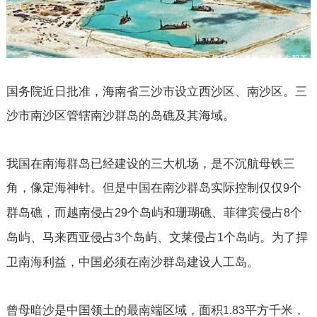
国务院近日批准，海南省三沙市设立西沙区、南沙区。三
沙市南沙区管辖南沙群岛的岛礁及其海域。
我国在南海群岛已经建设的三大机场，是不沉航母铁三
角，像定海神针。但是中国在南沙群岛实际控制仅仅
个
9
群岛礁，而越南侵占
个岛屿和珊瑚礁、菲律宾侵占
个
29
8
岛屿、马来西亚侵占
个岛屿、文莱侵占
个岛屿。为了捍
3
1
卫南海利益，中国必须在南沙群岛建设人工岛。
曾母暗沙是中国领土的最南端区域，面积
平方千米，
1.83