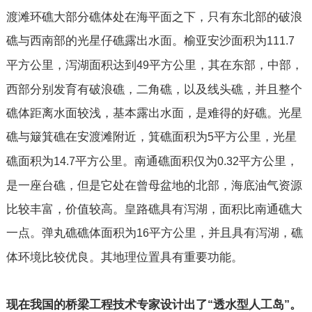
渡滩环礁大部分礁体处在海平面之下，只有东北部的破浪
礁与西南部的光星仔礁露出水面。榆亚安沙面积为
111.7
平方公里，泻湖面积达到
平方公里，其在东部，中部，
49
西部分别发育有破浪礁，二角礁，以及线头礁，并且整个
礁体距离水面较浅，基本露出水面，是难得的好礁。光星
礁与簸箕礁在安渡滩附近，箕礁面积为
平方公里，光星
5
礁面积为
平方公里。南通礁面积仅为
平方公里，
14.7
0.32
是一座台礁，但是它处在曾母盆地的北部，海底油气资源
比较丰富，价值较高。皇路礁具有泻湖，面积比南通礁大
一点。弹丸礁礁体面积为
平方公里，并且具有泻湖，礁
16
体环境比较优良。其地理位置具有重要功能。
现在我国的桥梁工程技术专家设计出了
透水型人工岛
。
“
”