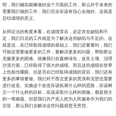
明，我们确实能够做好这个方面的工作。那么对于未来的
需要我们做的工作，我们完全应该有信心去做好。这就是
总结成绩的意义。
从辩证法的角度来看，在成绩背后，必定存在缺陷和不
足，我们日后的工作就是为了解决这些缺陷与不足的。这
就是说，在已经取得成绩的基础上，我们还要看到，我们
可能还需要做更多的工作，要解决更多的问题，帮助群众
克服更多的困难。就像我们在森林绿化，改良土壤、治理
沙漠方面，已经取得了很大的成绩。而且这些成绩在世界
上也相当耀眼。但是否在已经取得成绩的背后，我们还有
更多的事情要做。我们对于西北更多的荒漠和戈壁也需要
进行改造。实施这个改造应该拓展什么样的思路，应该树
立一个什么样的目标，应该采取什么样的措施，都是很大
的一堆难题。但是我们共产党人把为人民服务作为我们的
宗旨，那么我们去解决这些问题就责无旁贷。