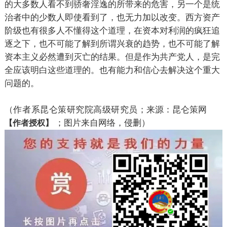
的大多数人看不到骄奢淫逸的所带来的危害，另一个是统
治者中的少数人即使看到了，也无力加以改变。西方资产
阶级也有很多人不懂得这个道理，在资本对利润的疯狂追
逐之下，也不可能了解到所谓兴衰的趋势，也不可能了解
资本主义必然遭到灭亡的结果。但是作为共产党人，是完
全应该明白这些道理的。也有能力和信心去解决这个重大
问题的。
（作者系昆仑策研究院高级研究员
；来源：昆仑策网
；图片来自网络，侵删）
【作者授权】