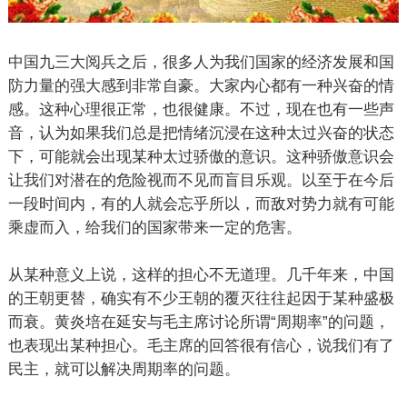
中国九三大阅兵之后，很多人为我们国家的经济发展和国
防力量的强大感到非常自豪。大家内心都有一种兴奋的情
感。这种心理很正常，也很健康。不过，现在也有一些声
音，认为如果我们总是把情绪沉浸在这种太过兴奋的状态
下，可能就会出现某种太过骄傲的意识。这种骄傲意识会
让我们对潜在的危险视而不见而盲目乐观。以至于在今后
一段时间内，有的人就会忘乎所以，而敌对势力就有可能
乘虚而入，给我们的国家带来一定的危害。
从某种意义上说，这样的担心不无道理。几千年来，中国
的王朝更替，确实有不少王朝的覆灭往往起因于某种盛极
而衰。黄炎培在延安与毛主席讨论所谓“周期率”的问题，
也表现出某种担心。毛主席的回答很有信心，说我们有了
民主，就可以解决周期率的问题。