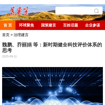
首 页
环球聚焦
国策建言
百姓话题
企业参谋
首页
>
治理建言
魏鹏、乔丽娟 等：新时期健全科技评价体系的
思考
2025-09-11