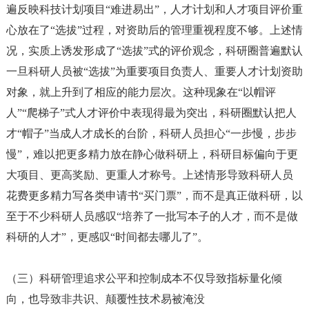
遍反映科技计划项目“难进易出”，人才计划和人才项目评价重
心放在了“选拔”过程，对资助后的管理重视程度不够。上述情
况，实质上诱发形成了“选拔”式的评价观念，科研圈普遍默认
一旦科研人员被“选拔”为重要项目负责人、重要人才计划资助
对象，就上升到了相应的能力层次。这种现象在“以帽评
人”“爬梯子”式人才评价中表现得最为突出，科研圈默认把人
才“帽子”当成人才成长的台阶，科研人员担心“一步慢，步步
慢”，难以把更多精力放在静心做科研上，科研目标偏向于更
大项目、更高奖励、更重人才称号。上述情形导致科研人员
花费更多精力写各类申请书“买门票”，而不是真正做科研，以
至于不少科研人员感叹“培养了一批写本子的人才，而不是做
科研的人才”，更感叹“时间都去哪儿了”。
（三）科研管理追求公平和控制成本不仅导致指标量化倾
向，也导致非共识、颠覆性技术易被淹没