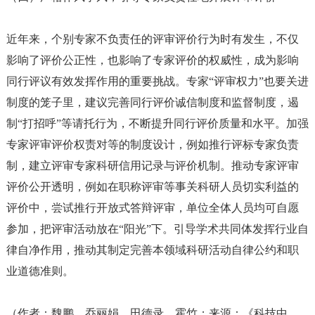
近年来，个别专家不负责任的评审评价行为时有发生，不仅
影响了评价公正性，也影响了专家评价的权威性，成为影响
同行评议有效发挥作用的重要挑战。专家
“评审权力”也要关进
制度的笼子里，建议完善同行评价诚信制度和监督制度，遏
制“打招呼”等请托行为，不断提升同行评价质量和水平。加强
专家评审评价权责对等的制度设计，例如推行评标专家负责
制，建立评审专家科研信用记录与评价机制。推动专家评审
评价公开透明，例如在职称评审等事关科研人员切实利益的
评价中，尝试推行开放式答辩评审，单位全体人员均可自愿
参加，把评审活动放在“阳光”下。引导学术共同体发挥行业自
律自净作用，推动其制定完善本领域科研活动自律公约和职
业道德准则。
（
作者：魏鹏、乔丽娟、田德录、霍竹
；
来源：《科技中