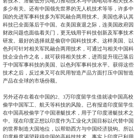
射技术、潜艇低分贝电力推动技术与中国电动车相关技术
多少有关。还有中国领先世界的无人机技术等等，许多中
国的先进军事科技多为军民融合两用技术。美国也承认其
科技已全面落后于中国。在美国衰退之际，连美国政府因
财政问题也面临着关门，更无钱用于科技创新及军事技术
研发。最好的选择就是偷窃中国科技技术。这样美国、以
色列可针对相关军民融合两用技术，可通过与相关中国科
技企业合作之名，就可获得相关技术，进而提升现已落后
于中国军事科技的美国、以色列军事科技水平。获得这些
技术之后，反过来又可在民用智造产品方面打压中国智造
产品在全球的市场份额。
另外还存在着在中国的
、
万印度留学生借就读中国高校
2
3
偷学中国军工、航天等科技的风险。已有报道印度留学生
在中国高校偷学了中国潜艇技术，用于了印度潜艇技术之
中。现在印度正想以印度作为工业化大国目标以代替中国
的世界制造大国地位，以帮助西方与中国经济脱钩。所以
印度极度渴望获得中国的高科技技术。事实上印度已利用