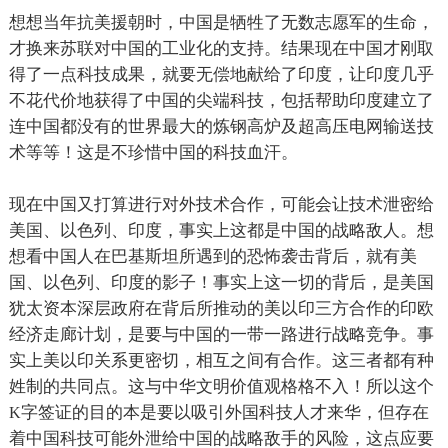
想想当年抗美援朝时，中国是牺牲了无数志愿军的生命，
才换来苏联对中国的工业化的支持。结果现在中国才刚取
得了一点科技成果，就要无偿地献给了印度，让印度几乎
不花代价地获得了中国的尖端科技，包括帮助印度建立了
连中国都没有的世界最大的炼钢高炉及超高压电网输送技
术等等！这是不珍惜中国的科技血汗。
现在中国又打算进行对外技术合作，可能会让技术泄密给
美国、以色列、印度，事实上这都是中国的战略敌人。想
想看中国人在巴基斯坦所遇到的恐怖袭击背后，就有美
国、以色列、印度的影子！事实上这一切的背后，是美国
犹太资本深层政府在背后所推动的美以印三方合作的印欧
经济走廊计划，是要与中国的一带一路进行战略竞争。事
实上美以印关系更密切，相互之间有合作。这三者都有种
姓制的共同点。这与中华文明价值观格格不入！所以这个
字签证的目的本是要以吸引外国科技人才来华，但存在
K
着中国科技可能外泄给中国的战略敌手的风险，这点应要