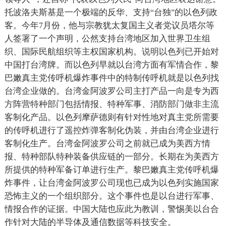
托波洛夫斯基是一个极端的反华、支持
台独
的以色列政
“
”
客。今年
月份，他与宗教犹太复国主义者党议员塔尔等
7
人签署了一个声明，公然支持台湾地区加入世界卫生组
织、国际民航组织等主权国家机构。说明以色列已开始对
中国打台湾牌。而以色列早就以台湾方面有军情合作，黎
巴嫩真主党传呼机爆炸事件中的特制传呼机就是以色列找
台湾企业做的。台湾金阿波罗公司主打产品一向是专为西
方阵营特种部门包括情报、特种军事、消防部门做非主流
客制化产品。以色列摩萨德则有针对性地对真主党所需要
的传呼机进行了遥控炸弹客制化伪装，并由台湾企业进行
客制化生产。台湾金阿波罗公司之前就已成为美西方情
报、特种部队特种装备供应链的一部分。长期在为美西方
所提供的特种军备订单进行生产。黎巴嫩真主党传呼机爆
炸事件，让台湾金阿波罗公司现也已成为以色列实施国家
恐怖主义的一个组织部分。这个事件也是以台进行军事、
情报合作的证据。中国大陆也应此为教训，警惕美以台合
作针对大陆的半导体及通信数据等科技安全。