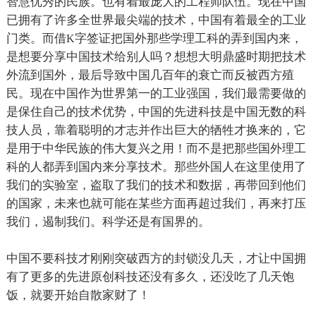
智慧优秀的民族。也有着最庞大的工程师队伍。现在中国
已拥有了许多全世界最尖端的技术，中国有着最全的工业
门类。而借
字签证把国外那些学理工科的弄到国内来，
K
是想要分享中国技术给别人吗？想想大明鼎盛时期把技术
外流到国外，最后导致中国几百年的衰亡而反被西方殖
民。现在中国作为世界第一的工业强国，我们最需要做的
是保住自己的技术优势，中国的先进科技是中国无数的科
技人员，靠着聪明的才志并作出巨大的牺牲才换来的，它
是用于中华民族的伟大复兴之用！而不是把那些国外理工
科的人都弄到国内来分享技术。那些外国人在这里使用了
我们的实验室，盗取了我们的技术和数据，再带回到他们
的国家，未来也就可能在某些方面再超过我们，再来打压
我们，遏制我们。科学还是有国界的。
中国不要科技才刚刚突破西方的封锁没几天，才让中国拥
有了更多的先进原创科技还没有多久，还没吃了几天饱
饭，就要开始自散家财了！