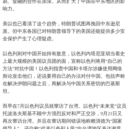
易、金融的合作在加深。从而扩大了中国在中东地区的影
响力。
美以也已看清了这个趋势，特朗普试图再挽回中东逊尼
派。但中东各国已对特朗普领导下的美国还能提供多少安
全保护产生了心理疑虑。
以色列则对中国开始持有敌意，以色列内塔尼亚胡当着史
上最大规模的美国议员团的面，宣称以色列将用
自己的
“
方法
对抗中国！以色列指责中国和卡塔尔涉嫌使用网络
”
舆论攻击他们，还说要用自己的办法对付中国。包括声称
在解决伊朗问题之后，再解决与中国关系密切的巴基斯
坦。
而早在
月以色列议员就窜访了台湾。以色列
未来党
议员
7
“
”
托波洛夫斯基不顾中方强烈反对和严正交涉，
月
日又
9
21
再次窜访台湾。并且在窜访期间错误地称赖清德为
国家
“
领导人
，还自称
代表以色列人民
向台湾地区表达谢意。
”
“
”