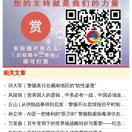
相关文章
邱大军｜警惕美日在藏南地区的“软性渗透”
风留痕｜按美国人的逻辑，中美必有一战，中国必须改变核威慑战略
丘山 | 从伊朗战事得到启发：警惕不出卖情报但平时制造“社会矛盾”战时被敌启用的潜藏“间谍”
孙立华：AI是一把锋利的“双刃剑” 警惕勒索病毒潜伏在你时髦的“新马甲”
万发扬｜百年变局下的世界核战略转折与重塑——纪念战略导弹部队成立六十周年