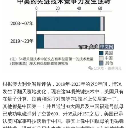
根据澳大利亚智库评估，
年
年的这
年间，情况
2019
-2023
5
发生了翻天覆地变化，现在这
项关键技术中，美国只有
64
在量子计算、疫苗和医疗对策等
项技术上位居第一了。
7
其他都是中国第一！并且通过
大阅兵及中国福建号航母
93
已成功电磁弹射了空警
、歼
及歼
之后，美国已承
600
35
15T
认美国军事科技落后于中国。事实上像中国航母的电磁弹