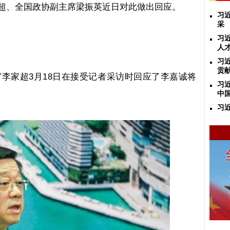
超、全国政协副主席梁振英近日对此做出回应。
习
采
习
人
习
贡
官李家超
3
月
18
日在接受记者采访时回应了李嘉诚将
习
中
习