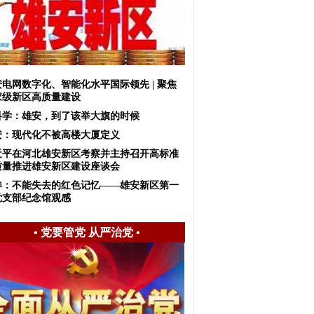
安电网数字化、智能化水平国际领先 | 聚焦
家级新区高质量建设
科学：雄安，到了该举大旗的时候
安：现代化不被高楼大厦定义
近平在河北雄安新区考察并主持召开高标准
质量推进雄安新区建设座谈会
眸：不能失去的红色记忆——雄安新区第一
党支部纪念馆观感
•
党要管党 从严治党
•