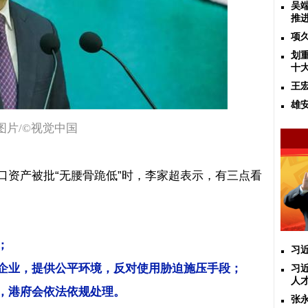
吴
推
项
划
十
王
雄
图片
/©
视觉中国
口资产被批“无腰骨跪低”时，李家超表示，有三点看
；
习
企业，提供公平环境，反对使用胁迫施压手段；
习
人
，港府会依法依规处理。
张