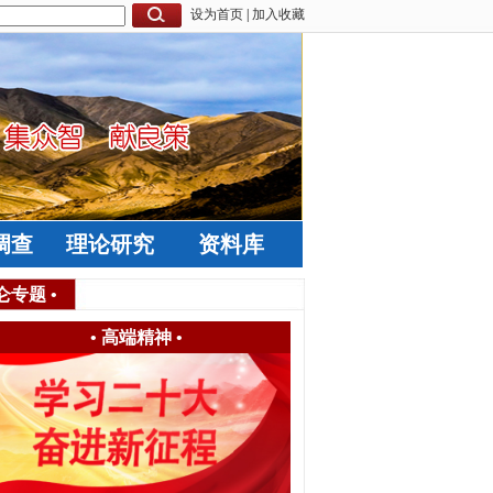
设为首页
|
加入收藏
调查
理论研究
资料库
仑专题
•
•
高端精神
•