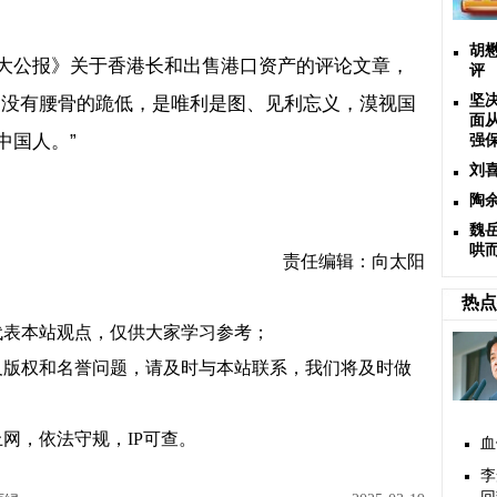
胡
大公报》关于香港长和出售港口资产的评论文章，
评
是没有腰骨的跪低，是唯利是图、见利忘义，漠视国
坚
面
中国人。”
强
刘
陶
魏岳
哄
责任编辑：向太阳
热点
代表本站观点，仅供大家学习参考；
及版权和名誉问题，请及时与本站联系，我们将及时做
网，依法守规，IP可查。
血
李