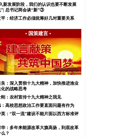
进入新发展阶段，我们的认识也要不断发展
”| 总书记两会谈“新”③
近平：经济工作必须统筹好几对重要关系
•
国策建言
•
显良：深入贯彻十九大精神，加快推进渔业
息化的战略思考
士刚：农村宣传十九大精神之我见
旭：高校思想政治工作要直面问题有作为
中英：“双一流”建设不能片面以西方标准评
宗华：多年来能源改革大旗高扬，到底改革
什么？