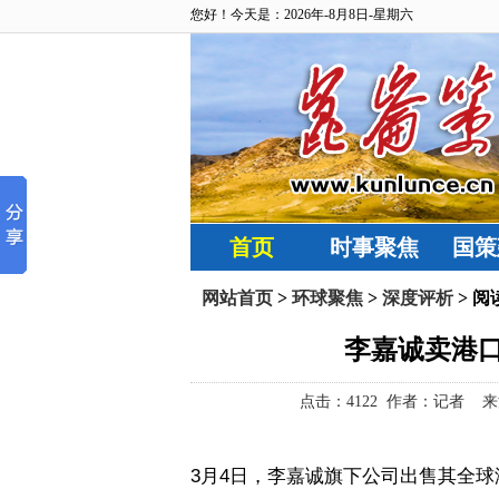
您好！今天是：2026年-8月8日-星期六
首页
时事聚焦
国策
网站首页
>
环球聚焦
>
深度评析
> 阅
李嘉诚卖港
点击：
4122 作者：记者 来源：
3
月
4
日，李嘉诚旗下公司出售其全球