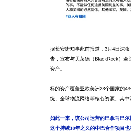
据长安街知事此前报道，
3
月
4
日深夜
告，宣布与贝莱德（
BlackRock
）
牵
资产。
标的资产覆盖亚欧美洲
23
个国家的
43
统、全球物流网络等核心资源。其中
如此一来，该公司运营的巴拿马巴尔
这个持续
30
年之久的中巴合作项目也