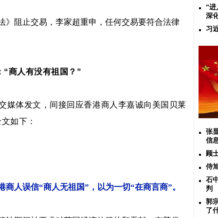
“
深化
法》阻止交易，李家超重申，任何交易要符合法律
习
：
“商人有没有祖国？”
交媒体发文，间接回应香港商人李嘉诚向美国贝莱
全文如下：
张
信
顾
侍
石
商人误信“商人无祖国”，以为一切“在商言商”。
判
郭
了