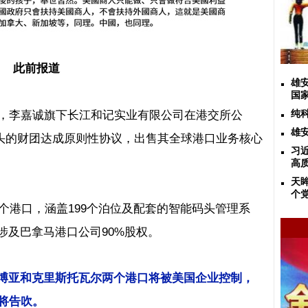
此前报道
雄
国
，李嘉诚旗下长江和记实业有限公司在港交所公
纯
雄
头的财团达成原则性协议，出售其全球港口业务核心
习
高
天
个
个港口，涵盖
199
个泊位及配套的智能码头管理系
涉及巴拿马港口公司
90%
股权。
博亚和克里斯托瓦尔两个港口将被美国企业控制，
将告吹。