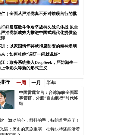
懋仁｜全面从严治党离不开对错误言行的批
决打好反腐败斗争攻坚战持久战总体战 以全
从严治党新成效为推进中国式现代化提供坚
保障
喜进：以家国情怀铸就拒腐防变的精神堤坝
余来：如何杜绝“调研一问就说好”
江：政务系统接入DeepSeek，严防滋生一
而上争彩头等新的形式主义
排行
一周
一月
半年
中国雷霆宣言：台湾海峡全面军
事管辖，外舰“自由航行”时代终
结
饮：激动的心，颤抖的手，特朗普亏麻了！
光满：历史的悲剧重演！杜特尔特还能活着