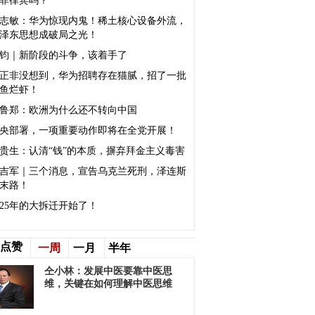
菲律宾吗？
志敏：华为惊现内鬼！稀土核心设备外流，
泽东思想成破局之光！
钧｜新阶段的斗争，该着手了
正非没想到，华为招聘存在猫腻，招了一批
鱼烂虾！
鲁郑：欧洲为什么还不转向中国
央部署，一项重要动作即将在全党开展！
贵生：认清“钱”的本质，摒弃拜金主义毒害
吉军｜三个消息，宣告乌克兰死刑，泽连斯
末路！
025年的大拆迁开始了！
点赞
一周
一月
半年
仝小林：发展中医要靠中医思
维，关键在如何理解中医思维