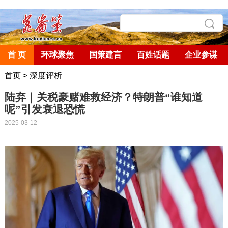
首 页
环球聚焦
国策建言
百姓话题
企业参谋
首页
>
深度评析
陆弃｜关税豪赌难救经济？特朗普“谁知道
呢”引发衰退恐慌
2025-03-12