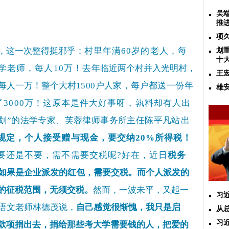
吴
推
项
，这一次整得挺邪乎：
村里年满
60
岁的老人，每
划
十
学老师，每人
10
万！去
年临近两个村并入光明村，
王
每人一万！整个大村
1500
户人家，每户都送一份年
雄
了
3000
万！这原本是件大好事呀，孰料却有人出
划
”
的法学专家、芙蓉律师事务所主任陈平凡
站出
规定，个人接受赠与现金，要交纳
20%
所得税！
要还是不要，需不需要交税呢
?
好在，近日
税务
如果是企业派发的红包，需要交税。而个人派发的
的征税范围，无须交税。
然而，一波未平，又起一
习
语文老师林德茂说，
自己感觉很惭愧，我只是启
从
习
款项捐出去，捐给那些考大学需要钱的人，把爱的