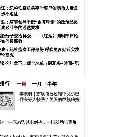
岳江：纪检监察机关平时要早治病救人后反
半步不退让
常胜：培养领导干部“跟真理走”的政治品质
反腐败斗争的必然要求
腐败分子交给群众——《红延》编辑部评论
谈如何反腐败
俊成：纪检监察工作形势 呼唤更多贴近实践
理论研究
纪委今年拿下53虎全名单（附职务+时间+配
）
排行
一周
一月
半年
李慎明｜苏联垮台过程中戈尔巴
乔夫等人接受了美国的巨额贿赂
饮：中东局势风雨飘摇，中国发动雷霆反
！