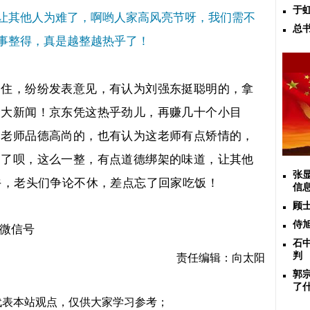
于
让其他人为难了，啊哟人家高风亮节呀，我们需不
总
事整得，真是越整越热乎了！
不住，纷纷发表意见，有认为刘强东挺聪明的，拿
个大新闻！京东凭这热乎劲儿，再赚几十个小目
文老师品德高尚的，也有认为这老师有点矫情的，
捐了呗，这么一整，有点道德绑架的味道，让其他
张
午，老头们争论不休，差点忘了回家吃饭！
信
顾
侍
微信号
石
判
责任编辑：向太阳
郭
了
代表本站观点，仅供大家学习参考；