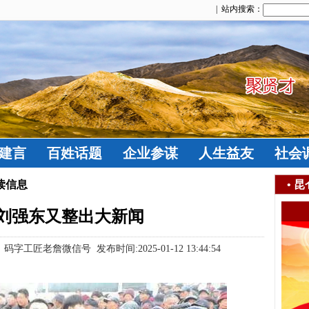
| 站内搜索：
建言
百姓话题
企业参谋
人生益友
社会
读信息
•
昆
刘强东又整出大新闻
工匠老詹微信号 发布时间:2025-01-12 13:44:54