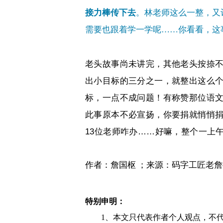
接力棒传下去
。林老师这么一整，又
需要也跟着学一学呢
……
你看看，这
老头故事尚未讲完，其他老头按捺
出小目标的三分之一，就整出这么
标，一点不成问题！有称赞那位语
此事原本不必宣扬，你要捐就悄悄
13
位老师咋办
……
好嘛，整个一上
作者：詹国枢
；来源：码字工匠老詹
特别申明：
1、本文只代表作者个人观点，不