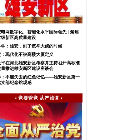
安电网数字化、智能化水平国际领先 | 聚焦
家级新区高质量建设
科学：雄安，到了该举大旗的时候
安：现代化不被高楼大厦定义
近平在河北雄安新区考察并主持召开高标准
质量推进雄安新区建设座谈会
眸：不能失去的红色记忆——雄安新区第一
党支部纪念馆观感
•
党要管党 从严治党
•