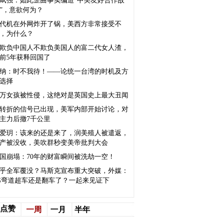
斌强：如此歪曲事实编造“中美友好合作故
”，意欲何为？
代机在外网炸开了锅，美西方非常接受不
，为什么？
欺负中国人不欺负美国人的富二代女人渣，
前5年获释回国了
纳：时不我待！——论统一台湾的时机及方
选择
5万女孩被性侵，这绝对是英国史上最大丑闻
转折的信号已出现，美军内部开始讨论，对
主力后撤7千公里
爱玥：该来的还是来了，润美殖人被遣返，
产被没收，美吹群秒变美帝批判大会
国崩塌：70年的财富瞬间被洗劫一空！
乎全军覆没？马斯克宣布重大突破，外媒：
G弯道超车还是翻车了？一起来见证下
点赞
一周
一月
半年