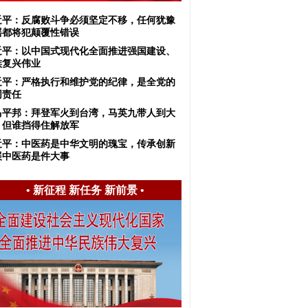
近平：反腐败斗争必须坚定不移，任何犹豫
摇都将犯颠覆性错误
近平：以中国式现代化全面推进强国建设、
族复兴伟业
近平：严格执行和维护党的纪律，是全党的
同责任
马平邦：拜登军火到台湾，马英九带人到大
，但谁挡得住解放军
近平：中医药是中华文明的瑰宝，传承创新
展中医药是件大事
•
新征程 新任务 新前景
•