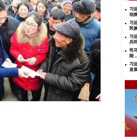
习
动
习
民
习
共
司
陆
习
发