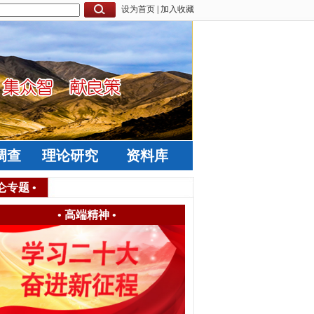
设为首页
|
加入收藏
调查
理论研究
资料库
仑专题
•
•
高端精神
•