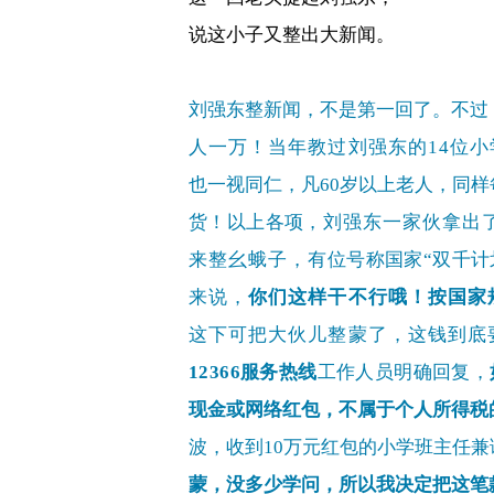
说这小子又整出大新闻。
刘强东整新闻，不是第一回了。不过
人一万！当年教过刘强东的
14
位小
也一视同仁，凡
60
岁以上老人，同样
货！以上各项，
刘强东一家伙拿出
来整幺蛾子，
有位号称国家
“
双千计
来说，
你们这样干不行哦！按国家
这下可把大伙儿整蒙了，这钱到底
12366
服务热线
工作人员明确回复，
现金或网络红包，不属于个人所得税
波，
收到
10
万元红包的小学班主任兼
蒙，没多少学问，所以我决定把这笔