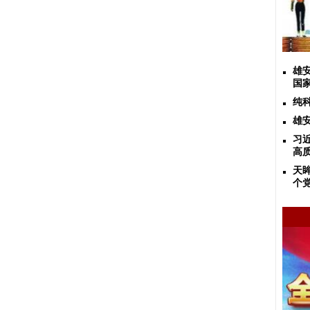
雄
国
纯
雄
习
高
天
个