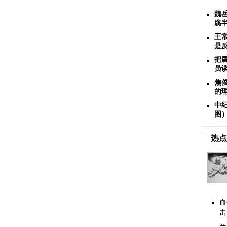
魏
腐
王
是
把
员
焦
的
中
图
热点
血
击