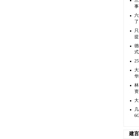
兰
事
六
了
只
提
德
式
2
大
华
林
资
大
几
6
建言