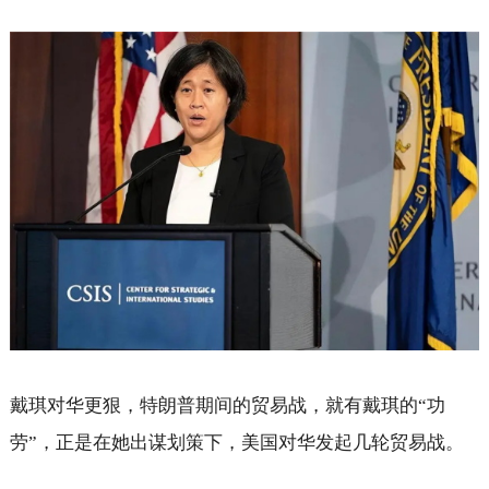
戴琪对华更狠，特朗普期间的贸易战，就有戴琪的“功
劳”，正是在她出谋划策下，美国对华发起几轮贸易战。