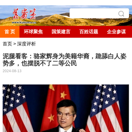
首 页
环球聚焦
国策建言
百姓话题
企业参谋
首页
>
深度评析
泥腿看客：骆家辉身为美籍华裔，跪舔白人姿
势多，也摆脱不了二等公民
2024-08-13