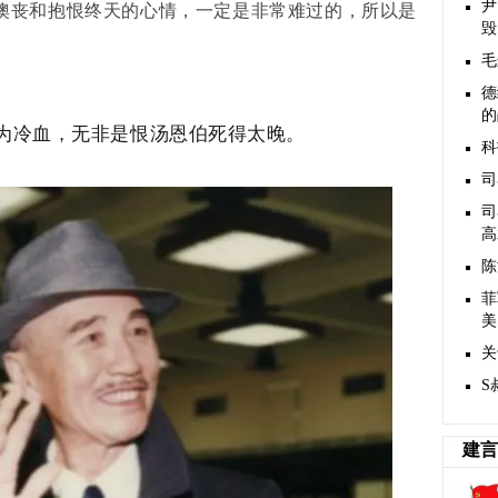
懊丧和抱恨终天的心情，一定是非常难过的，所以是
尹
毁
毛
德
的
为冷血，无非是恨汤恩伯死得太晚。
科
司
司
高
陈
菲
美
关
S
建言