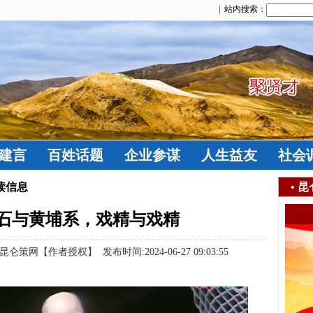
| 站内搜索：
建言
百姓话题
企业参谋
人生益友
社会
读信息
•
昆
介石与黄埔系，戏精与戏精
策网【作者授权】 发布时间:2024-06-27 09:03:55