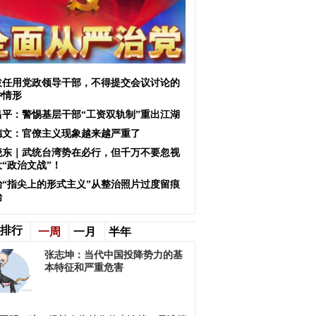
拔任用党政领导干部，不得提交会议讨论的
种情形
昌平：警惕基层干部“工资双轨制”重出江湖
德文：官僚主义现象越来越严重了
晓东｜武统台湾势在必行，但千万不要忽视
“政治文战”！
治“指尖上的形式主义”从整治照片过度留痕
始
排行
一周
一月
半年
张志坤：当代中国投降势力的基
本特征和严重危害