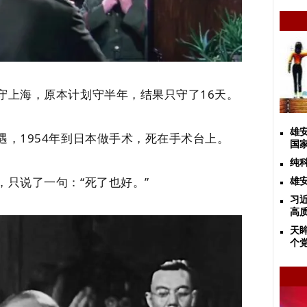
守上海，原本计划守半年，结果只守了16天。
雄
，1954年到日本做手术，死在手术台上。
国
纯
只说了一句：“死了也好。”
雄
习
高
天
个