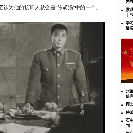
内
至认为他的接班人就会是“陈胡汤”中的一个。
微
｜
学
敬
张
信
顾
侍
石
判