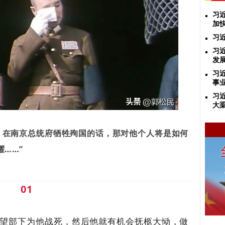
习
加
习
习
发
习
事
习
大
，在南京总统府牺牲殉国的话，那对他个人将是如何
耀…
…”
01
望部下为他战死，然后他就有机会抚柩大恸，做