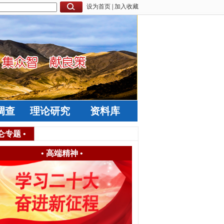
设为首页
|
加入收藏
调查
理论研究
资料库
仑专题
•
•
高端精神
•