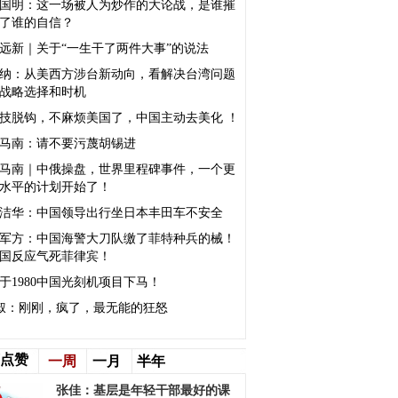
国明：这一场被人为炒作的大论战，是谁摧
了谁的自信？
远新｜关于“一生干了两件大事”的说法
纳：从美西方涉台新动向，看解决台湾问题
战略选择和时机
技脱钩，不麻烦美国了，中国主动去美化 ！
马南：请不要污蔑胡锡进
马南｜中俄操盘，世界里程碑事件，一个更
水平的计划开始了！
洁华：中国领导出行坐日本丰田车不安全
军方：中国海警大刀队缴了菲特种兵的械！
国反应气死菲律宾！
于1980中国光刻机项目下马！
叔：刚刚，疯了，最无能的狂怒
点赞
一周
一月
半年
张佳：基层是年轻干部最好的课