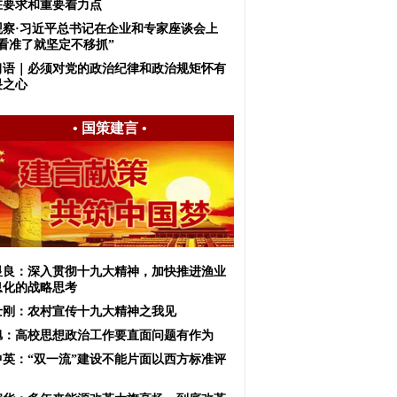
在要求和重要着力点
观察·习近平总书记在企业和专家座谈会上
“看准了就坚定不移抓”
习语｜必须对党的政治纪律和政治规矩怀有
畏之心
•
国策建言
•
显良：深入贯彻十九大精神，加快推进渔业
息化的战略思考
士刚：农村宣传十九大精神之我见
旭：高校思想政治工作要直面问题有作为
中英：“双一流”建设不能片面以西方标准评