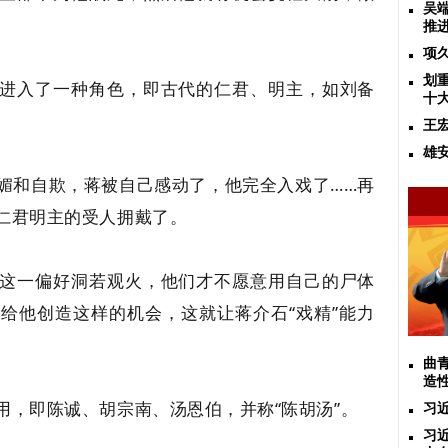
吴
推
项
划
进入了一种角色，即古代的仁君、明主，如刘备
十
王
雄
媚和自欺，蒋被自己感动了，他完全入戏了……再
仁君明主的受人拥戴了。
这一偏好洞若观火，他们才不愿意用自己的尸体
给他创造这样的机会，这就让蒋介石“戏精”能力
曲
造
用，即陈诚、胡宗南、汤恩伯，并称“陈胡汤”。
习
习