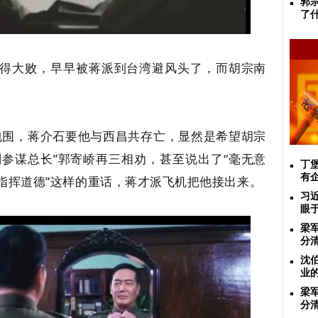
郭
了
得大败，早早被蒋派到台湾避风头了，而胡宗南
军包围，蒋介石要他与西昌共存亡，显然是希望胡宗
副参谋总长”郭寄峤再三相劝，甚至说出了“毫无意
丁
有
指挥道德”这样的重话，蒋才派飞机把他接出来。
习
眼
梁
分
沈
业
梁
分