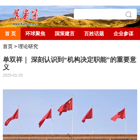
首 页
环球聚焦
国策建言
百姓话题
企业参谋
首页
>
理论研究
单双祥｜ 深刻认识到“机构决定职能”的重要意
义
2025-01-25